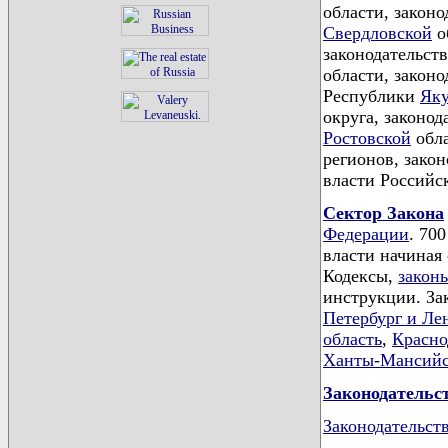
области, закон
Свердловской
о
законодательст
области, закон
Республики
Яку
округа, законод
Ростовской
обла
регионов, зако
власти Российс
Сектор Закона
Федерации
. 70
власти начиная
Кодексы,
закон
инструкции. За
Петербург и Ле
область
,
Красно
Ханты-Мансийс
Законодательс
Законодательст