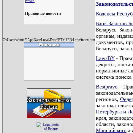
Britain
Законодатель
Кодексы Респуб
Правовые новости
Банк Законов Б
Беларусь. Зако
органам, издав
C:\Users\admin5\AppData\Local\Temp\FTM1ED4.tmp\index.htm
документов, пр
Беларуси, зако
LawsBY
- Право
декреты, поста
нормативные ак
система поиска
Bestpravo
– Прав
законодательны
регионов,
Феде
законодательст
Петербурга и Л
края, законодат
области, закон
Мансийского
ав