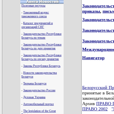
Законодательс
Полезные ресурсы
приказы
,
пись
-
Таможенный кодекс
таможенного союза
Законодательс
-
Каталог предприятий и
организаций СНГ
Законодательс
-
Законодательство Республики
Беларусь по темам
Законодатель
-
Законодательство Республики
Беларусь по дате принятия
Международное
-
Законодательство Республики
Навигатор
Беларусь по органу принятия
-
Законы Республики Беларусь
-
Новости законодательства
Беларуси
-
Тюрьмы Беларуси
Белорусский Пр
-
Законодательство России
принятые в Бел
-
Деловая Украина
законодательно
Архив
ПРАВО
-
Автомобильный портал
ПРАВО 2002
"
-
The legislation of the Great