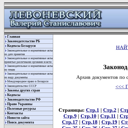
Главная
Законодательство РБ
Кодексы Беларуси
НАЙ
Законодательные и нормативные акты
по дате принятия
Законодательные и нормативные акты
принятые различными органами власти
Законод
Законодательные и нормативные акты
по темам
Законодательные и нормативные акты
Архив документов по с
по виду документы
Международное право в Беларуси
<<< Г
Законодательство СССР
Законы других стран
Кодексы
Законодательство РФ
Право Украины
Полезные ресурсы
Страницы:
Стр.1
|
Стр.2
|
Ст
Контакты
Стр.9
|
Стр.10
|
Стр.11
|
Стр
Новости сайта
Стр.17
|
Стр.18
|
Стр.19
|
Ст
Поиск документа
Стр.25
|
Стр.26
|
Стр.27
|
Ст