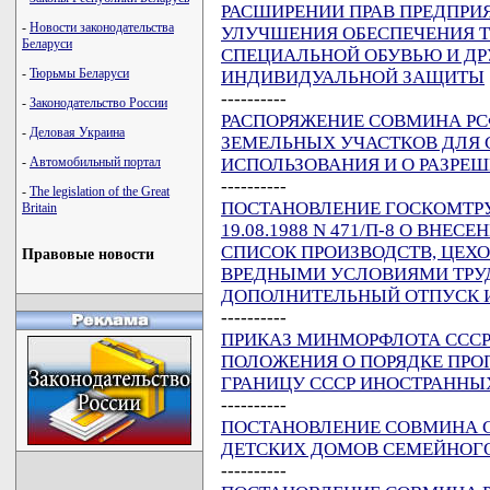
РАСШИРЕНИИ ПРАВ ПРЕДПРИЯ
-
Новости законодательства
УЛУЧШЕНИЯ ОБЕСПЕЧЕНИЯ 
Беларуси
СПЕЦИАЛЬНОЙ ОБУВЬЮ И Д
-
Тюрьмы Беларуси
ИНДИВИДУАЛЬНОЙ ЗАЩИТЫ
----------
-
Законодательство России
РАСПОРЯЖЕНИЕ СОВМИНА РСФСР
-
Деловая Украина
ЗЕМЕЛЬНЫХ УЧАСТКОВ ДЛЯ
ИСПОЛЬЗОВАНИЯ И О РАЗРЕ
-
Автомобильный портал
----------
-
The legislation of the Great
ПОСТАНОВЛЕНИЕ ГОСКОМТРУ
Britain
19.08.1988 N 471/П-8 О ВНЕ
СПИСОК ПРОИЗВОДСТВ, ЦЕХО
Правовые новости
ВРЕДНЫМИ УСЛОВИЯМИ ТРУДА
ДОПОЛНИТЕЛЬНЫЙ ОТПУСК 
----------
ПРИКАЗ МИНМОРФЛОТА СССР О
ПОЛОЖЕНИЯ О ПОРЯДКЕ ПРО
ГРАНИЦУ СССР ИНОСТРАННЫ
----------
ПОСТАНОВЛЕНИЕ СОВМИНА ССС
ДЕТСКИХ ДОМОВ СЕМЕЙНОГ
----------