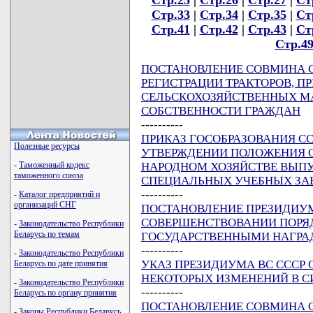
Стр.33
|
Стр.34
|
Стр.35
|
Ст
Стр.41
|
Стр.42
|
Стр.43
|
Ст
Стр.4
ПОСТАНОВЛЕНИЕ СОВМИНА СССР
РЕГИСТРАЦИИ ТРАКТОРОВ, П
СЕЛЬСКОХОЗЯЙСТВЕННЫХ М
СОБСТВЕННОСТИ ГРАЖДАН
----------
ПРИКАЗ ГОСОБРАЗОВАНИЯ СССР
Полезные ресурсы
УТВЕРЖДЕНИИ ПОЛОЖЕНИЯ О
НАРОДНОМ ХОЗЯЙСТВЕ ВЫП
-
Таможенный кодекс
таможенного союза
СПЕЦИАЛЬНЫХ УЧЕБНЫХ ЗА
----------
-
Каталог предприятий и
организаций СНГ
ПОСТАНОВЛЕНИЕ ПРЕЗИДИУМА В
СОВЕРШЕНСТВОВАНИИ ПОРЯ
-
Законодательство Республики
Беларусь по темам
ГОСУДАРСТВЕННЫМИ НАГРА
----------
-
Законодательство Республики
УКАЗ ПРЕЗИДИУМА ВС СССР ОТ
Беларусь по дате принятия
НЕКОТОРЫХ ИЗМЕНЕНИЙ В С
-
Законодательство Республики
----------
Беларусь по органу принятия
ПОСТАНОВЛЕНИЕ СОВМИНА СССР
-
Законы Республики Беларусь