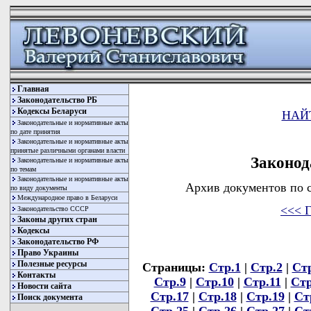
Главная
Законодательство РБ
Кодексы Беларуси
НАЙ
Законодательные и нормативные акты
по дате принятия
Законодательные и нормативные акты
принятые различными органами власти
Законод
Законодательные и нормативные акты
по темам
Законодательные и нормативные акты
Архив документов по с
по виду документы
Международное право в Беларуси
<<< Г
Законодательство СССР
Законы других стран
Кодексы
Законодательство РФ
Право Украины
Полезные ресурсы
Страницы:
Стр.1
|
Стр.2
|
Ст
Контакты
Стр.9
|
Стр.10
|
Стр.11
|
Стр
Новости сайта
Стр.17
|
Стр.18
|
Стр.19
|
Ст
Поиск документа
Стр.25
|
Стр.26
|
Стр.27
|
Ст