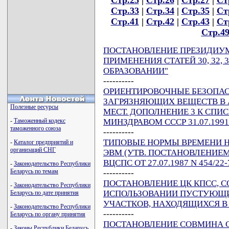
Стр.33
|
Стр.34
|
Стр.35
|
Ст
Стр.41
|
Стр.42
|
Стр.43
|
Ст
Стр.4
ПОСТАНОВЛЕНИЕ ПРЕЗИДИУМА 
ПРИМЕНЕНИЯ СТАТЕЙ 30, 32, 
ОБРАЗОВАНИИ"
----------
ОРИЕНТИРОВОЧНЫЕ БЕЗОПАС
ЗАГРЯЗНЯЮЩИХ ВЕЩЕСТВ В
Полезные ресурсы
МЕСТ. ДОПОЛНЕНИЕ 3 К СПИСКУ
МИНЗДРАВОМ СССР 31.07.1991 
-
Таможенный кодекс
таможенного союза
----------
ТИПОВЫЕ НОРМЫ ВРЕМЕНИ Н
-
Каталог предприятий и
организаций СНГ
ЭВМ (УТВ. ПОСТАНОВЛЕНИЕМ
ВЦСПС ОТ 27.07.1987 N 454/22-
-
Законодательство Республики
Беларусь по темам
----------
ПОСТАНОВЛЕНИЕ ЦК КПСС, СОВ
-
Законодательство Республики
ИСПОЛЬЗОВАНИИ ПУСТУЮЩИ
Беларусь по дате принятия
УЧАСТКОВ, НАХОДЯЩИХСЯ В
-
Законодательство Республики
----------
Беларусь по органу принятия
ПОСТАНОВЛЕНИЕ СОВМИНА СССР
-
Законы Республики Беларусь