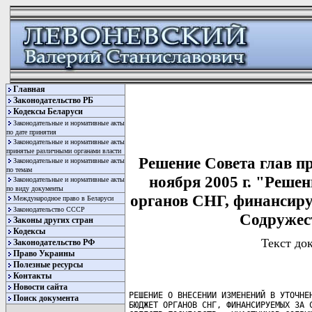
Главная
Законодательство РБ
Кодексы Беларуси
Законодательные и нормативные акты
по дате принятия
Законодательные и нормативные акты
принятые различными органами власти
Решение Совета глав п
Законодательные и нормативные акты
по темам
ноября 2005 г. "Реше
Законодательные и нормативные акты
по виду документы
органов СНГ, финансиру
Международное право в Беларуси
Законодательство СССР
Содружест
Законы других стран
Кодексы
Текст док
Законодательство РФ
Право Украины
Полезные ресурсы
Контакты
Новости сайта
РЕШЕНИЕ О ВНЕСЕНИИ ИЗМЕНЕНИЙ В УТОЧНЕННЫЙ ЕДИНЫЙ
БЮДЖЕТ ОРГАНОВ СНГ, ФИНАНСИРУЕМЫХ ЗА СЧЕТ БЮДЖЕТНЫХ
СРЕДСТВ ГОСУДАРСТВ - УЧАСТНИКОВ СОДРУЖЕСТВА
НЕЗАВИСИМЫХ ГОСУДАРСТВ, НА 2005 ГОД

     Совет  глав  правительств  Содружества  Независимых  Государств
РЕШИЛ:
     1.  Внести  изменения в уточненный единый бюджет  органов  СНГ,
финансируемых  за  счет  бюджетных средств государств  -  участников
Содружества Независимых Государств, на 2005 год, изложив  статьи  1,
2, 5, 6 и 12 в следующей редакции:
     «Статья  1. Утвердить уточненные доходы единого бюджета органов
СНГ, финансируемых за счет бюджетных средств государств - участников
Содружества  Независимых Государств (далее - единый  бюджет  органов
СНГ), на 2005 год в сумме 300 341,0 тыс. российских рублей.
     Статья  2.  Утвердить  уточненные долевые взносы  государств  -
участников  СНГ  в  общей  сумме 300 341,0  тыс.  российских  рублей
(приложение 1), в том числе:
     
Азербайджанской Республики  -   9244,3    тыс. российских рублей;
Республики Армения          -   9544,8    тыс. российских рублей;
Республики Беларусь         -   18 966,1  тыс. российских рублей;
Грузии                      -   10 881,5  тыс. российских рублей;
Республики Казахстан        -   12 212,0  тыс. российских рублей;
Кыргызской Республики       -   9000,0    тыс. российских рублей;
Республики Молдова          -   7255,8    тыс. российских рублей;
Российской Федерации        -   181 663,3 тыс. российских рублей;
Республики Таджикистан      -   9425,2    тыс. российских рублей;
Туркменистана               -   571,2     тыс. российских рублей;
Республики Узбекистан       -   4576,8    тыс. российских рублей;
Украины                     -   27 000,0  тыс. российских рублей.
     
     Статья  5. Утвердить уточненные расходы единого бюджета органов
СНГ  на  2005  год  на содержание органов Содружества  и  проведение
заседаний  СГГ, СГП, СМИД и ЭС СНГ в сумме 300 341,0 тыс. российских
рублей  и  их распределение по разделам и подразделам функциональной
классификации расходов единого бюджета органов СНГ (приложение 2).
     Статья   6.   Утвердить   уточненную  ведомственную   структуру
расходов единого бюджета органов СНГ на 2005 год (приложение 3).
     Статья 12. Исполнительному комитету СНГ:
     -  в  десятидневный срок после утверждения уточненного  единого
бюджета  органов  СНГ  на 2005 год уточнить  и  утвердить  бюджетную
роспись доходов и расходов единого бюджета органов СНГ на 2005 год в
структуре   показателей  бюджетной  классификации  с   поквартальным
распределением;
     -  в  десятидневный срок после утверждения уточненной бюджетной
росписи  доходов и расходов единого бюджета органов СНГ на 2005  год
довести до органов СНГ уточненные объемы ассигнований на 2005 год  в
разрезе   предметных  статей  экономической  классификации  расходов
единого бюджета органов СНГ.».
     2.  Утвердить  новые  редакции  приложений  1-3  к  уточненному
единому бюджету органов СНГ, финансируемых за счет бюджетных средств
государств - участников Содружества Независимых Государств, на  2005
год (прилагаются).
     3. Настоящее Решение вступает в силу с даты его подписания.

     Совершено  в  городе  Москве  25  ноября  2005  года  в   одном
подлинном экземпляре на русском языке. Подлинный экземпляр  хранится
в   Исполнительном  комитете  Содружества  Независимых   Государств,
который   направит   каждому  государству,  подписавшему   настоящее
Решение, его заверенную копию.
     
За Правительство                          За Правительство
Азербайджанской Республики                Республики Молдова
        Подпись                                    Подпись

За Правительство                          За Правительство
Республики Армения                        Российской Федерации
       Подпись                                     Подпись

За Правительство                          За Правительство
Республики Беларусь                       Республики Таджикистан
        Подпись                                    Подпись

За Правительство                          За Правительство
Грузии                                    Туркменистана
        ---------                                  ---------

За Правительство                          За Правительство
Республики Казахстан                      Республики Узбекистан
        Подпись                                    ---------

За Правительство                          За Правительство
Кыргызской Республики                     Украины
        Подпись                                    Подпись
     
                                       Приложение 1
                                       к уточненному единому бюджету
                                       органов СНГ, финансируемых за
                                       счет бюджетных средств 
                                       государств - участников 
                                       Содружества Независимых 
                                       Государств, на 2005 год,
                                       утвержденному Решением 
                                       Совета глав правительств СНГ
                                       от 25 ноября 2005 года
                                  
 Доходы единого бюджета органов СНГ, финансируемых за счет бюджетных
 средств государств - участников Содружества Независимых Государств,
                             на 2005 год
                                  
(тыс. рублей РФ)
------------T----------T--------------------------------------------------------------------------------------------------¬ 
¦Государства¦ Долевые  ¦                                           В том числе                                            ¦
¦- участники¦взносы го-+----------T---------T----------T------------T------------T---------T---------T----------T---------+
¦    СНГ    ¦сударств -¦Исполните-¦Координа-¦ Межгосу- ¦Бюро по ко- ¦Штаб по ко- ¦Межгосу- ¦Экономи- ¦Антитерро-¦Проведе- ¦
¦           ¦участников¦льный ко- ¦ ционная ¦дарствен- ¦ ординации  ¦ ординации  ¦дарствен-¦ ческий  ¦ристичес- ¦ние засе-¦
¦           ¦  СНГ -   ¦митет СНГ ¦ служба  ¦ный стати-¦борьбы с ор-¦военного со-¦ный коор-¦ Суд СНГ ¦кий центр ¦  даний  ¦
¦           ¦  ВСЕГО   ¦          ¦ Совета  ¦стический ¦ганизованной¦трудничества¦динацион-¦         ¦государств¦СГГ, СГП,¦
¦           ¦          ¦          ¦команду- ¦ комитет  ¦преступнос- ¦государств -¦ный центр¦         ¦- участни-¦СМИД, ЭС ¦
¦           ¦          ¦          ¦ющих По- ¦   СНГ    ¦тью и иными ¦ участников ¦по увеко-¦         ¦ ков СНГ  ¦   СНГ   ¦
¦           ¦          ¦          ¦граничны-¦          ¦опасными ви-¦СНГ и Секре-¦ вечению ¦         ¦          ¦         ¦
¦           ¦          ¦          ¦ми войс- ¦          ¦ дами пре-  ¦тариат Сове-¦ памяти  ¦         ¦          ¦         ¦
¦           ¦          ¦          ¦  ками   ¦          ¦ступлений на¦та министров¦защитни- ¦         ¦          ¦         ¦
¦           ¦          ¦          ¦         ¦          ¦ территории ¦обороны го- ¦ков Оте- ¦         ¦          ¦         ¦
¦           ¦          ¦          ¦         ¦          ¦государств -¦ сударств - ¦ чества  ¦         ¦          ¦         ¦
¦           ¦          ¦          ¦         ¦          ¦ участников ¦ участников ¦         ¦         ¦          ¦         ¦
¦           ¦          ¦          ¦         ¦          ¦    СНГ     ¦    СНГ     ¦         ¦         ¦          ¦         ¦
+-----------+----------+----------+---------+----------+------------+------------+---------+---------+----------+---------+ 
¦Азербай-   ¦ 9 244,3  ¦ 4 106,7  ¦         ¦  787,8   ¦  1 903,8   ¦  1 781,2   ¦         ¦         ¦  317,1   ¦  347,7  ¦
¦джанская   ¦          ¦          ¦         ¦          ¦            ¦            ¦         ¦         ¦          ¦         ¦
¦Республика ¦     
Поиск документа