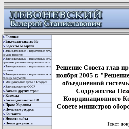
Главная
Законодательство РБ
Кодексы Беларуси
Законодательные и нормативные акты
по дате принятия
Законодательные и нормативные акты
принятые различными органами власти
Решение Совета глав п
Законодательные и нормативные акты
по темам
ноября 2005 г. "Решени
Законодательные и нормативные акты
по виду документы
объединенной системы
Международное право в Беларуси
Законодательство СССР
Содружества Нез
Законы других стран
Кодексы
Координационного Ко
Законодательство РФ
Совете министров обор
Право Украины
Полезные ресурсы
Контакты
Новости сайта
Текст док
Поиск документа