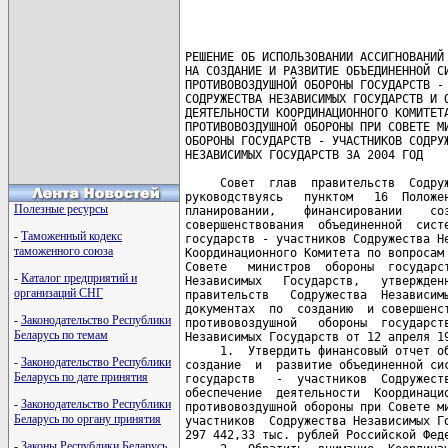
РЕШЕНИЕ ОБ ИСПОЛЬЗОВАНИИ АССИГНОВАНИЙ 
НА СОЗДАНИЕ И РАЗВИТИЕ ОБЪЕДИНЕННОЙ СИСТЕМЫ 
ПРОТИВОВОЗДУШНОЙ ОБОРОНЫ ГОСУДАРСТВ - УЧАСТНИКОВ 
СОДРУЖЕСТВА НЕЗАВИСИМЫХ ГОСУДАРСТВ И ОБЕСПЕЧЕНИЕ 
ДЕЯТЕЛЬНОСТИ КООРДИНАЦИОННОГО КОМИТЕТА ПО ВОПРОСАМ
ПРОТИВОВОЗДУШНОЙ ОБОРОНЫ ПРИ СОВЕТЕ МИНИСТРОВ 
ОБОРОНЫ ГОСУДАРСТВ - УЧАСТНИКОВ СОДРУЖЕСТВА 
НЕЗАВИСИМЫХ ГОСУДАРСТВ ЗА 2004 ГОД

     Совет  глав  правительств  Содружества Независимых  Государств,
руководствуясь   пунктом   16  Положения  о   ежегодном   финансовом
планировании,    финансировании    создания,    восстановления     и
совершенствования  объединенной  системы  противовоздушной   обороны
государств - участников Содружества Независимых Государств, а  также
Координационного Комитета по вопросам противовоздушной  обороны  при
Совете   министров  обороны  государств  -  участников   Содружества
Независимых   Государств,   утвержденного   Решением   Совета   глав
правительств   Содружества  Независимых  Государств  о   нормативных
документах  по  созданию  и совершенствованию  объединенной  системы
противовоздушной   обороны  государств  -   участников   Содружества
Независимых Государств от 12 апреля 1996 года, РЕШИЛ:
     1.  Утвердить финансовый отчет об использовании ассигнований на
создание  и  развитие объединенной системы противовоздушной  обороны
государств   -  участников  Содружества  Независимых  Государств   и
обеспечение  деятельности  Координационного  Комитета  по   вопросам
противовоздушной обороны при Совете министров обороны  государств  -
участников  Содружества Независимых Государств за 2004 год  в  сумме
297 442,33 тыс. рублей Российской Федерации (прилагается).
     2.  Обратить  внимание  Координационного Комитета  по  вопросам
противовоздушной обороны при Совете министров обороны  государств  -
участников   Содружества   Независимых   Государств   на   ежегодное
неосвоение ассигнований на создание и развитие объединенной  системы
противовоздушной   обороны  государств  -   участников   Содружества
Независимых  Государств  и в связи с этим возникновение  переходящих
остатков средств.
     3. Настоящее Решение вступает в силу с даты его подписания.

     Совершено  в  городе  Москве  25  ноября  2005  года  в   одном
подлинном экземпляре на русском языке. Подлинный экземпляр  хранится
в   Исполнительном  комитете  Содружества  Независимых   Государств,
который   направит   каждому  государству,  подписавшему   настоящее
Решение, его заверенную копию.
     
За Правительство                    За Правительство
Азербайджанской Республики          Республики Молдова
        ---------                         ---------

За Правительство                    За Правительство
Республики Армения                  Российской Федерации
       Подпись                            Подпись

За Правительство                    За Правительство
Республики Беларусь                 Республики Таджикистан
        Подпись                           Подпись

За Правительство                    За Правительство
Грузии                              Туркменистана
        ---------                         ---------

За Правительство                    За Правительство
Республики Казахстан                Республики Узбекистан
        Подпись                           Подпись (с особым мнением)

За Правительство                    За Правительство
Кыргызской Республики               Украины
        Подпись                           ---------
     
                                                          Приложение

                                Утвержден Решением
                                Совета глав правительств
                                Содружества Независимых Государств  
                                об использовании ассигнований на 
                                создание и развитие объединенной 
                                системы противовоздушной обороны 
                                государств - участников Содружества 
                                Независимых Государств и обеспечение 
                                деятельности Координационного 
                                Комитета по вопросам 
                                противовоздушной обороны при Совете
                                министров обороны государств -
                                участников Содружества Независимых
                                Государств за 2004 год
                                от 25 ноября 2005 года
                                  
                          ФИНАНСОВЫЙ ОТЧЕТ
  об использовании ассигнований на создание и развитие объединенной
системы противовоздушной обороны государств - участников Содружества
 Независимых Государств и обеспечение деятельности Координационного
 Комитета по вопросам противовоздушной обороны при Совете министров
 обороны государств - участников Содружества Независимых Государств
                             за 2004 год
                                  
(в тысячах рублей Российской Федерации)
---------------------T-----------T--------------------------T----------------------T-------------------------T-----------¬ 
¦   Разделы плана    ¦Остаток на ¦Сумма ассигнований, выде- ¦Фактически выделено из¦      Израсходовано      ¦Остаток на ¦
¦                    ¦ счете КК  ¦    ляемых из бюджетов    ¦       бюджетов       ¦                         ¦ счете КК  ¦
¦                    ¦  ПВО на   +------------T-------------+----------T-----------+------------T------------+  ПВО на   ¦
¦                    ¦01.01.2004 ¦Государств -¦ Российской  ¦Государств¦Российской ¦Государства-¦Со счета КК ¦01.01.2005 ¦
¦                    ¦           ¦ участников ¦  Федерации  ¦- участни-¦ Федерации ¦ми - участ- ¦    ПВО     ¦           ¦
¦                    ¦           ¦            ¦             ¦   ков    ¦           ¦ никами СНГ ¦            ¦           ¦
+--------------------+-----------+------------+-------------+----------+-----------+------------+------------+-----------+ 
¦         1          ¦     2     ¦     3      ¦      4      ¦    5     ¦     6     ¦     7      ¦     8      ¦     9     ¦
+--------------------+-----------+------------+-------------+----------+-----------+------------+------------+-----------+ 
¦ 1.  Ассигнования на¦ 26 042,96 ¦ 758 755,00 ¦  17 387,50  ¦200 417,10¦ 17 387,50 ¦ 200 417,10 ¦ 23 995,27  ¦ 19 435,19 ¦
¦     создание систем¦           ¦            ¦             ¦          ¦           ¦            ¦            ¦           ¦
¦     противовозду-  ¦           ¦            ¦             ¦          ¦           ¦            ¦            ¦           ¦
¦     шной    обороны¦           ¦            ¦             ¦          ¦           ¦            ¦            ¦           ¦
¦     (ПВО)   Грузии,¦           ¦            ¦             ¦          ¦           ¦            ¦            ¦           ¦
¦     Кыргызской  Ре-¦           ¦            ¦             ¦          ¦           ¦            ¦            ¦           ¦
¦     спублики,   Ре-¦           ¦            ¦             ¦          ¦           ¦            ¦            ¦           ¦
¦     спублики Таджи-¦           ¦            ¦             ¦          ¦           ¦            ¦            ¦           ¦
¦     кистан и на со-¦           ¦            ¦             ¦          ¦           ¦            ¦            ¦           ¦
¦     вершенствование¦           ¦            ¦             ¦          ¦           ¦            ¦            ¦           ¦
¦     систем  ПВО Ре-¦           ¦            ¦             ¦          ¦           ¦            ¦            ¦           ¦
¦     спублики  Арме-¦           ¦            ¦             ¦          ¦           ¦            ¦            ¦           ¦
¦     ния, Республики¦           ¦            ¦             ¦          ¦           ¦            ¦            ¦           ¦
¦     Беларусь,   Ре-¦           ¦            ¦             ¦          ¦           ¦            ¦            ¦           ¦
¦     спублики    Ка-¦           ¦            ¦             ¦          ¦           ¦            ¦            ¦           ¦
¦     захстан,   Рос-¦           ¦            ¦             ¦          ¦           ¦            ¦            ¦           ¦
¦     сийской Федера-¦           ¦            ¦             ¦          ¦           ¦            ¦            ¦           ¦
¦     ции, Туркменис-¦           ¦            ¦             ¦          ¦           ¦            ¦            ¦           ¦
¦     тана, Республи-¦           ¦            ¦             ¦          ¦           ¦            ¦            ¦           ¦
¦     ки Узбекистан и¦           ¦            ¦             ¦          ¦           ¦            ¦            ¦           ¦
¦     Украины,     из¦           ¦            ¦             ¦          ¦           ¦            ¦            ¦           ¦
¦     них:           ¦           ¦            ¦             ¦          ¦           ¦            ¦            ¦           ¦
+--------------------+-----------+------------+-------------+----------+-----------+------------+------------+-----------+ 
¦     Республика     ¦ 1 414,54  ¦ 13 650,00  ¦  2 350,00   ¦15 991,20 ¦ 2 350,00  ¦ 15 991,20  ¦  1 292,96  ¦ 2 471,58  ¦
¦     Армения        ¦           ¦            ¦             ¦          ¦           ¦            ¦            ¦           ¦
+--------------------+-----------+------------+-------------+----------+-----------+------------+------------+-----------+ 
¦     Республика     ¦ 4 780,08  ¦ 714 775,00 ¦  2 500,00   ¦156 547,90¦ 2 500,00  ¦ 156 547,90 ¦  2 997,45  ¦ 4 282,63  ¦
¦     Беларусь       ¦           ¦            ¦             ¦          ¦           ¦            ¦            ¦           ¦
+--------------------+-----------+------------+-------------+----------+-----------+------------+------------+-----------+ 
¦     Республика     ¦ 5 762,98  ¦ 17 460,00  ¦  2 100,00   ¦27 878,00 ¦ 2 100,00  ¦ 27 878,00  ¦  3 44
Полезные ресурсы
-
Таможенный кодекс
таможенного союза
-
Каталог предприятий и
организаций СНГ
-
Законодательство Республики
Беларусь по темам
-
Законодательство Республики
Беларусь по дате принятия
-
Законодательство Республики
Беларусь по органу принятия
-
Законы Республики Беларусь