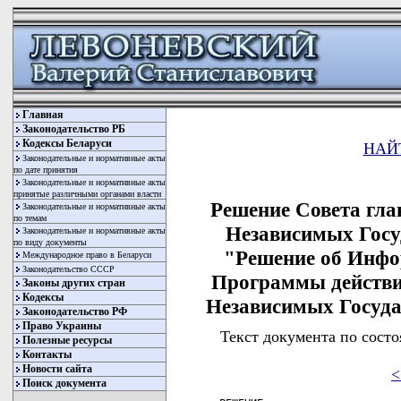
Главная
Законодательство РБ
Кодексы Беларуси
НАЙ
Законодательные и нормативные акты
по дате принятия
Законодательные и нормативные акты
принятые различными органами власти
Решение Совета гла
Законодательные и нормативные акты
по темам
Независимых Госуд
Законодательные и нормативные акты
по виду документы
"Решение об Инфо
Международное право в Беларуси
Законодательство СССР
Программы действи
Законы других стран
Кодексы
Независимых Государ
Законодательство РФ
Право Украины
Текст документа по состо
Полезные ресурсы
Контакты
Новости сайта
<
Поиск документа