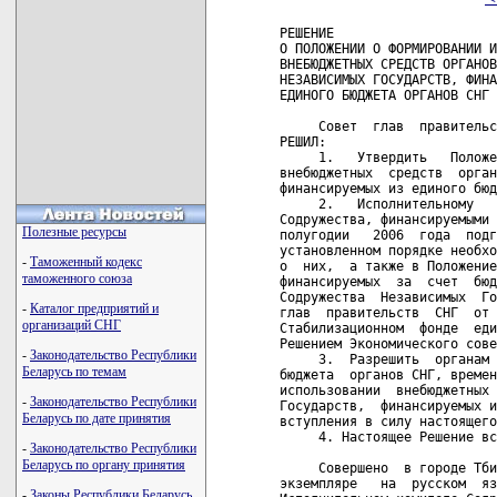
РЕШЕНИЕ

О ПОЛОЖЕНИИ О ФОРМИРОВАНИИ И
ВНЕБЮДЖЕТНЫХ СРЕДСТВ ОРГАНОВ
НЕЗАВИСИМЫХ ГОСУДАРСТВ, ФИНА
ЕДИНОГО БЮДЖЕТА ОРГАНОВ СНГ

     Совет  глав  правительс
РЕШИЛ:

     1.   Утвердить   Положе
внебюджетных  средств  орган
финансируемых из единого бюд
     2.   Исполнительному   
Содружества, финансируемыми 
Полезные ресурсы
полугодии   2006  года  подг
установленном порядке необхо
-
Таможенный кодекс
о  них,  а также в Положение
таможенного союза
финансируемых  за  счет  бюд
Содружества  Независимых  Го
-
Каталог предприятий и
глав  правительств  СНГ  от 
организаций СНГ
Стабилизационном  фонде  еди
Решением Экономического сове
-
Законодательство Республики
     3.  Разрешить  органам 
Беларусь по темам
бюджета  органов СНГ, времен
использовании  внебюджетных 
-
Законодательство Республики
Государств,  финансируемых и
Беларусь по дате принятия
вступления в силу настоящего
     4. Настоящее Решение вс
-
Законодательство Республики
Беларусь по органу принятия
     Совершено  в городе Тби
экземпляре   на  русском  яз
-
Законы Республики Беларусь