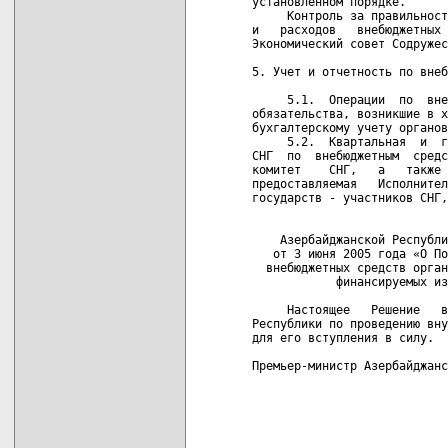
установленном порядке.

     Контроль за правильност
и   расходов   внебюджетных 
Экономический совет Содружес
5. Учет и отчетность по внеб
     5.1.  Операции  по  вне
обязательства, возникшие в х
бухгалтерскому учету органов
     5.2.  Квартальная  и  г
СНГ  по  внебюджетным  средс
комитет    СНГ,   а   также 
предоставляемая   Исполнител
государств - участников СНГ,
                            
    Азербайджанской Республи
   от 3 июня 2005 года «О По
  внебюджетных средств орган
            финансируемых из
     Настоящее   Решение   в
Республики по проведению вну
для его вступления в силу.

Премьер-министр Азербайджанс