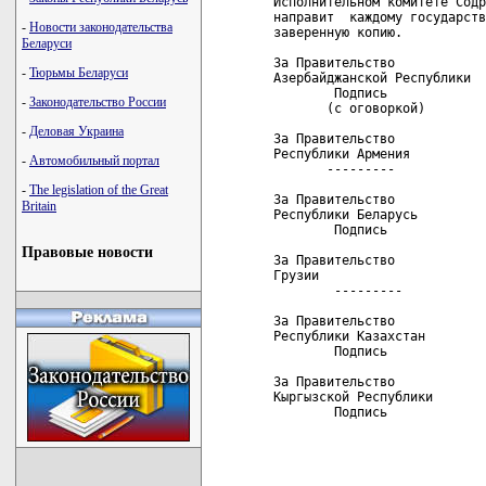
Исполнительном комитете Содр
направит  каждому государств
-
Новости законодательства
заверенную копию.

Беларуси
За Правительство            
-
Тюрьмы Беларуси
Азербайджанской Республики  
        Подпись             
-
Законодательство России
       (с оговоркой)

-
Деловая Украина
За Правительство            
Республики Армения          
-
Автомобильный портал
       ---------            
-
The legislation of the Great
За Правительство            
Britain
Республики Беларусь         
        Подпись             
Правовые новости
За Правительство            
Грузии                      
        ---------           
За Правительство            
Республики Казахстан        
        Подпись             
За Правительство            
Кыргызской Республики       
        Подпись             
                            
                            
                            