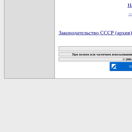
Н
<
Законодательство СССР (архив)
карта новых документов
При полном или частичном использовании 
© 2006