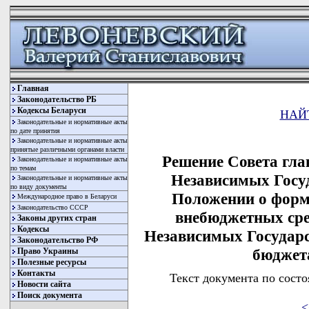
Главная
Законодательство РБ
Кодексы Беларуси
НАЙ
Законодательные и нормативные акты
по дате принятия
Законодательные и нормативные акты
принятые различными органами власти
Решение Совета гла
Законодательные и нормативные акты
по темам
Независимых Госуд
Законодательные и нормативные акты
по виду документы
Положении о форм
Международное право в Беларуси
Законодательство СССР
внебюджетных сре
Законы других стран
Кодексы
Независимых Государс
Законодательство РФ
бюджет
Право Украины
Полезные ресурсы
Контакты
Текст документа по состо
Новости сайта
Поиск документа
<