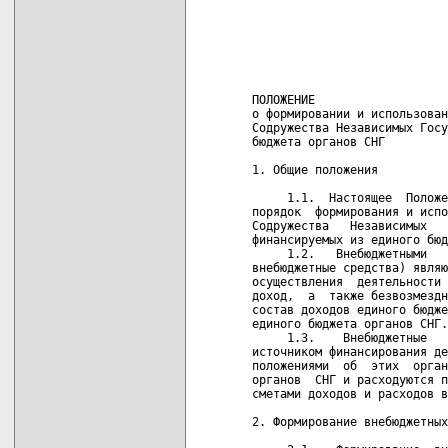
                            
                            
                            
                            
                            
                            
ПОЛОЖЕНИЕ

о формировании и использован
Содружества Независимых Госу
бюджета органов СНГ

1. Общие положения

     1.1.  Настоящее  Положе
порядок  формирования и испо
Содружества   Независимых   
финансируемых из единого бюд
     1.2.   Внебюджетными   
внебюджетные средства) являю
осуществления  деятельности 
доход,  а  также безвозмездн
состав доходов единого бюдже
единого бюджета органов СНГ.

     1.3.    Внебюджетные   
источником финансирования де
положениями  об  этих  орган
органов  СНГ и расходуются п
сметами доходов и расходов в
2. Формирование внебюджетных