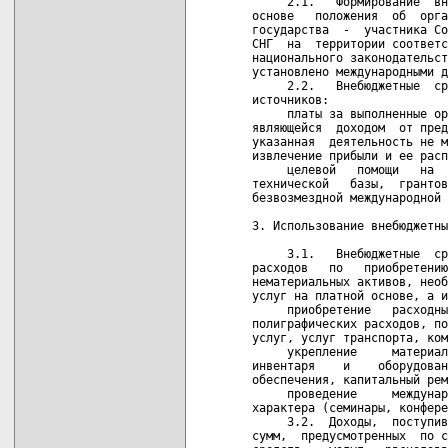
     2.1.   Формирование  вн
основе   положения  об  орга
государства  -  участника Со
СНГ  на  территории соответс
национального законодательст
установлено международными д
     2.2.   Внебюджетные  ср
источников:

     платы за выполненные ор
являющейся  доходом  от пред
указанная  деятельность не м
извлечение прибыли и ее расп
     целевой   помощи   на  
технической   базы,  грантов
безвозмездной международной 
3. Использование внебюджетны
     3.1.   Внебюджетные  ср
расходов   по   приобретению
нематериальных активов, необ
услуг на платной основе, а и
     приобретение   расходны
полиграфических расходов, по
услуг, услуг транспорта, ком
     укрепление     материал
инвентаря    и    оборудован
обеспечения, капитальный рем
     проведение     междунар
характера (семинары, конфере
     3.2.  Доходы,  поступив
сумм,  предусмотренных  по с