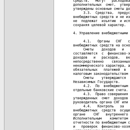
средств,   могут   расходова
дополнительных  смет,  утвер
утверждены основные сметы до
     3.3.  Средства,  предус
внебюджетных средств и не из
не  подлежат  изъятию  и исп
сохраняя целевой характер.

4. Управление внебюджетными 
     4.1.   Органы   СНГ   с
внебюджетных средств на осно
     Сметы    доходов   и   
составляются  с  финансово-э
доходов   и   расходов,   вк
непосредственно    связанных
некоммерческого характера, а
обязательных   платежей  в  
налоговым законодательством 
     Сметы    утверждаются  
Независимых Государств.

     4.2.  По  внебюджетным 
отдельные банковские счета.

     4.3.  Право совершения 
утвержденных  смет  доходов 
руководитель органа СНГ или 
     4.4.   Контроль   за   
внебюджетных  средств  осуще
органе    СНГ   внутреннего 
Исполнительным    комитетом 
отчетности по внебюджетным с
и   проверок  финансово-хозя