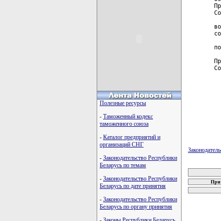
Пр
Со
  
во
со
  
по
Пр
Со
Полезные ресурсы
-
Таможенный кодекс
таможенного союза
-
Каталог предприятий и
организаций СНГ
Законодател
-
Законодательство Республики
карта новых
Беларусь по темам
-
Законодательство Республики
При 
Беларусь по дате принятия
-
Законодательство Республики
Беларусь по органу принятия
-
Законы Республики Беларусь