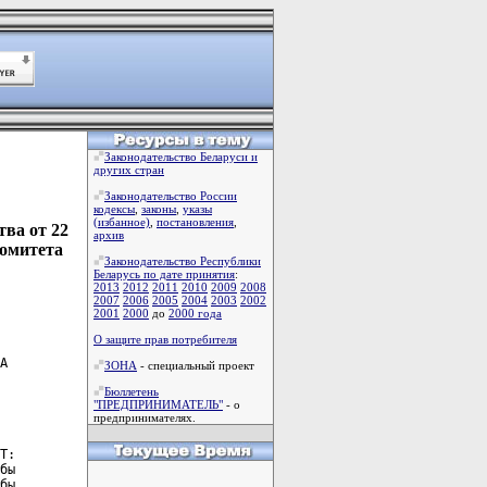
Законодательство Беларуси и
других стран
Законодательство России
кодексы
,
законы
,
указы
(избанное)
,
постановления
,
ва от 22
архив
комитета
Законодательство Республики
Беларусь по дате принятия
:
2013
2012
2011
2010
2009
2008
2007
2006
2005
2004
2003
2002
2001
2000
до
2000 года
О защите прав потребителя
А

ЗОНА
- специальный проект
Бюллетень
"ПРЕДПРИНИМАТЕЛЬ"
- о
предпринимателях.
Т:

бы

бы
