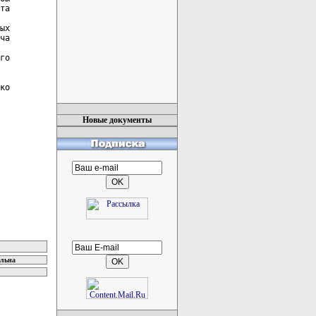
та

ых

ча

го

ко

Новые документы
ельна