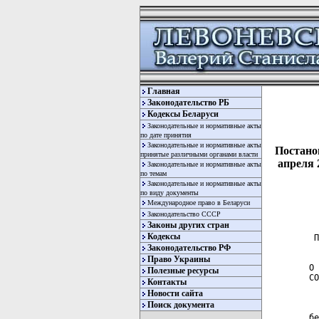
Главная
Законодательство РБ
Кодексы Беларуси
Законодательные и нормативные акты
по дате принятия
Законодательные и нормативные акты
Постано
принятые различными органами власти
апреля 
Законодательные и нормативные акты
по темам
Законодательные и нормативные акты
по виду документы
Международное право в Беларуси
Законодательство СССР
Законы других стран
Кодексы
 П
Законодательство РФ
  
Право Украины
О 
Полезные ресурсы
СО
Контакты
Новости сайта
  
Поиск документа
  
бе