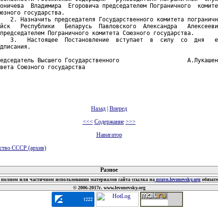
оничева  Владимира  Егоровича председателем Пограничного  комите
юзного государства.

   2. Назначить председателя Государственного комитета пограничн
йск   Республики   Беларусь  Павловского  Александра   Алексееви
председателем Пограничного комитета Союзного государства.

   3.   Настоящее  Постановление  вступает  в  силу  со  дня   е
дписания.

едседатель Высшего Государственного                    А.Лукашен
вета Союзного государства

Назад
|
Вперед
<<<
Содержание
>>>
Навигатор
ьство СССР (архив)
 документов
Разное
полном или частичном использовании материалов сайта ссылка на
pravo.levonevsky.org
обязат
© 2006-2017г. www.levonevsky.org