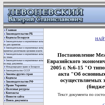
Главная
Законодательство РБ
Кодексы Беларуси
НАЙ
Законодательные и нормативные акты
по дате принятия
Законодательные и нормативные акты
принятые различными органами власти
Постановление Ме
Законодательные и нормативные акты
по темам
Евразийского экономич
Законодательные и нормативные акты
по виду документы
2005 г. №6-15 "О тип
Международное право в Беларуси
Законодательство СССР
акта "Об основных
Законы других стран
Кодексы
осуществляемых з
Законодательство РФ
(бюдже
Право Украины
Полезные ресурсы
Контакты
Текст документа по состо
Новости сайта
Поиск документа
<