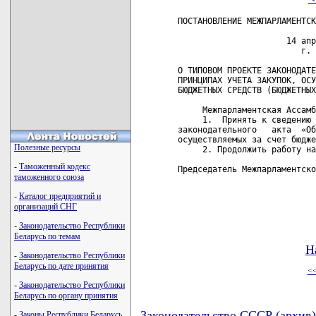
ПОСТАНОВЛЕНИЕ МЕЖПАРЛАМЕНТСК
                            
                      14 апр
                         г. 
О ТИПОВОМ ПРОЕКТЕ ЗАКОНОДАТЕ
ПРИНЦИПАХ УЧЕТА ЗАКУПОК, ОСУ
БЮДЖЕТНЫХ СРЕДСТВ (БЮДЖЕТНЫХ
     Межпарламентская Ассамб
     1.  Принять к сведению 
законодательного   акта  «Об
осуществляемых за счет бюдже
Полезные ресурсы
     2. Продолжить работу на
-
Таможенный кодекс
Председатель Межпарламентско
таможенного союза
-
Каталог предприятий и
организаций СНГ
-
Законодательство Республики
Беларусь по темам
Н
-
Законодательство Республики
Беларусь по дате принятия
<
-
Законодательство Республики
Беларусь по органу принятия
Законодательство СССР (архив)
-
Законы Республики Беларусь