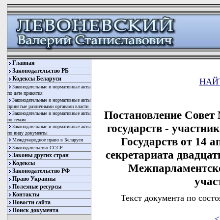
Главная
Законодательство РБ
Кодексы Беларуси
НАЙ
Законодательные и нормативные акты
по дате принятия
Законодательные и нормативные акты
принятые различными органами власти
Постановление Совет
Законодательные и нормативные акты
по темам
государств - участн
Законодательные и нормативные акты
по виду документы
Государств от 14 а
Международное право в Беларуси
Законодательство СССР
секретариата двадцат
Законы других стран
Кодексы
Межпарламентско
Законодательство РФ
учас
Право Украины
Полезные ресурсы
Контакты
Текст документа по состо
Новости сайта
Поиск документа
<