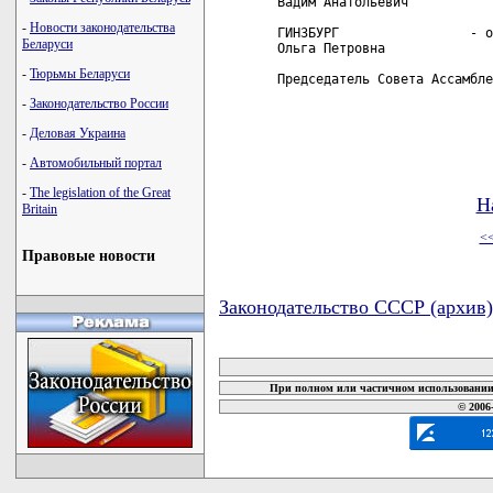
Вадим Анатольевич

-
Новости законодательства
ГИНЗБУРГ                 - о
Беларуси
Ольга Петровна

-
Тюрьмы Беларуси
Председатель Совета Ассамбле
-
Законодательство России
-
Деловая Украина
-
Автомобильный портал
-
The legislation of the Great
Н
Britain
<
Правовые новости
Законодательство СССР (архив)
карта новых документов
При полном или частичном использовании 
© 2006