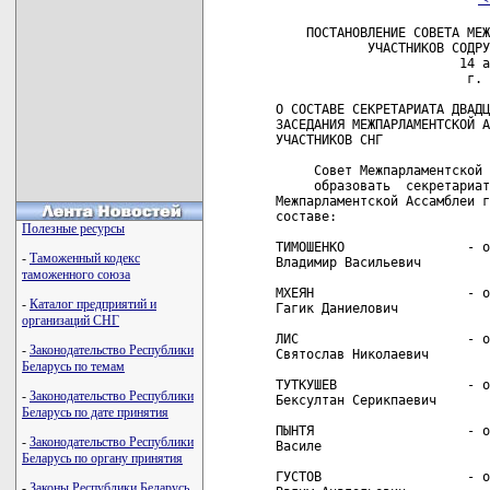
    ПОСТАНОВЛЕНИЕ СОВЕТА МЕЖ
            УЧАСТНИКОВ СОДРУ
                        14 а
                         г. 
О СОСТАВЕ СЕКРЕТАРИАТА ДВАДЦ
ЗАСЕДАНИЯ МЕЖПАРЛАМЕНТСКОЙ А
УЧАСТНИКОВ СНГ

     Совет Межпарламентской 
     образовать  секретариат
Межпарламентской Ассамблеи г
составе:

Полезные ресурсы
ТИМОШЕНКО                - о
-
Таможенный кодекс
Владимир Васильевич

таможенного союза
МХЕЯН                    - о
-
Каталог предприятий и
Гагик Даниелович

организаций СНГ
ЛИС                      - о
-
Законодательство Республики
Святослав Николаевич

Беларусь по темам
ТУТКУШЕВ                 - о
-
Законодательство Республики
Бексултан Серикпаевич

Беларусь по дате принятия
ПЫНТЯ                    - о
-
Законодательство Республики
Василе

Беларусь по органу принятия
ГУСТОВ                   - о
-
Законы Республики Беларусь