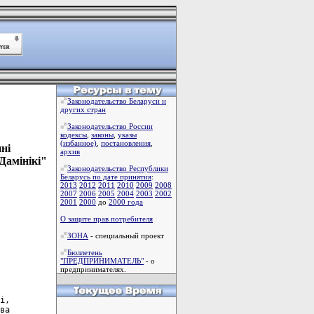
Законодательство Беларуси и
других стран
Законодательство России
кодексы
,
законы
,
указы
(избанное)
,
постановления
,
нi
архив
Дамiнiкi"
Законодательство Республики
Беларусь по дате принятия
:
2013
2012
2011
2010
2009
2008
2007
2006
2005
2004
2003
2002
2001
2000
до
2000 года
О защите прав потребителя
ЗОНА
- специальный проект
Бюллетень
"ПРЕДПРИНИМАТЕЛЬ"
- о
предпринимателях.
i,

ва
