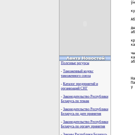
ўн
  
ку
  
Аб
  
ды
аб
  
кр
ка
  
чы
ка
аб
Полезные ресурсы
  
-
Таможенный кодекс
таможенного союза
На
Па
-
Каталог предприятий и
у 
организаций СНГ
  
-
Законодательство Республики
Беларусь по темам
-
Законодательство Республики
Беларусь по дате принятия
-
Законодательство Республики
Беларусь по органу принятия
-
Законы Республики Беларусь