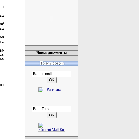
 i

ыi

аб

ыi

ма

га

ым

Новые документы
ае

ым

кi
