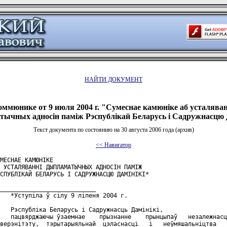
НАЙТИ ДОКУМЕНТ
оммюнике от 9 июля 2004 г. "Сумеснае камюнiке аб усталяван
ычных адносiн памiж Рэспублiкай Беларусь i Садружнасцю 
Текст документа по состоянию на 30 августа 2006 года (архив)
<< Навигатор
МЕСНАЕ КАМЮНIКЕ

 УСТАЛЯВАННI ДЫПЛАМАТЫЧНЫХ АДНОСIН ПАМIЖ

СПУБЛIКАЙ БЕЛАРУСЬ I САДРУЖНАСЦЮ ДАМIНIКI*

___________________________

   *Уступiла ў сiлу 9 лiпеня 2004 г.

   Рэспублiка Беларусь i Садружнасць Дамiнiкi,

   пацвярджаючы ўзаемнае    прызнанне    прынцыпаў   незалежнасц
верэнiтэту,  тэрытарыяльнай  цэласнасцi   i   неўмяшальнiцтва   