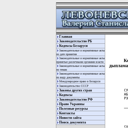
Главная
Законодательство РБ
Кодексы Беларуси
Законодательные и нормативные акты
по дате принятия
Законодательные и нормативные акты
К
принятые различными органами власти
дыпламат
Законодательные и нормативные акты
по темам
Законодательные и нормативные акты
по виду документы
Международное право в Беларуси
Законодательство СССР
Законы других стран
СУ
АБ
Кодексы
РЭ
Законодательство РФ
Право Украины
__
Полезные ресурсы
  
Контакты
Новости сайта
  
Поиск документа
  
су