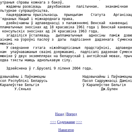
утраныя справы кожнага з бакоў,

   жадаючы развiваць   двухбаковае   палiтычнае,   эканамiчнае  
льтурнае супрацоўнiцтва,

   пацвярджаючы прыхiльнасць   прынцыпам    Статута    Арганiзац
'яднаных Нацый i мiжнароднага права,

   дзейнiчаючы ў адпаведнасцi з палажэннямi Венскай  канвенцыi  
пламатычных зносiнах ад 18 красавiка 1961 года i Венскай канвенц
 консульскiх зносiнах ад 24 красавiка 1963 года,

   згадзiлiся ўсталяваць   дыпламатычныя   адносiны  памiж  дзвю
аiнамi на ўзроўнi паслоў з  даты  падпiсання  дадзенага  Сумесна
мюнiке.

   У сведчанне  гэтага  нiжэйпадпiсаныя  прадстаўнiкi,  адпаведн
нам  упаўнаважаныя сваiмi дзяржавамi,  падпiсалi дадзенае Сумесн
мюнiке ў двух экземплярах на беларускай i англiйскай мовах, прыч
одва тэксты маюць аднолькавую сiлу.

   Здзейснена ў г.Бруселi 9 лiпеня 2004 года.

дзвычайны i Паўнамоцны                  Надзвычайны i Паўнамоцны

сол Рэспублiкi Беларусь                 Пасол Садружнасцi Дамiнi
Каралеўстве Бельгiя                     ў Каралеўстве Бельгiя

       У.Сянько                                  Дж.Булен

Назад
|
Вперед
<<<
Содержание
>>>
Навигатор