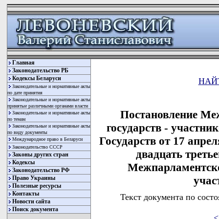
Главная
Законодательство РБ
Кодексы Беларуси
НАЙ
Законодательные и нормативные акты
по дате принятия
Законодательные и нормативные акты
принятые различными органами власти
Постановление Ме
Законодательные и нормативные акты
по темам
государств - участн
Законодательные и нормативные акты
по виду документы
Государств от 17 апрел
Международное право в Беларуси
Законодательство СССР
двадцать третье
Законы других стран
Кодексы
Межпарламентско
Законодательство РФ
учас
Право Украины
Полезные ресурсы
Контакты
Текст документа по состо
Новости сайта
Поиск документа
<