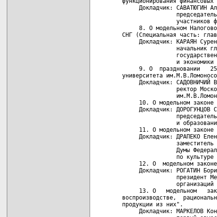
функционирования финансовых 
     Докладчик: САВАТЮГИН Ал
                председатель
                участников ф
     8. О модельном Налогово
СНГ (Специальная часть: глав
     Докладчик: КАРАЯН Сурен
                начальник гл
                государствен
                и экономики 
     9. О  праздновании   25
университета им.М.В.Ломоносо
     Докладчик: САДОВНИЧИЙ В
                ректор Моско
                им.М.В.Ломон
     10. О модельном законе 
     Докладчик: ДОРОГУНЦОВ С
                председатель
                и образовани
     11. О модельном законе 
     Докладчик: ДРАПЕКО Елен
                заместитель 
                Думы Федерал
                по культуре

     12. О  модельном законе
     Докладчик: РОГАТИН Бори
                президент Ме
                организаций

     13. О   модельном   зак
воспроизводстве,  рациональн
продукции из них".

     Докладчик: МАРКЕЛОВ Кон