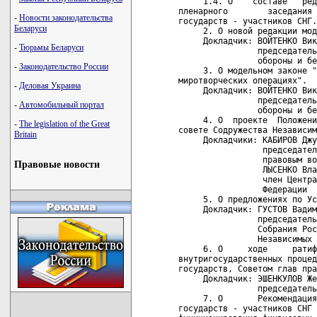
     1.4. О    составе   ред
пленарного        заседания 
-
Новости законодательства
государств - участников СНГ.

Беларуси
     2. О новой редакции мод
     Докладчик: ВОЙТЕНКО Вик
-
Тюрьмы Беларуси
                председатель
                обороны и бе
-
Законодательство России
     3. О модельном законе "
миротворческих операциях".

-
Деловая Украина
     Докладчик: ВОЙТЕНКО Вик
                председатель
-
Автомобильный портал
                обороны и бе
     4. О  проекте  Положени
-
The legislation of the Great
совете Содружества Независим
Britain
     Докладчики: КАБИРОВ Джу
                 председател
                 правовым во
Правовые новости
                 ЛЫСЕНКО Вла
                 член Центра
                 Федерации

     5. О предложениях по Ус
     Докладчик: ГУСТОВ Вадим
                председатель
                Собрания Рос
                Независимых 
     6. О     ходе     ратиф
внутригосударственных процед
государств, Советом глав пра
     Докладчик: ЭШЕНКУЛОВ Же
                председатель
     7. О       Рекомендация
государств - участников СНГ 