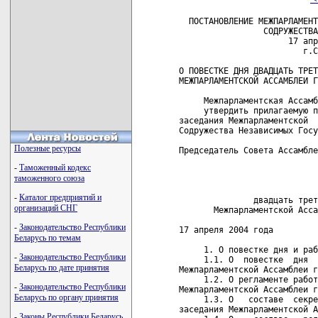
  ПОСТАНОВЛЕНИЕ МЕЖПАРЛАМЕНТ
                 СОДРУЖЕСТВА
                      17 апр
                         г.С
О ПОВЕСТКЕ ДНЯ ДВАДЦАТЬ ТРЕТ
МЕЖПАРЛАМЕНТСКОЙ АССАМБЛЕИ Г
     Межпарламентская Ассамб
     утвердить прилагаемую п
заседания Межпарламентской  
Содружества Независимых Госу
Полезные ресурсы
Председатель Совета Ассамбле
-
Таможенный кодекс
                            
таможенного союза
                            
-
Каталог предприятий и
               двадцать трет
организаций СНГ
       Межпарламентской Асса
-
Законодательство Республики
17 апреля 2004 года         
Беларусь по темам
     1. О повестке дня и раб
-
Законодательство Республики
     1.1. О  повестке  дня  
Беларусь по дате принятия
Межпарламентской Ассамблеи г
     1.2. О регламенте работ
-
Законодательство Республики
Межпарламентской Ассамблеи г
Беларусь по органу принятия
     1.3. О   составе  секре
заседания Межпарламентской А
-
Законы Республики Беларусь