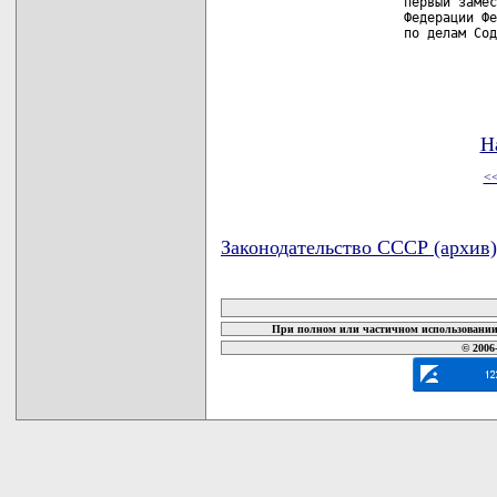
                первый замес
                Федерации Фе
                по делам Сод
Н
<
Законодательство СССР (архив)
карта новых документов
При полном или частичном использовании 
© 2006