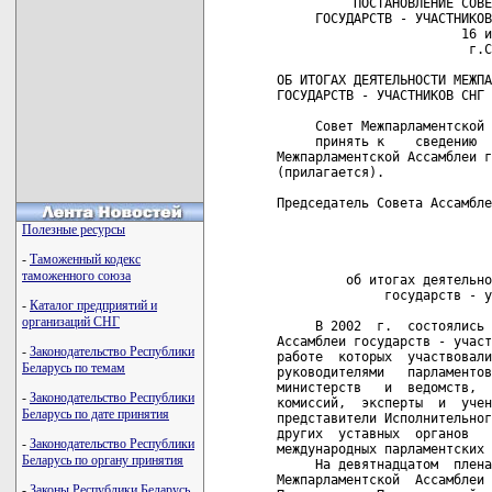
          ПОСТАНОВЛЕНИЕ СОВЕТА МЕЖПАРЛАМЕНТСКОЙ АССАМБЛЕИ
     ГОСУДАРСТВ - УЧАСТНИКОВ СОДРУЖЕСТВА НЕЗАВИСИМЫХ ГОСУДАРСТВ
                        16 июня 2003 г. № 14
                         г.Санкт-Петербург

ОБ ИТОГАХ ДЕЯТЕЛЬНОСТИ МЕЖПАРЛАМЕНТСКОЙ АССАМБЛЕИ
ГОСУДАРСТВ - УЧАСТНИКОВ СНГ В 2002 ГОДУ

     Совет Межпарламентской Ассамблеи ПОСТАНОВЛЯЕТ:
     принять к    сведению   информацию   об   итогах   деятельности
Межпарламентской Ассамблеи государств - участников СНГ в  2002  году
(прилагается).

Председатель Совета Ассамблеи                            С.М.Миронов

                                                          Приложение

                             ИНФОРМАЦИЯ
         об итогах деятельности Межпарламентской Ассамблеи
              государств - участников СНГ в 2002 году

     В 2002  г.  состоялись два пленарных заседания Межпарламентской
Ассамблеи государств - участников СНГ (26  марта  и  7  декабря),  в
работе  которых  участвовали парламентские делегации,  возглавляемые
руководителями   парламентов   стран    Содружества,    руководители
министерств   и  ведомств,  председатели  центральных  избирательных
комиссий,  эксперты  и  ученые  из  государств  -  участников   СНГ,
представители Исполнительного комитета СНГ, Экономического Суда СНГ,
других  уставных  органов   Содружества   и   руководители   ведущих
международных парламентских организаций.
     На девятнадцатом  пленарном  заседании,  посвященном   10-летию
Межпарламентской  Ассамблеи  государств - участников СНГ,  выступили
Председатель Парламентской  Ассамблеи  ОБСЕ  А.Северин,  заместитель
Председателя    Европейского   Парламента   Р.Имбени,   Председатель
Северного Совета О.Ояла, Председатель Парламентской Ассамблеи Совета
Европы  П.Шидер;  на  двадцатом  заседании  Ассамблеи - Председатель
Межпарламентской Ассамблеи  Евразийского  экономического  сообщества
О.А.Абдыкаримов,  Председатель  Ассамблеи Западно-Европейского Союза
К.Бюлер, Председатель Северного Совета 2003 года И.Лённинг и другие.
     Состоялись  также  три  заседания Совета МПА СНГ (1 февраля, 25
марта  и  6  декабря),  33  заседания  постоянных комиссий и рабочих
групп,  в том числе проведены выездные заседания постоянных комиссий
МПА СНГ в Астане и Душанбе.
     В  целом  на пленарных заседаниях Ассамблеи было рассмотрено 25
вопросов,  на  заседаниях Совета МПА - 54 и на заседаниях постоянных
комиссий  МПА  -  более  300 вопросов, имеющих отношение к различным
направлениям    деятельности    Межпарламентской    Ассамблеи      и
государств - участников СНГ. На этих  заседаниях выступили более 500
участников    -    депутатов  парламентов,  представителей   органов
исполнительной власти, экспертов, специалистов и наблюдателей.
     В 2002 г. было принято 20 модельных законов, ряд рекомендаций и
других правовых актов Ассамблеи. Подготовка проектов этих документов
осуществлялась    на    основе    Перспективного  плана   модельного
законотворчества   и  сближения  национального  законодательства   в
Содружестве Независимых Государств на период до 2005 года.
     В 2002  г.  Межпарламентская  Ассамблея государств - участников
Содружества  Независимых  Государств   совместно   с   Парламентской
Ассамблеей  Совета  Европы,  Европейским Парламентом,  Парламентской
Ассамблеей   ОБСЕ   организовала   проведение   Санкт-Петербургского
межпарламентского  форума по борьбе с терроризмом.  В июне истекшего
года состоялся шестой Петербургский экономический форум.

      Сближение и гармонизация национального законодательства
                         стран Содружества

     Постоянные комиссии МПА СНГ особое внимание уделяли документам,
подготовка  которых  предусмотрена  Программой  действий по развитию
Содружества  Независимых  Государств на период до 2005 года, а также
межгосударственными     целевыми    программами       сотрудничества
государств -  участников СНГ, в реализации  которых непосредственное
участие принимает Межпарламентская Ассамблея.
     В  2002  г.  была продолжена работа по гармонизации и сближению
национального    законодательства   на  приоритетном   экономическом
направлении с акцентом на гражданское, налоговое, а также таможенное
законодательство.
     Важным  направлением реализации Перспективного плана модельного
законотворчества   и  сближения  национального  законодательства   в
Содружестве  является  сотрудничество  Межпарламентской  Ассамблеи с
Европейским  банком  реконструкции и развития по подготовке проектов
модельных  законов  "О  защите  прав  инвесторов"  и  "О банкротстве
банков",  работа  над  которыми начата в соответствии с Протоколом о
намерениях  между  Европейским  банком  реконструкции  и   развития,
Межпарламентской  Ассамблеей  СНГ  и  Советом Федерации Федерального
Собрания Российской Федерации.
     На  основе предложений Постоянной комиссии МПА СНГ по экономике
и   финансам  Межпарламентской  Ассамблеей  принят  раздел   "Акцизы
(Ак
Полезные ресурсы
-
Таможенный кодекс
таможенного союза
-
Каталог предприятий и
организаций СНГ
-
Законодательство Республики
Беларусь по темам
-
Законодательство Республики
Беларусь по дате принятия
-
Законодательство Республики
Беларусь по органу принятия
-
Законы Республики Беларусь