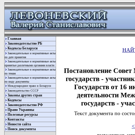
Главная
Законодательство РБ
Кодексы Беларуси
НАЙ
Законодательные и нормативные акты
по дате принятия
Законодательные и нормативные акты
принятые различными органами власти
Постановление Совет
Законодательные и нормативные акты
по темам
государств - участн
Законодательные и нормативные акты
по виду документы
Государств от 16 и
Международное право в Беларуси
Законодательство СССР
деятельности Меж
Законы других стран
Кодексы
государств - уча
Законодательство РФ
Право Украины
Текст документа по состо
Полезные ресурсы
Контакты
Новости сайта
<
Поиск документа