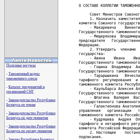
О СОСТАВЕ КОЛЛЕГИИ ТАМОЖЕННО
     Совет Министров Союзног
     1. Назначить заместител
комитета Союзного государств
     - Макаревича    Викенти
Государственного таможенного
     - Мещерякова  Владимира
председателя   Государственн
Федерации.

     2. Утвердить  членами  
государства:

     - Авина    Ивана    Ива
Государственного таможенного
Полезные ресурсы
     - Гошина  Владимира  Ан
Государственного таможенного
-
Таможенный кодекс
     - Тарарышкина   Вячесла
таможенного союза
тарифного  регулирования  и 
таможенного комитета Республ
-
Каталог предприятий и
     - Каульбарса Алексея Ал
организаций СНГ
Государственного таможенного
     - Шпагина  Валерия  Вас
-
Законодательство Республики
Государственного таможенного
Беларусь по темам
     - Галактионова Анатолия
управления   организации   т
-
Законодательство Республики
таможенного комитета Российс
Беларусь по дате принятия
     - Кудряшева  Андрея  Ол
тарифного и нетарифного регу
-
Законодательство Республики
комитета Российской Федераци
Беларусь по органу принятия
     2. Настоящее    постано
подписания.

-
Законы Республики Беларусь