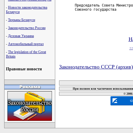
Председатель Совета Министро
-
Новости законодательства
Союзного государства        
Беларуси
-
Тюрьмы Беларуси
-
Законодательство России
-
Деловая Украина
Н
-
Автомобильный портал
<
-
The legislation of the Great
Britain
Законодательство СССР (архив)
Правовые новости
карта новых документов
При полном или частичном использовании 
© 2006