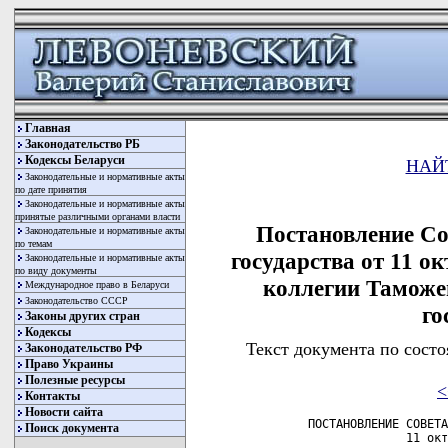
Главная
Законодательство РБ
Кодексы Беларуси
НАЙ
Законодательные и нормативные акты
по дате принятия
Законодательные и нормативные акты
принятые различными органами власти
Постановление Со
Законодательные и нормативные акты
по темам
государства от 11 ок
Законодательные и нормативные акты
по виду документы
коллегии Таможе
Международное право в Беларуси
Законодательство СССР
го
Законы других стран
Кодексы
Текст документа по состо
Законодательство РФ
Право Украины
Полезные ресурсы
<
Контакты
Новости сайта
        ПОСТАНОВЛЕНИЕ СОВЕТА
Поиск документа
                      11 окт