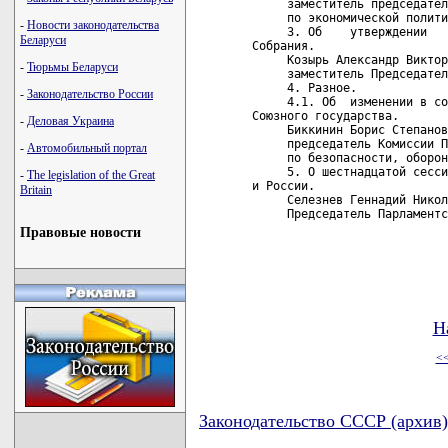
     заместитель председател
     по экономической полити
-
Новости законодательства
     3. Об    утверждении   
Беларуси
Собрания.

     Козырь Александр Виктор
-
Тюрьмы Беларуси
     заместитель Председател
     4. Разное.

-
Законодательство России
     4.1. Об  изменении в со
Союзного государства.

-
Деловая Украина
     Биккинин Борис Степанов
     председатель Комиссии П
-
Автомобильный портал
     по безопасности, оборон
     5. О шестнадцатой сесси
-
The legislation of the Great
и России.

Britain
     Селезнев Геннадий Никол
     Председатель Парламентс
Правовые новости
Н
<
Законодательство СССР (архив)