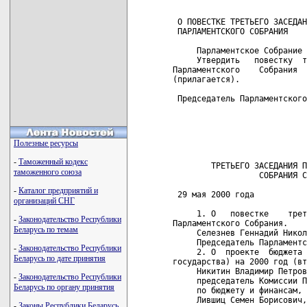
                            
 О ПОВЕСТКЕ ТРЕТЬЕГО ЗАСЕДАН
 ПАРЛАМЕНТСКОГО СОБРАНИЯ

     Парламентское Собрание 
     Утвердить   повестку  т
Парламентского    Собрания  
(прилагается).

 Председатель Парламентского
                            
                            
                            
Полезные ресурсы
                            
-
Таможенный кодекс
        ТРЕТЬЕГО ЗАСЕДАНИЯ П
таможенного союза
                  СОБРАНИЯ С
-
Каталог предприятий и
 29 мая 2000 года           
организаций СНГ
     1. О   повестке    трет
-
Законодательство Республики
Парламентского Собрания.

Беларусь по темам
     Селезнев Геннадий Никол
     Председатель Парламентс
-
Законодательство Республики
     2. О  проекте  бюджета 
Беларусь по дате принятия
государства) на 2000 год (вт
     Никитин Владимир Петров
-
Законодательство Республики
     председатель Комиссии П
Беларусь по органу принятия
     по бюджету и финансам,

     Лившиц Семен Борисович,

-
Законы Республики Беларусь