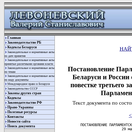
Главная
Законодательство РБ
Кодексы Беларуси
НАЙ
Законодательные и нормативные акты
по дате принятия
Законодательные и нормативные акты
принятые различными органами власти
Постановление Парл
Законодательные и нормативные акты
по темам
Беларуси и России 
Законодательные и нормативные акты
по виду документы
повестке третьего з
Международное право в Беларуси
Законодательство СССР
Парламен
Законы других стран
Кодексы
Текст документа по состо
Законодательство РФ
Право Украины
Полезные ресурсы
<
Контакты
Новости сайта
   ПОСТАНОВЛЕНИЕ ПАРЛАМЕНТСК
Поиск документа
                       29 ма