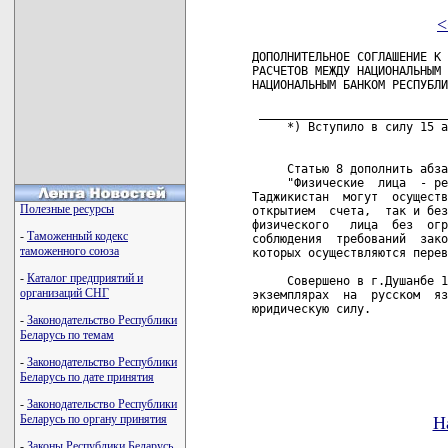
<
ДОПОЛНИТЕЛЬНОЕ СОГЛАШЕНИЕ К 
РАСЧЕТОВ МЕЖДУ НАЦИОНАЛЬНЫМ 
НАЦИОНАЛЬНЫМ БАНКОМ РЕСПУБЛИ
 ___________________________
     *) Вступило в силу 15 а
     Статью 8 дополнить абза
     "Физические  лица  - ре
Таджикистан  могут  осуществ
Полезные ресурсы
открытием  счета,  так и без
физического   лица  без  огр
-
Таможенный кодекс
соблюдения  требований  зако
таможенного союза
которых осуществляются перев
-
Каталог предприятий и
     Совершено в г.Душанбе 1
организаций СНГ
экземплярах  на  русском  яз
юридическую силу.

-
Законодательство Республики
Беларусь по темам
-
Законодательство Республики
Беларусь по дате принятия
-
Законодательство Республики
Беларусь по органу принятия
Н
-
Законы Республики Беларусь