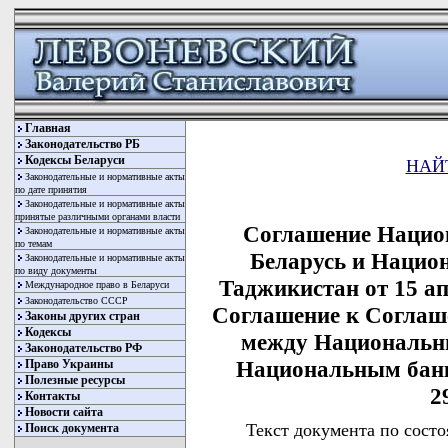
Главная
Законодательство РБ
Кодексы Беларуси
НАЙ
Законодательные и нормативные акты
по дате принятия
Законодательные и нормативные акты
принятые различными органами власти
Соглашение Национ
Законодательные и нормативные акты
по темам
Беларусь и Нацио
Законодательные и нормативные акты
по виду документы
Таджикистан от 15 ап
Международное право в Беларуси
Законодательство СССР
Соглашение к Соглаш
Законы других стран
Кодексы
между Национальн
Законодательство РФ
Национальным банк
Право Украины
Полезные ресурсы
2
Контакты
Новости сайта
Текст документа по состо
Поиск документа