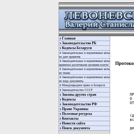
Главная
Законодательство РБ
Кодексы Беларуси
Законодательные и нормативные акты
по дате принятия
Законодательные и нормативные акты
Протокол
принятые различными органами власти
Законодательные и нормативные акты
по темам
Законодательные и нормативные акты
по виду документы
Международное право в Беларуси
Законодательство СССР
Законы других стран
ПР
О 
Кодексы
ОТ
Законодательство РФ
Право Украины
  
Полезные ресурсы
(д
Контакты
вс
Новости сайта
  
Поиск документа
де
  