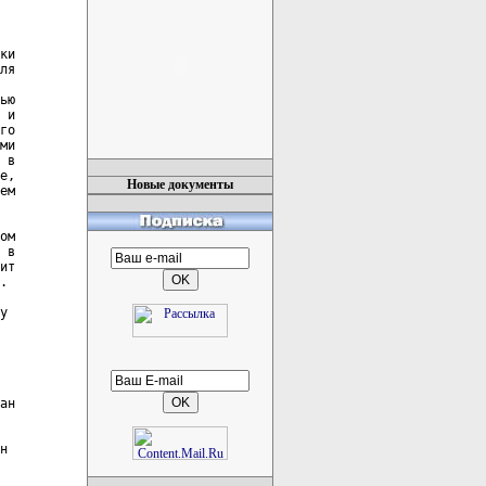
ки

ля

ью

 и

го

ми

 в

е,

Новые документы
ем

ом

 в

ит

.

у

ан

н
