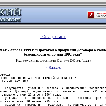
НАЙТИ ДОКУМЕНТ
 от 2 апреля 1999 г. "Протокол о продлении Договора о кол
безопасности от 15 мая 1992 года"
Текст документа по состоянию на 30 августа 2006 года (архив)
<< Навигатор
ОТОКОЛ

ПРОДЛЕНИИ ДОГОВОРА О КОЛЛЕКТИВНОЙ БЕЗОПАСНОСТИ

 15 МАЯ 1992 ГОДА

   Государства - участники Договора  о  коллективной  безопаснос
алее  -  Договор),  подписанного  в  Ташкенте  15  мая 1992 года
тупившего в силу 20 апреля 1994 года,

   учитывая, что   определенный   статьей  11  Договора  срок  е
йствия истекает 20 апреля 1999 года,

   исходя из   стремления   продолжать   сотрудничество  в  рамк