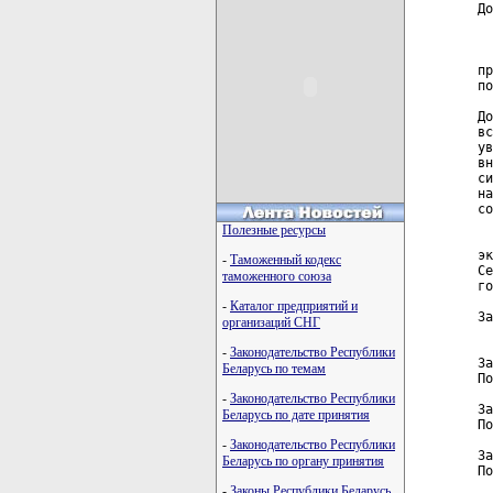
До
  
  
  
пр
по
  
До
вс
ув
вн
си
на
со
Полезные ресурсы
  
эк
-
Таможенный кодекс
Се
таможенного союза
го
-
Каталог предприятий и
За
организаций СНГ
  
-
Законодательство Республики
За
Беларусь по темам
По
-
Законодательство Республики
За
Беларусь по дате принятия
По
-
Законодательство Республики
За
Беларусь по органу принятия
По
-
Законы Республики Беларусь