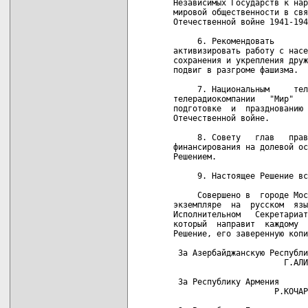
Независимых Государств к нар
мировой общественности в свя
Отечественной войне 1941-194
     6. Рекомендовать       
активизировать работу с насе
сохранения и укрепления друж
подвиг в разгроме фашизма.

     7. Национальным     тел
телерадиокомпании   "Мир"   
подготовке  и  празднованию 
Отечественной войне.

     8. Совету   глав   прав
финансирования на долевой ос
Решением.

     9. Настоящее Решение вс
     Совершено в  городе Мос
экземпляре  на  русском  язы
Исполнительном   Секретариат
который  направит  каждому  
Решение, его заверенную копи
 За Азербайджанскую Республи
                       Г.АЛИ
 За Республику Армения      
                     Р.КОЧАР