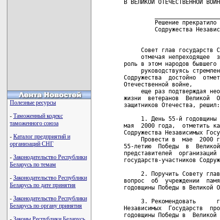
В ВЕЛИКОЙ ОТЕЧЕСТВЕННОЙ ВОЙН
         ___________________
         Решение прекратило 
         Содружества Независ
     Совет глав государств С
     отмечая непреходящее  з
роль в этом народов бывшего 
     руководствуясь стремлен
Содружества  достойно  отмет
Отечественной войне,

     еще раз подтверждая нео
жизни  ветеранов  Великой  О
Полезные ресурсы
защитников Отечества, решил:

-
Таможенный кодекс
     1. День 55-й годовщины 
таможенного союза
мая  2000 года,  отметить ка
Содружества Независимых Госу
-
Каталог предприятий и
     Провести в  мае  2000 г
организаций СНГ
55-летию  Победы  в  Великой
представителей  организаций 
-
Законодательство Республики
государств-участников Содруж
Беларусь по темам
     2. Поручить Совету глав
-
Законодательство Республики
вопрос  об  учреждении  памя
Беларусь по дате принятия
годовщины Победы в Великой О
-
Законодательство Республики
     3. Рекомендовать      г
Беларусь по органу принятия
Независимых  Государств  про
годовщины Победы в  Великой 
-
Законы Республики Беларусь