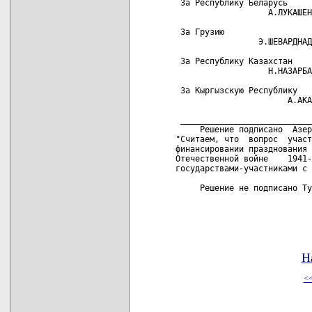
 За Республику Беларусь     
                   А.ЛУКАШЕН
 За Грузию                  
                 Э.ШЕВАРДНАД
 За Республику Казахстан    
                   Н.НАЗАРБА
 За Кыргызскую Республику

                       А.АКА
 ___________________________
     Решение подписано  Азер
"Считаем, что  вопрос  участ
финансировании празднования 
Отечественной войне    1941-
государствами-участниками с 
     Решение не подписано Ту
Н
<