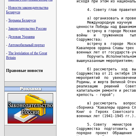
исходя при этом из националь
-
Новости законодательства
     4. Совету глав правител
Беларуси
     а) организовать и прове
-
Тюрьмы Беларуси
     Международную научную  
ценности Победы над фашизмом
-
Законодательство России
     встречу в городе Москве
войны   и   тружеников   тыл
-
Деловая Украина
Содружества;

     встречу в  городе  Моск
-
Автомобильный портал
Кавалеров ордена Славы трех 
военных лет от государств-уч
-
The legislation of the Great
     Поручить Исполнительном
Britain
вышеуказанным мероприятиям;

     б) рассмотреть  ход  вы
Правовые новости
Содружества от 21 октября 19
мероприятий  по  увековечени
Родины, и жертв Великой Отеч
реализацию   решений   Совет
капитальном ремонте и рестав
крепость - герой";

     в) рассмотреть   вопрос
сборника "Кавалеры ордена Сл
Книг  о  Героях  Советского 
военных лет (1941-1945 гг.).

     5. Совету   министров  
Содружества  подготовить  и 
порядке  проект  Обращения  