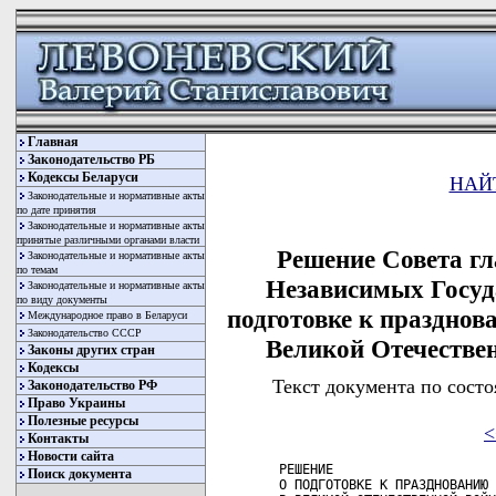
Главная
Законодательство РБ
Кодексы Беларуси
НАЙ
Законодательные и нормативные акты
по дате принятия
Законодательные и нормативные акты
принятые различными органами власти
Решение Совета гл
Законодательные и нормативные акты
по темам
Независимых Госуда
Законодательные и нормативные акты
по виду документы
подготовке к праздно
Международное право в Беларуси
Законодательство СССР
Великой Отечествен
Законы других стран
Кодексы
Текст документа по состо
Законодательство РФ
Право Украины
Полезные ресурсы
<
Контакты
Новости сайта
РЕШЕНИЕ

Поиск документа
О ПОДГОТОВКЕ К ПРАЗДНОВАНИЮ 