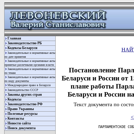
Главная
Законодательство РБ
Кодексы Беларуси
НАЙ
Законодательные и нормативные акты
по дате принятия
Законодательные и нормативные акты
принятые различными органами власти
Постановление Парл
Законодательные и нормативные акты
по темам
Беларуси и России от 1
Законодательные и нормативные акты
по виду документы
плане работы Парл
Международное право в Беларуси
Законодательство СССР
Беларуси и России на
Законы других стран
Кодексы
Текст документа по состо
Законодательство РФ
Право Украины
Полезные ресурсы
<
Контакты
Новости сайта
           ПАРЛАМЕНТСКОЕ СОБРАНИЕ СОЮЗА БЕЛАРУСИ И РОССИИ

                           ПОСТАНОВЛЕНИЕ

 15 декабря 1997 г.  N VII-VIII                             г.Москва


 О ПЛАНЕ РАБОТЫ ПАРЛАМЕНТСКОГО СОБРАНИЯ
 НА ПЕРВОЕ ПОЛУГОДИЕ 1998 ГОДА

===

     Парламентское Собрание ПОСТАНОВЛЯЕТ:

     1. Принять  план  работы  Парламентского  Собрания  на   первое
полугодие 1998 года за основу (прилагается).

     2. Поручить Совету Парламентского Собрания:

     а) внести   в  план  работы  изменения  с  учетом  рекомендаций
научно-практической      конференции      "Проблемы       унификации
законодательства   Беларуси   и   России   в  процессе  интеграции",
проводимой Парламентским Собранием и Исполнительным Комитетом  Союза
18-19 декабря 1997 года в Москве;

     б) утвердить  не  позднее  февраля 1998 года согласованный План
законопроектных работ на 1998 год по  итогам  совместного  заседания
Совета   Парламентского   Собрания   и  руководства  Исполнительного
Комитета Союза Беларуси и России.

     3. Поддержать предложение Комиссии Парламентского  Собрания  по
законопроектным  предложениям  и  регламенту  о создании условий для
преобразования  Парламентского   Собрания   в   представительный   и
законодательный орган Союза.


 Председатель Парламентского Собрания                   Г.Н.Селезнев


                             Приложение
                             к Постановлению Парламентского Собрания
                             от 15 декабря 1997 года N VII-VIII

 ---T--------------------T----------T-----------------T-------------
 N  ¦ Содержание вопроса ¦Срок      ¦  Разработчики   ¦Ответственные
 п/п¦                    ¦исполнения¦                 ¦от ПС и
    ¦                    ¦          ¦                 ¦Секретариата
    ¦                    ¦          ¦                 ¦ПС
 ---+--------------------+----------+-----------------+-------------
  1 ¦        2           ¦    3     ¦        4        ¦      5
 ---+--------------------+----------+-----------------+-------------
   I. Сессии Парламентского Собрания

     Восьмая сессия       апрель                       Г.Н.Селезнев
     Парламентского       1998 г.                      А.А.Малофеев
     Собрания                                          В.А.Аксенов

  II. Заседания Совета Парламентского Собрания

     Очередные заседания  февраль                      Г.Н.Селезнев
     Совета ПС            1998 г.                      А.А.Малофеев
                          апрель                       В.А.Аксенов
                          1998 г.

 III. Вопросы согласованного развития и унификации законодательства
 Беларуси и России, развития нормативно-правовой базы Союза Беларуси
 и России

  1. Осуществление        до 10                        С.Н.Бабурин
     координации          января                       А.В.Козырь
     законопроектных      1998 г.                      О.Г.Румянцев
     работ
     Государственной
     Думы Федерального
     Собрания
     Российской
     Федерации и Палаты
     представителей
     Национального
     собрания
     Республики Беларусь

  2. Разработка и         1 апреля   Комиссия ПС по    С.Н.Бабурин
     внесение в Совет ПС  1998 г.    законопроектным   Е.Б.Мизулина
     проекта Закона Союза            предложениям и    В.А.Батищев
     "О порядке                      регламенту
     разработки,
     рассмотрения и
     принятия законов
     Союза"

   Вопросы экономического развития Союза

  3. Рассмотрение         1 апреля   Таможенный        Г.И.Тихонов
     Парламентским        1998 г.    комитет Союза     А.Н.Ворощук
     Собранием вопросов
     унификации
     таможенного
     законодательства

  4. Разработка и         1 апреля   Комиссия ПС по    Г.И.Тихонов
     внесение в Совет ПС  1998 г.    экономической     Е.Б.Мизулина
     проекта Закона Союза            политике,         А.Н.Ворощук
     "О порядке                      Комиссия ПС по    В.А.Батищев
     разработки,                     законопроектным
     рассмотрения,                   предложениям
     принятия и                      и регламенту
     исполнения бюджета
     Союза Беларуси и
     России"


  5. Разработка проекта   1 мая      Комиссия ПС по    Г.И.Тихонов
     концепции Закона     1998 г.    экономической     А.Н.Ворощук
     Союза "О союзной                политике
     собственности"


  6. Разработка и         1 июня     Комиссия ПС       Г.И.Тихонов
     внесение в Совет     1998 г.    экономической     А.Н.Ворощук
     ПС проекта Закона               политике
     Союза "О
     защите высоких
     технологий"


   Вопросы социального развития Союза

  7. Разработка и         1 марта    Минсоцзащиты РБ,  Б.С.Биккинин
     внесение в Совет ПС  1998 г.    минэкономики РФ и С.Н.Понасов
     проекта Закона Союза            РБ, минфины РФ    В.К.Золин
     "О пенсионном                   и РБ, минобороны  Л.Ф.Колычева
     обеспечении       
Поиск документа