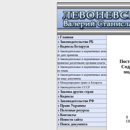
Главная
Законодательство РБ
Кодексы Беларуси
Законодательные и нормативные акты
по дате принятия
Законодательные и нормативные акты
Пост
принятые различными органами власти
Сод
Законодательные и нормативные акты
по темам
мо
Законодательные и нормативные акты
по виду документы
Международное право в Беларуси
Законодательство СССР
Законы других стран
Кодексы
  ПОСТАНОВЛЕНИЕ МЕЖПАРЛАМЕНТСКОЙ АССАМБЛЕИ ГОСУДАРСТВ - УЧАСТНИКОВ
                СОДРУЖЕСТВА НЕЗАВИСИМЫХ ГОСУДАРСТВ
                     6 декабря 1997 г. № 10-10
                         г.Санкт-Петербург

О МОДЕЛЬНОМ ЗАКОНЕ "О ТВОРЧЕСКИХ РАБОТНИКАХ И ТВОРЧЕСКИХ
СОЮЗАХ"

     Признавая необходимость
Законодательство РФ
Право Украины
Полезные ресурсы
Контакты
Новости сайта
Поиск документа