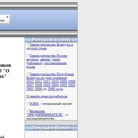
Законодательство Беларуси и
других стран
Законодательство России
кодексы
,
законы
,
указы
(избанное)
,
постановления
,
ников
архив
0 "О
Законодательство Республики
ах"
Беларусь по дате принятия
:
2013
2012
2011
2010
2009
2008
2007
2006
2005
2004
2003
2002
2001
2000
до
2000 года
О защите прав потребителя
ЗОНА
- специальный проект
Бюллетень
"ПРЕДПРИНИМАТЕЛЬ"
- о
предпринимателях.