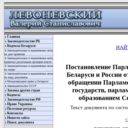
Главная
Законодательство РБ
Кодексы Беларуси
НАЙ
Законодательные и нормативные акты
по дате принятия
Законодательные и нормативные акты
принятые различными органами власти
Постановление Парл
Законодательные и нормативные акты
по темам
Беларуси и России о
Законодательные и нормативные акты
по виду документы
обращении Парламе
Международное право в Беларуси
Законодательство СССР
государств, парла
Законы других стран
Кодексы
образованием С
Законодательство РФ
Право Украины
Текст документа по состо
Полезные ресурсы
Контакты
Новости сайта
<
Поиск документа