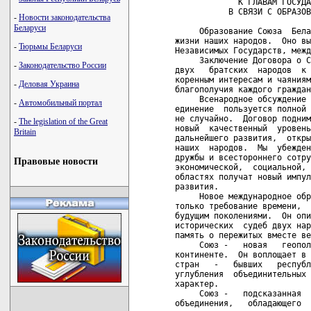
             К ГЛАВАМ ГОСУДА
           В СВЯЗИ С ОБРАЗОВ
-
Новости законодательства
Беларуси
     Образование Союза  Бела
жизни наших народов.  Оно вы
-
Тюрьмы Беларуси
Независимых Государств, межд
     Заключение Договора о С
-
Законодательство России
двух   братских  народов  к 
коренным интересам и чаяниям
-
Деловая Украина
благополучия каждого граждан
     Всенародное обсуждение 
-
Автомобильный портал
единение  пользуется полной 
не случайно.  Договор подним
-
The legislation of the Great
новый  качественный  уровень
Britain
дальнейшего развития,  откры
наших  народов.  Мы  убежден
дружбы и всестороннего сотру
Правовые новости
экономической,  социальной, 
областях получат новый импул
развития.

     Новое международное обр
только требование времени,  
будущим поколениями.  Он опи
исторических  судеб двух нар
память о пережитых вместе ве
     Союз -   новая   геопол
континенте.  Он воплощает в 
стран   -   бывших   республ
углубления  объединительных 
характер.

     Союз -   подсказанная  
объединения,   обладающего  