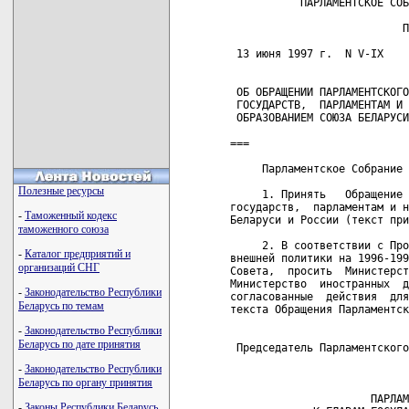
           ПАРЛАМЕНТСКОЕ СОБ
                           П
 13 июня 1997 г.  N V-IX    
 ОБ ОБРАЩЕНИИ ПАРЛАМЕНТСКОГО
 ГОСУДАРСТВ,  ПАРЛАМЕНТАМ И 
 ОБРАЗОВАНИЕМ СОЮЗА БЕЛАРУСИ
===

     Парламентское Собрание 
Полезные ресурсы
     1. Принять   Обращение 
государств,  парламентам и н
-
Таможенный кодекс
Беларуси и России (текст при
таможенного союза
     2. В соответствии с Про
-
Каталог предприятий и
внешней политики на 1996-199
организаций СНГ
Совета,  просить  Министерст
Министерство  иностранных  д
-
Законодательство Республики
согласованные  действия  для
Беларусь по темам
текста Обращения Парламентск
-
Законодательство Республики
Беларусь по дате принятия
 Председатель Парламентского
-
Законодательство Республики
Беларусь по органу принятия
                            
                      ПАРЛАМ
-
Законы Республики Беларусь