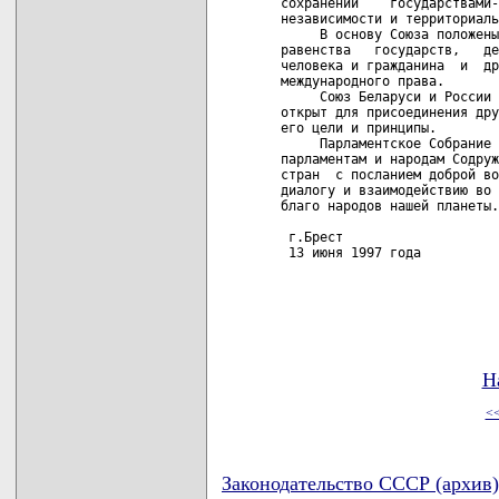
сохранении    государствами-
независимости и территориаль
     В основу Союза положены
равенства   государств,   де
человека и гражданина  и  др
международного права.

     Союз Беларуси и России 
открыт для присоединения дру
его цели и принципы.

     Парламентское Собрание 
парламентам и народам Содруж
стран  с посланием доброй во
диалогу и взаимодействию во 
благо народов нашей планеты.

 г.Брест

 13 июня 1997 года

Н
<
Законодательство СССР (архив)