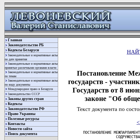
Главная
Законодательство РБ
Кодексы Беларуси
НАЙ
Законодательные и нормативные акты
по дате принятия
Законодательные и нормативные акты
принятые различными органами власти
Постановление Ме
Законодательные и нормативные акты
по темам
государств - участн
Законодательные и нормативные акты
по виду документы
Государств от 8 июн
Международное право в Беларуси
Законодательство СССР
законе "Об общ
Законы других стран
Кодексы
Текст документа по состо
Законодательство РФ
Право Украины
Полезные ресурсы
<
Контакты
Новости сайта
  ПОСТАНОВЛЕНИЕ МЕЖПАРЛАМЕНТСКОЙ АССАМБЛЕИ ГОСУДАРСТВ - УЧАСТНИКОВ
                 СОДРУЖЕСТВА НЕЗАВИСИМЫХ ГОСУДАРСТВ
                        8 июня 1997 г. № 9-9
                         г.Санкт-Петербург

О МОДЕЛЬНОМ ЗАКОНЕ "ОБ ОБЩЕСТВЕННЫХ ОБЪЕДИНЕНИЯХ"

     Межпарламентская Ассамблея постановляет:
     1. Принять  модельный  закон  "Об  общественных   объединениях"
(прилагается)  с  учетом  дополнений  Постоянной  комиссии  МПА   по
социальной  политике  и  правам  человека,  а также внесенных в ходе
обсуждения поправок.
     2. Направить    парламентам     государств     -     участников
Межпарламентской Ассамблеи указанный модельный закон и рекомендовать
его для использования в национальном законодательстве.

Председатель Совета Ассамблеи                             Е.С.СТРОЕВ

                                         Принят на девятом пленарном
                                         заседании Межпарламентской
                                         Ассамблеи государств -
                                         участников СНГ
                                         (постановление № 9-9
                                         от 8 июня 1997 года)

                          МОДЕЛЬНЫЙ ЗАКОН

                    Об общественных объединениях

                      ГЛАВА 1. ОБЩИЕ ПОЛОЖЕНИЯ

     Статья 1. Понятия общественного объединения

     Общественным объединением  является  добровольное формирование,
возникшее   в   результате   свободного   волеизъявления    граждан,
объединившихся на основе общности интересов.
     Настоящий Закон не  распространяется  на  политические  партии,
профессиональные  союзы,  а  также  на  организации,  основная  цель
которых  состоит  в  извлечении  прибыли  (дохода),  на  религиозные
образования,  органы  территориального  общественного самоуправления
(советы  и  комитеты  микрорайонов,  домовые,  уличные,  квартирные,
поселковые,   сельские   комитеты   и   иные),  органы  общественной
самодеятельности (народные дружины, товарищеские суды и другие).

     Статья 2. Законодательство об общественных объединениях

     Законодательство об  общественных   объединениях   состоит   из
конституции  государства,  настоящего  Закона,  определяющего основы
правового   положения    общественных    объединений,    и    других
законодательных актов государства.

           ГЛАВА 2. ОРГАНИЗАЦИЯ ОБЩЕСТВЕННЫХ ОБЪЕДИНЕНИЙ.
                    ПРЕКРАЩЕНИЕ ИХ ДЕЯТЕЛЬНОСТИ

     Статья 3. Принципы создания и деятельности общественных
               объединений

     Общественные объединения   создаются   и  действуют  на  основе
добровольности,  равноправия их членов (участников), самоуправления,
законности и гласности.

     Статья 4. Цели создания и деятельности общественных объединений

     Цели создания    и    деятельности   общественных   объединений
определяются   их   уставами   (положениями,    другими    основными
документами) и не могут противоречить законодательству.
     Общественные объединения  создаются   и   действуют   в   целях
содействия   реализации   и   защиты   гражданских,   экономических,
социальных,  культурных и иных  законных  прав  и  свобод;  развития
общественной  активности и самодеятельности граждан,  удовлетворения
их профессиональных и любительских  интересов  в  области  научного,
технического, художественного творчества; охраны здоровья населения,
привлечения  его  к  благотворительной  деятельности,  вовлечения  в
занятия   массовым   спортом   и  физической  культурой;  проведения
культурно-просветительной работы среди  населения;  охраны  природы,
памятников  истории  и культуры;  патриотического и гуманистического
воспитания;  расширения  международных  связей;  укрепления  мира  и
дружбы   между   народами;   осуществления   иной  деятельности,  не
запрещенной законодательством.
     Общественные объединения     могут     способствовать     своей
деятельностью органам  публичной  власти  в  реализации  общественно
значимых и общественно полезных целей и задач.
     В уставах общественных объединений не  могут  предусматриваться
цели, присущие органам, указанным в части второй статьи 1 настоящего
Закона.  Не  допускается  создание   и   деятельность   общественных
объединений,   имеющих   целью
Поиск документа