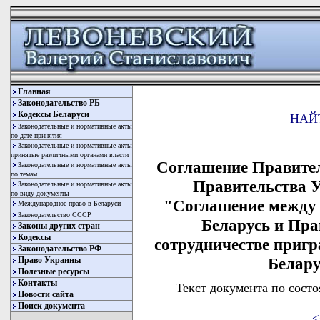
Главная
Законодательство РБ
Кодексы Беларуси
НАЙ
Законодательные и нормативные акты
по дате принятия
Законодательные и нормативные акты
принятые различными органами власти
Соглашение Правител
Законодательные и нормативные акты
по темам
Правительства У
Законодательные и нормативные акты
по виду документы
"Соглашение между 
Международное право в Беларуси
Законодательство СССР
Беларусь и Пр
Законы других стран
Кодексы
сотрудничестве приг
Законодательство РФ
Белару
Право Украины
Полезные ресурсы
Контакты
Текст документа по состо
Новости сайта
Поиск документа
<