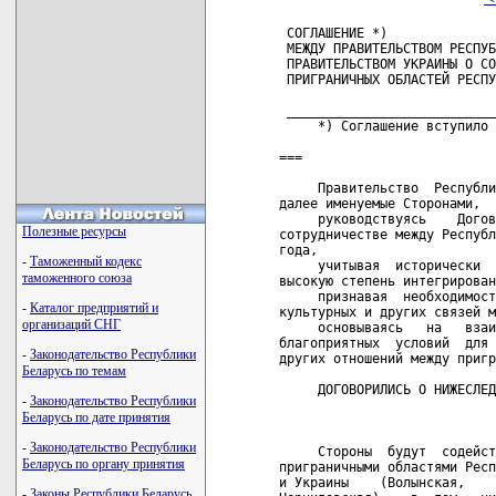
 СОГЛАШЕНИЕ *)

 МЕЖДУ ПРАВИТЕЛЬСТВОМ РЕСПУБ
 ПРАВИТЕЛЬСТВОМ УКРАИНЫ О СО
 ПРИГРАНИЧНЫХ ОБЛАСТЕЙ РЕСПУ
 ___________________________
     *) Соглашение вступило 
===

     Правительство  Республи
далее именуемые Сторонами,

     руководствуясь    Догов
Полезные ресурсы
сотрудничестве между Республ
года,

-
Таможенный кодекс
     учитывая  исторически  
таможенного союза
высокую степень интегрирован
     признавая  необходимост
-
Каталог предприятий и
культурных и других связей м
организаций СНГ
     основываясь   на   взаи
благоприятных  условий  для 
-
Законодательство Республики
других отношений между пригр
Беларусь по темам
     ДОГОВОРИЛИСЬ О НИЖЕСЛЕД
-
Законодательство Республики
Беларусь по дате принятия
                            
-
Законодательство Республики
     Стороны  будут  содейст
Беларусь по органу принятия
приграничными областями Респ
и Украины    (Волынская,    
-
Законы Республики Беларусь