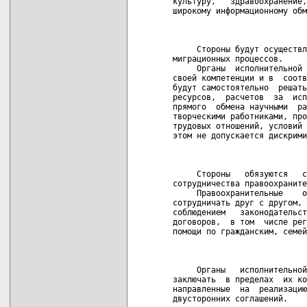
культуру,   здравоохранение,
широкому информационному обм
                            
     Стороны будут осуществл
миграционных процессов.

     Органы  исполнительной 
своей компетенции и в  соотв
будут самостоятельно  решать
ресурсов,  расчетов  за  исп
прямого  обмена научными  ра
творческими работниками, про
трудовых отношений, условий 
этом не допускается дискрими
                            
     Стороны   обязуются   с
сотрудничества правоохраните
     Правоохранительные    о
сотрудничать друг с другом, 
соблюдением   законодательст
договоров,  в том  числе рег
помощи по гражданским, семей
                            
     Органы   исполнительной
заключать  в пределах  их ко
направленные  на  реализацию
двусторонних соглашений.
