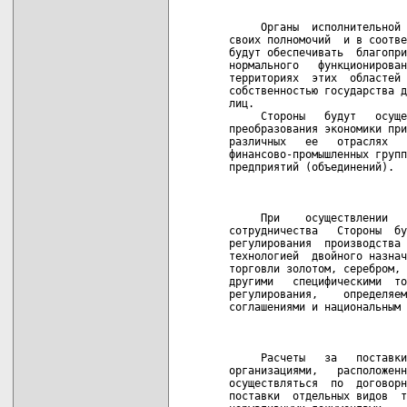
                            
     Органы  исполнительной 
своих полномочий  и в соотве
будут обеспечивать  благопри
нормального   функционирован
территориях  этих  областей 
собственностью государства д
лиц.

     Стороны   будут   осуще
преобразования экономики при
различных   ее   отраслях   
финансово-промышленных групп
предприятий (объединений).

                            
     При    осуществлении   
сотрудничества   Стороны  бу
регулирования  производства 
технологией  двойного назнач
торговли золотом, серебром, 
другими   специфическими  то
регулирования,    определяем
соглашениями и национальным 
                            
     Расчеты   за   поставки
организациями,   расположенн
осуществляться  по  договорн
поставки  отдельных видов  т