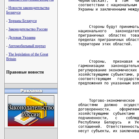
Черниговская),   в  том   чи
соответствии с национальным 
-
Новости законодательства
Украины и заключенными между
Беларуси
                            
-
Тюрьмы Беларуси
     Стороны будут принимать
-
Законодательство России
национального    законодател
приграничных  областях  това
-
Деловая Украина
пределах приграничных област
территории этих областей.

-
Автомобильный портал
                            
-
The legislation of the Great
Britain
     Стороны,   признавая  н
гармонизации   законодательн
регулирование экономических 
Правовые новости
хозяйствующими субъектами, р
соответствующим   государств
предложения по указанным воп
                            
     Торгово-экономическое  
областями   должно   осущест
договоренности,    оформляем
хозяйствующими  субъектами  
подчиненности,   с    соблюд
Республики  Беларусь   и  Ук
соглашений.  Ответственность
несут субъекты, их заключивш