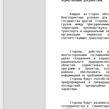
нормативными документами.

                            
     Каждая  из Сторон  обес
благоприятные  условия  для 
государства другой  Стороны,
грузов  между  приграничными
территории,  руководствуясь 
транспорта и национальным за
организации    перевозок   о
соответствующих транспортных
                            
     Стороны,   действуя   в
многосторонними  соглашениям
целях  сохранения  и  оздоро
рационального   природоиспол
областей,   содействовать  р
программ  и   проектов,  осо
районах,   обеспечивать   св
информацией по проблемам охр
     Стороны будут способств
предупреждения  и  ликвидаци
последствий   чрезвычайных  
характера.

                            
     Стороны будут развивать
сотрудничество в  гуманитарн