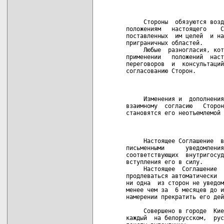
                            
     Стороны  обязуются возд
положениям   настоящего    С
поставленных  им целей  и на
приграничных областей.

     Любые  разногласия, кот
применении   положений  наст
переговоров  и  консультаций
согласованию Сторон.

                            
     Изменения и  дополнения
взаимному  согласию   Сторон
становятся его неотъемлемой 
                            
     Настоящее Соглашение  в
письменными      уведомления
соответствующих  внутригосуд
вступления его в силу.

     Настоящее  Соглашение  
продлеваться автоматически  
ни одна  из сторон не уведом
менее чем за  6 месяцев до и
намерении прекратить его дей
     Совершено в городе  Кие
каждый  на белорусском,  рус