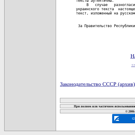
тексты аутентичны.

     В   случае   разногласи
украинского текста  настояще
текст, изложенный на русском
 За Правительство Республики
Н
<
Законодательство СССР (архив)
карта новых документов
При полном или частичном использовании 
© 2006