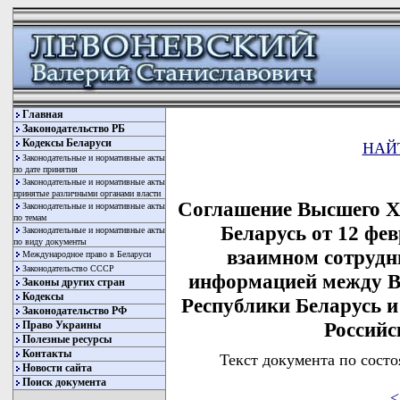
Главная
Законодательство РБ
Кодексы Беларуси
НАЙ
Законодательные и нормативные акты
по дате принятия
Законодательные и нормативные акты
принятые различными органами власти
Соглашение Высшего Х
Законодательные и нормативные акты
по темам
Беларусь от 12 фев
Законодательные и нормативные акты
по виду документы
взаимном сотрудн
Международное право в Беларуси
Законодательство СССР
информацией между 
Законы других стран
Кодексы
Республики Беларусь
Законодательство РФ
Российс
Право Украины
Полезные ресурсы
Контакты
Текст документа по состо
Новости сайта
Поиск документа
<