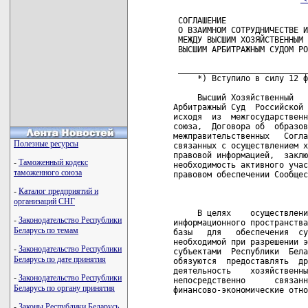
 СОГЛАШЕНИЕ

 О ВЗАИМНОМ СОТРУДНИЧЕСТВЕ И
 МЕЖДУ ВЫСШИМ ХОЗЯЙСТВЕННЫМ 
 ВЫСШИМ АРБИТРАЖНЫМ СУДОМ РО
 ___________________________
     *) Вступило в силу 12 ф
     Высший Хозяйственный   
Арбитражный Суд  Российской 
исходя  из  межгосударственн
союза,  Договора об  образов
межправительственных   Согла
Полезные ресурсы
связанных с осуществлением х
правовой информацией,  заклю
-
Таможенный кодекс
необходимость активного учас
таможенного союза
правовом обеспечении Сообщес
-
Каталог предприятий и
                            
организаций СНГ
     В целях    осуществлени
-
Законодательство Республики
информационного пространства
Беларусь по темам
базы   для   обеспечения  су
необходимой при разрешении э
-
Законодательство Республики
субъектами  Республики  Бела
Беларусь по дате принятия
обязуются  предоставлять  др
деятельность    хозяйственны
-
Законодательство Республики
непосредственно      связанн
Беларусь по органу принятия
финансово-экономические отно
-
Законы Республики Беларусь