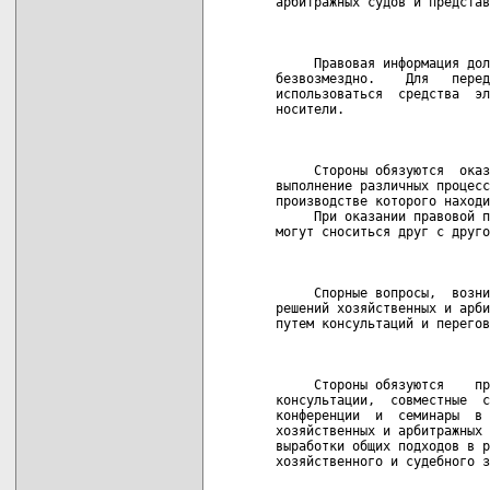
арбитражных судов и представ
                            
     Правовая информация дол
безвозмездно.    Для   перед
использоваться  средства  эл
носители.

                            
     Стороны обязуются  оказ
выполнение различных процесс
производстве которого находи
     При оказании правовой п
могут сноситься друг с друго
                            
     Спорные вопросы,  возни
решений хозяйственных и арби
путем консультаций и перегов
                            
     Стороны обязуются    пр
консультации,  совместные  с
конференции  и  семинары  в 
хозяйственных и арбитражных 
выработки общих подходов в р
хозяйственного и судебного з