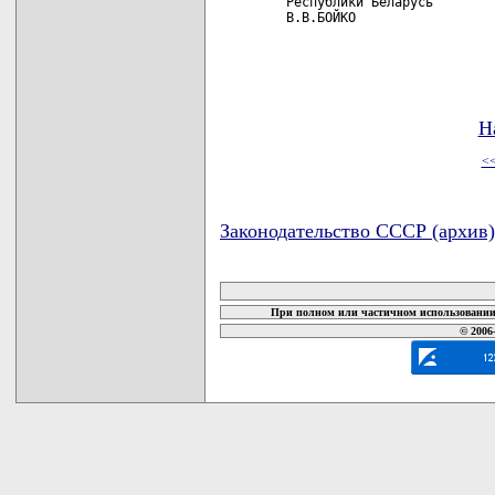
 Республики Беларусь        
 В.В.БОЙКО                  
Н
<
Законодательство СССР (архив)
карта новых документов
При полном или частичном использовании 
© 2006