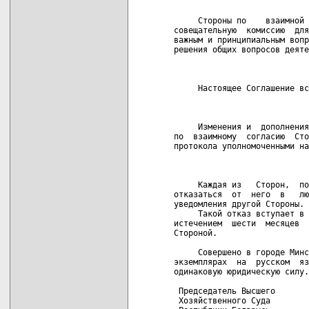
                            
     Стороны по    взаимной 
совещательную  комиссию  для
важным и принципиальным вопр
решения общих вопросов деяте
                            
     Настоящее Соглашение вс
                            
     Изменения и  дополнения
по  взаимному  согласию  Сто
протокола уполномоченными на
                            
     Каждая из   Сторон,  по
отказаться  от  него  в   лю
уведомления другой Стороны.

     Такой отказ вступает в 
истечением  шести  месяцев  
Стороной.

     Совершено в городе Минс
экземплярах  на  русском  яз
одинаковую юридическую силу.

 Председатель Высшего       
 Хозяйственного Суда        