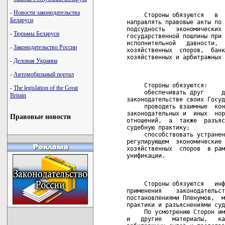
                            
-
Новости законодательства
     Стороны обязуются   в  
Беларуси
направлять правовые акты по 
подсудность   экономических 
-
Тюрьмы Беларуси
государственной пошлины при 
исполнительной   давности,  
-
Законодательство России
хозяйственных  споров,  банк
хозяйственных и арбитражных 
-
Деловая Украина
                            
-
Автомобильный портал
     Стороны обязуются:

-
The legislation of the Great
     обеспечивать друг     д
Britain
законодательстве своих Госуд
     проводить взаимные  кон
законодательных и  иных  нор
Правовые новости
отношений,  а  также  разъяс
судебную практику;

     способствовать устранен
регулирующем  экономические 
хозяйственных  споров  в рам
унификации.

                            
     Стороны обязуются   инф
применения    законодательст
постановлениями Пленумов,  м
практики и разъяснениями суд
     По усмотрению Сторон им
и   другие   материалы,   ка