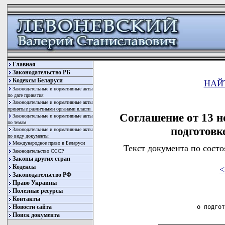
Главная
Законодательство РБ
Кодексы Беларуси
НАЙ
Законодательные и нормативные акты
по дате принятия
Законодательные и нормативные акты
принятые различными органами власти
Соглашение от 13 н
Законодательные и нормативные акты
по темам
подготовк
Законодательные и нормативные акты
по виду документы
Международное право в Беларуси
Текст документа по состо
Законодательство СССР
Законы других стран
Кодексы
<
Законодательство РФ
Право Украины
Полезные ресурсы
                            
Контакты
Новости сайта
                    о подгот
Поиск документа
         ___________________