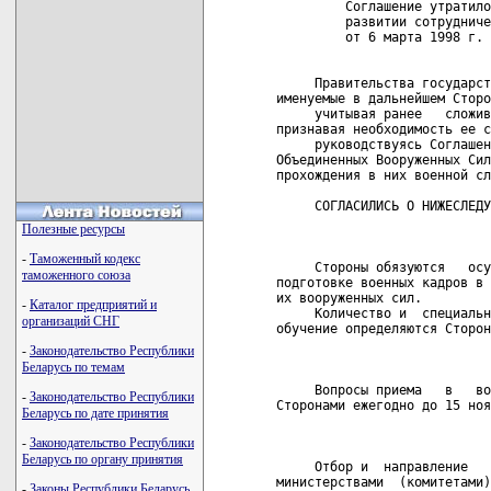
         Соглашение утратило
         развитии сотрудниче
         от 6 марта 1998 г. 
     Правительства государст
именуемые в дальнейшем Сторо
     учитывая ранее   сложив
признавая необходимость ее с
     руководствуясь Соглашен
Объединенных Вооруженных Сил
прохождения в них военной сл
     СОГЛАСИЛИСЬ О НИЖЕСЛЕДУ
Полезные ресурсы
                            
-
Таможенный кодекс
     Стороны обязуются   осу
таможенного союза
подготовке военных кадров в 
их вооруженных сил.

-
Каталог предприятий и
     Количество и  специальн
организаций СНГ
обучение определяются Сторон
-
Законодательство Республики
                            
Беларусь по темам
     Вопросы приема   в   во
-
Законодательство Республики
Сторонами ежегодно до 15 ноя
Беларусь по дате принятия
                            
-
Законодательство Республики
Беларусь по органу принятия
     Отбор и  направление   
министерствами  (комитетами)
-
Законы Республики Беларусь