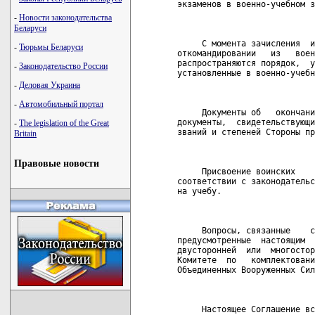
экзаменов в военно-учебном з
-
Новости законодательства
                            
Беларуси
     С момента зачисления  и
-
Тюрьмы Беларуси
откомандировании   из   воен
распространяются порядок,  у
-
Законодательство России
установленные в военно-учебн
-
Деловая Украина
                            
-
Автомобильный портал
     Документы об   окончани
документы,  свидетельствующи
-
The legislation of the Great
званий и степеней Стороны пр
Britain
                            
Правовые новости
     Присвоение воинских    
соответствии с законодательс
на учебу.

                            
     Вопросы, связанные    с
предусмотренные  настоящим  
двусторонней  или  многостор
Комитете  по   комплектовани
Объединенных Вооруженных Сил
                            
     Настоящее Соглашение вс