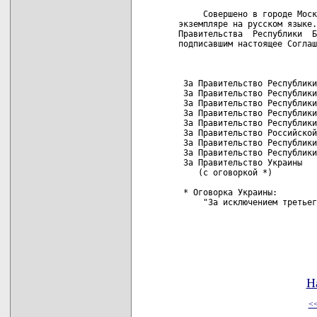
     Совершено в городе Моск
экземпляре на русском языке.
Правительства  Республики  Б
подписавшим настоящее Соглаш
 За Правительство Республики
 За Правительство Республики
 За Правительство Республики
 За Правительство Республики
 За Правительство Республики
 За Правительство Российской
 За Правительство Республики
 За Правительство Республики
 За Правительство Украины

    (с оговоркой *)         
 * Оговорка Украины:

     "За исключением третьег
Н
<