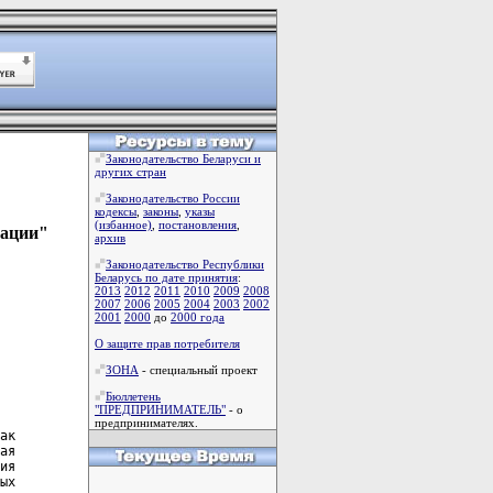
Законодательство Беларуси и
других стран
Законодательство России
кодексы
,
законы
,
указы
(избанное)
,
постановления
,
зации"
архив
Законодательство Республики
Беларусь по дате принятия
:
2013
2012
2011
2010
2009
2008
2007
2006
2005
2004
2003
2002
2001
2000
до
2000 года
О защите прав потребителя
ЗОНА
- специальный проект
Бюллетень
"ПРЕДПРИНИМАТЕЛЬ"
- о
предпринимателях.