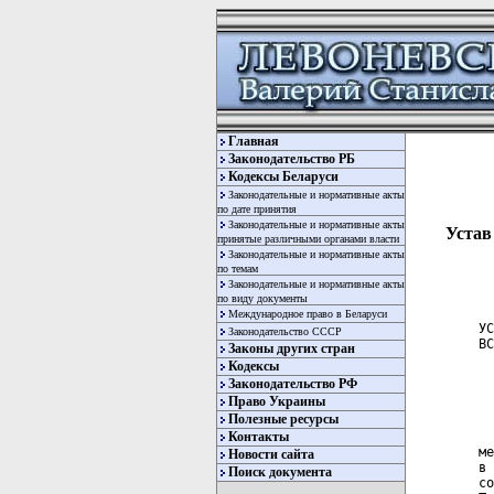
Главная
Законодательство РБ
Кодексы Беларуси
Законодательные и нормативные акты
по дате принятия
Законодательные и нормативные акты
Устав
принятые различными органами власти
Законодательные и нормативные акты
по темам
Законодательные и нормативные акты
по виду документы
Международное право в Беларуси
УСТАВ
ВСЕМИРНОЙ ТУРИСТСКОЙ ОРГАНИЗАЦИИ (ВТО)

                             УЧРЕЖДЕНИЕ

                              Статья 1

     Настоящим создается   Всемирная   Туристская   Организация  как
международная организация межправительственного характера (именуемая
в   дальнейшем   "Организация").  Всемирная  Туристская  Организация
создана  путем  преобразования  Международного   Союза   Официальных
Туристских Организаций (МСОТО).

                          МЕСТОПРЕБЫВАНИЕ

                              Статья 2

     Местопребывание штаб-квартиры     Организации    должно    быть
определено и может быть в любое время изменено решением  Генеральной
Ассамблеи.

                                ЦЕЛИ

                              Статья 3

     1. Основной  целью  Организации  является  содействие  развитию
туризма  для внесения вклада в экономическое развитие, международное
взаимопонимание,  мир,  процветание,  всеобщее уважение и соблюдение
прав  человека  и  основных свобод для всех людей без различия расы,
пола,  языка  и  религии.  Организация  предпримет   соответствующие
действия для достижения этих целей.
     2. Преследуя  эту  цель, Организация обратит особое внимание на
интересы развивающихся стран в области туризма.
     3. Для  того  чтобы  Организация  играла ведущую роль в области
туризма,    она    установит    и  будет  поддерживать   эффективное
сотрудничество    с    соответствующими   организациями  ООН  и   ее
специализированными  учреждениями.  Исходя  из  этого,   Организация
изыщет   возможность  установить  деловые  отношения  с   Программой
Развития  ООН,  а  также примет участие в ее деятельности в качестве
участвующего и исполнительного агентства.

                              ЧЛЕНСТВО

                              Статья 4

     Члены Организации разделяются на следующие категории:
     а) Действительные члены;
     b) Ассоциированные члены;
     с) Присоединившиеся члены.

                              Статья 5

     1. Статус  Действительного  члена Организации доступен для всех
суверенных государств.
     2. Государства,   чьи  национальные  туристские   администрации
являются    Действительными    членами  МСОТО  к  моменту   принятия
Чрезвычайной  Генеральной  Ассамблеей МСОТО настоящего Устава, имеют
право  стать  Действительными членами Организации (без голосования),
направив  официальное  заявление  о  том,  что  они  принимают Устав
Организации   и  выражают  согласие  принять  на  себя   обязанности
Действительных членов.
     3. Другие   государства  могут  стать  Действительными  членами
Организации,  если  их  кандидатуры   будут   одобрены   Генеральной
Ассамблеей   большинством  в  две  трети  голосов  присутствующих  и
голосующих Действительных членов при условии,  что  это  большинство
является большинством всех Действительных членов Организации.

                              Статья 6

     1. Статус  Ассоциированного  члена  Организации предоставляется
всем    территориям    или    группам   территорий,  не   являющимся
ответственными за осуществление своих внешних отношений.
     2. Территории    или    группы  территорий,  чьи   национальные
туристские  организации  являлись  Действительными  членами  МСОТО к
моменту    принятия    Чрезвычайной  Генеральной  Ассамблеей   МСОТО
настоящего  Устава,  имеют  право  стать  Ассоциированными   членами
Организации    (без  голосования)  при  условии,  что   Государства,
ответственные  за  осуществление  их  внешних отношений, утвердят их
членство  и  заявят  от  их  имени,  что  эти  территории или группы
территорий  принимают  Устав Организации и выражают согласие принять
на себя обязанности Ассоциированных членов.
     3. Территории    или    группы    территорий    могут     стать
Ассоциированными    членами    Организации,   если  их   кандидатуры
предварительно одобрены Государством-членом, несущим ответственность
за  их  внешние  отношения  и  которое  от  их имени заявит, что эти
территории  или  группы  территорий  принимают  Ус
Законодательство СССР
Законы других стран
Кодексы
Законодательство РФ
Право Украины
Полезные ресурсы
Контакты
Новости сайта
Поиск документа