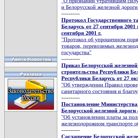
"О признании утратившим силу
и Белорусской железной дороги
----------
Протокол Государственного т
Беларусь от 27 сентября 2001 
сентября 2001 г.
"Протокол об упрощенном поря
товаров, перевозимых железно
государства"
----------
Приказ Белорусской железной
строительства Республики Бе
Республики Беларусь от 27 окт
"Об утверждении Правил прове
санитарного состояния и благо
----------
Постановление Министерства
Белорусской железной дороги 
"Об установлении платы за пол
железнодорожном транспорте о
----------
Соглашение Белорусской желез