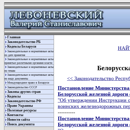
Главная
Законодательство РБ
Кодексы Беларуси
НАЙ
Законодательные и нормативные акты
по дате принятия
Законодательные и нормативные акты
принятые различными органами власти
Белорусск
Законодательные и нормативные акты
по темам
Законодательные и нормативные акты
<< Законодательство Респу
по виду документы
Международное право в Беларуси
Постановление Министерства
Законодательство СССР
Законы других стран
Белорусской железной дороги о
Кодексы
"Об утверждении Инструкции о
Законодательство РФ
воинских железнодорожных пер
Право Украины
Полезные ресурсы
----------
Контакты
Постановление Министерства
Новости сайта
Белорусской железной дороги о
Поиск документа