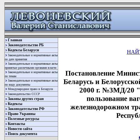
Главная
Законодательство РБ
Кодексы Беларуси
НАЙ
Законодательные и нормативные акты
по дате принятия
Законодательные и нормативные акты
принятые различными органами власти
Постановление Минис
Законодательные и нормативные акты
по темам
Беларусь и Белорусско
Законодательные и нормативные акты
по виду документы
2000 г. №3МД/20 
Международное право в Беларуси
Законодательство СССР
пользование ва
Законы других стран
Кодексы
железнодорожном тр
Законодательство РФ
Респуб
Право Украины
Полезные ресурсы
Контакты
Новости сайта
Поиск документа