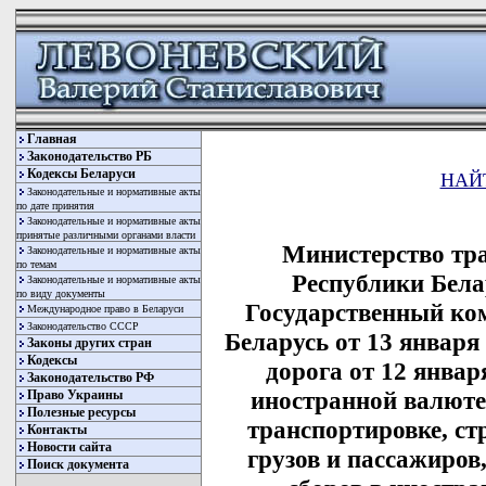
Главная
Законодательство РБ
Кодексы Беларуси
НАЙ
Законодательные и нормативные акты
по дате принятия
Законодательные и нормативные акты
принятые различными органами власти
Министерство тр
Законодательные и нормативные акты
по темам
Республики Белар
Законодательные и нормативные акты
по виду документы
Государственный ко
Международное право в Беларуси
Законодательство СССР
Беларусь от 13 января 
Законы других стран
Кодексы
дорога от 12 января
Законодательство РФ
иностранной валюте
Право Украины
Полезные ресурсы
транспортировке, с
Контакты
Новости сайта
грузов и пассажиров,
Поиск документа