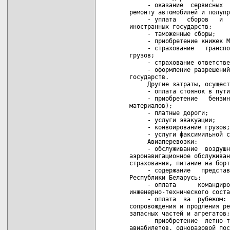
     - оказание  сервисных  
ремонту автомобилей и полупр
     - уплата   сборов   и  
иностранных государств;

     - таможенные сборы;

     - приобретение книжек М
     - страхование   транспо
грузов;

     - страхование ответстве
     - оформление разрешений
государств.

     Другие затраты, осущест
     - оплата стоянок в пути
     - приобретение   бензин
материалов);

     - платные дороги;

     - услуги эвакуации;

     - конвоирование грузов;

     - услуги факсимильной с
     Авиаперевозки:

     - обслуживание  воздушн
аэронавигационное обслуживан
страхования, питание на борт
     - содержание   представ
Республики Беларусь;

     - оплата      командиро
инженерно-технического соста
     - оплата  за  рубежом: 
сопровождения и продления ре
запасных частей и агрегатов;

     - приобретение  летно-т
авиабилетов, одноразовой пос