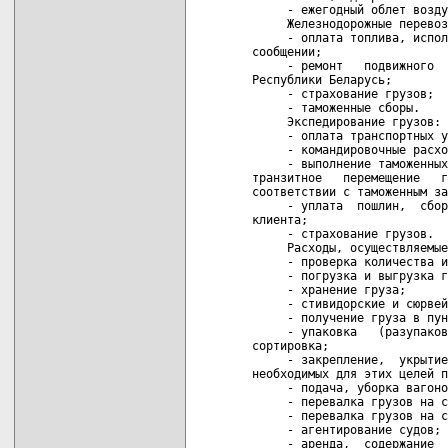
     - ежегодный облет возду
     Железнодорожные перевоз
     - оплата топлива, испол
сообщении;

     - ремонт   подвижного  
Республики Беларусь;

     - страхование грузов;

     - таможенные сборы.

     Экспедирование грузов:

     - оплата транспортных у
     - командировочные расхо
     - выполнение таможенных
транзитное   перемещение   г
соответствии с таможенным за
     - уплата  пошлин,  сбор
клиента;

     - страхование грузов.

     Расходы, осуществляемые
     - проверка количества и
     - погрузка и выгрузка г
     - хранение груза;

     - стивидорские и сюрвей
     - получение груза в пун
     - упаковка   (разупаков
сортировка;

     - закрепление,  укрытие
необходимых для этих целей п
     - подача, уборка вагоно
     - перевалка грузов на с
     - перевалка грузов на с
     - агентирование судов;

     - аренда,  содержание  