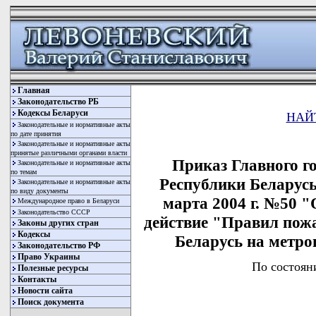
Главная
Законодательство РБ
Кодексы Беларуси
НАЙ
Законодательные и нормативные акты
по дате принятия
Законодательные и нормативные акты
принятые различными органами власти
Приказ Главного г
Законодательные и нормативные акты
по темам
Республики Беларусь
Законодательные и нормативные акты
по виду документы
марта 2004 г. №50 "
Международное право в Беларуси
Законодательство СССР
действие "Правил пож
Законы других стран
Кодексы
Беларусь на метро
Законодательство РФ
Право Украины
По состоян
Полезные ресурсы
Контакты
Новости сайта
Поиск документа