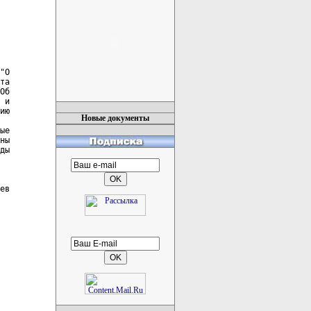
"О

та

Об

 и

ию

Новые документы
ые

ны

ды
