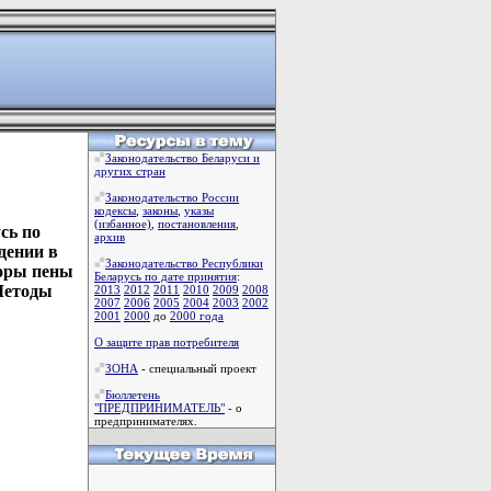
Законодательство Беларуси и
других стран
Законодательство России
кодексы
,
законы
,
указы
(избанное)
,
постановления
,
сь по
архив
дении в
Законодательство Республики
торы пены
Беларусь по дате принятия
:
Методы
2013
2012
2011
2010
2009
2008
2007
2006
2005
2004
2003
2002
2001
2000
до
2000 года
О защите прав потребителя
ЗОНА
- специальный проект
Бюллетень
"ПРЕДПРИНИМАТЕЛЬ"
- о
предпринимателях.