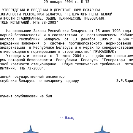
                     29 января 2004 г. № 15 

 УТВЕРЖДЕНИИ И ВВЕДЕНИИ В ДЕЙСТВИЕ НОРМ ПОЖАРНОЙ

ЗОПАСНОСТИ РЕСПУБЛИКИ БЕЛАРУСЬ "ГЕНЕРАТОРЫ ПЕНЫ НИЗКОЙ

АТНОСТИ СТАЦИОНАРНЫЕ. ОБЩИЕ ТЕХНИЧЕСКИЕ ТРЕБОВАНИЯ.

ТОДЫ ИСПЫТАНИЙ. НПБ 73-2003"

   На основании Закона Республики Беларусь от 15 июня 1993 года 
жарной безопасности" и в соответствии  с  постановлением  Кабине
нистров  Республики  Беларусь  от  13  декабря  1995 г.  № 684 "
верждении Положения  о  системе  противопожарного  нормирования 
андартизации  в Республике Беларусь и о мерах по совершенствован
отивопожарного нормирования в строительстве" ПРИКАЗЫВАЮ:

   Утвердить и  ввести  с  1  июля 2004 г.  в действие прилагаем
рмы пожарной безопасности  Республики  Беларусь  "Генераторы  пе
зкой кратности стационарные.  Общие технические требования. Мето
пытаний. НПБ 73-2003".

авный государственный инспектор

кумент опубликован не был

<< Назад