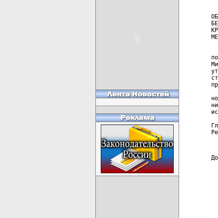
  
ОБ
БЕ
КР
МЕ
  
по
Ми
ут
ст
пр
  
но
ни
ис
Гл
До