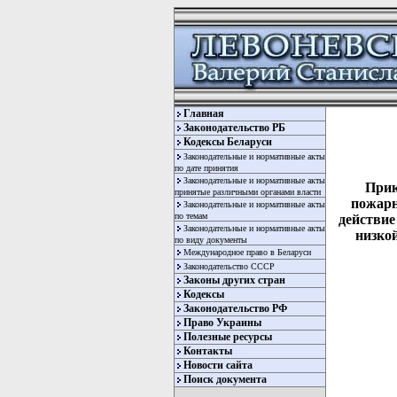
Главная
Законодательство РБ
Кодексы Беларуси
Законодательные и нормативные акты
по дате принятия
Законодательные и нормативные акты
Прик
принятые различными органами власти
пожарн
Законодательные и нормативные акты
по темам
действие
Законодательные и нормативные акты
низко
по виду документы
Международное право в Беларуси
Законодательство СССР
Законы других стран
Кодексы
Законодательство РФ
Право Украины
Полезные ресурсы
Контакты
Новости сайта
  
Поиск документа
  