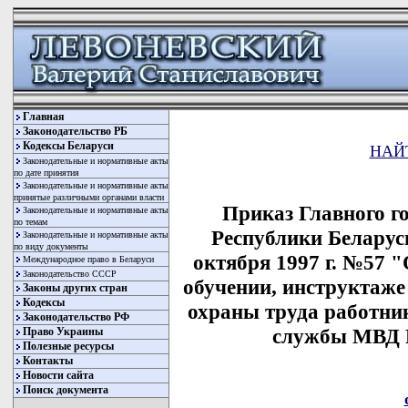
Главная
Законодательство РБ
Кодексы Беларуси
НАЙ
Законодательные и нормативные акты
по дате принятия
Законодательные и нормативные акты
принятые различными органами власти
Приказ Главного г
Законодательные и нормативные акты
по темам
Республики Беларус
Законодательные и нормативные акты
по виду документы
октября 1997 г. №57 
Международное право в Беларуси
Законодательство СССР
обучении, инструктаже
Законы других стран
Кодексы
охраны труда работни
Законодательство РФ
службы МВД Р
Право Украины
Полезные ресурсы
Контакты
Новости сайта
Поиск документа