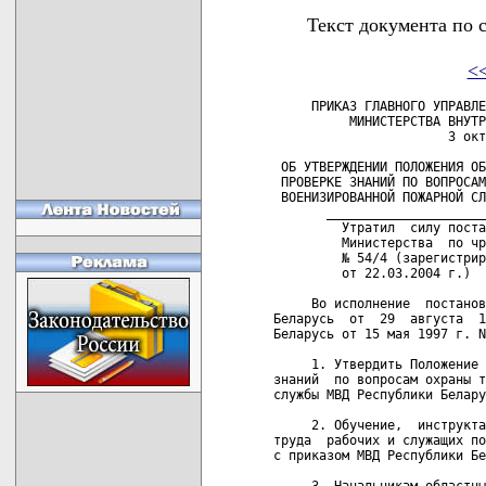
Текст документа по 
<
     ПРИКАЗ ГЛАВНОГО УПРАВЛЕНИЯ ВОЕНИЗИРОВАННОЙ ПОЖАРНОЙ СЛУЖБЫ
          МИНИСТЕРСТВА ВНУТРЕННИХ ДЕЛ РЕСПУБЛИКИ БЕЛАРУСЬ
                       3 октября 1997 г. N 57

 ОБ УТВЕРЖДЕНИИ ПОЛОЖЕНИЯ ОБ ОБУЧЕНИИ, ИНСТРУКТАЖЕ И
 ПРОВЕРКЕ ЗНАНИЙ ПО ВОПРОСАМ ОХРАНЫ ТРУДА РАБОТНИКОВ
 ВОЕНИЗИРОВАННОЙ ПОЖАРНОЙ СЛУЖБЫ МВД РЕСПУБЛИКИ БЕЛАРУСЬ
       _______________________________________________ _______ ___ _
         Утратил  силу постановлением Министерства внутренних дел  и
         Министерства  по чрезвычайным ситуациям от 11 марта 2004 г.
         № 54/4 (зарегистрировано в Национальном реестре - № 8/10710
         от 22.03.2004 г.)    

     Во исполнение  постановления  Министерства   Труда   Республики
Беларусь  от  29  августа  1996  г.  N  62  и приказа МВД Республики
Беларусь от 15 мая 1997 г. N 99 приказываю:

     1. Утвердить Положение  об  обучении,  инструктаже  и  проверке
знаний  по вопросам охраны труда работников военизированной пожарной
службы МВД Республики Беларусь (прилагается).

     2. Обучение,  инструктаж и проверку знаний по  вопросам  охраны
труда  рабочих и служащих подразделений ВПС проводить в соответствии
с приказом МВД Республики Беларусь от 15 мая 1997 г. N 99.

     3. Начальникам областных и Минского городского УВПС,  ВПТУ МВД,
ГСПТУ,   РНПЦ   ПБ,  РСО  ВПС,  РУТЦ  ГУВПС  организовать  обучение,
инструктаж и  проверку  знаний  по  вопросам  охраны  труда  личного
состава в соответствии с утвержденным Положением.
     Организацию исполнения настоящего приказа возложить  на  УПТ  и
АСР ГУВПС МВД Республики Беларусь.

 Начальник Главного управления
 генерал-майор внутренней службы                         В.П.АСТАПОВ

 СОГЛАСОВАНО                                     УТВЕРЖДЕНО
 Заместитель Министра труда                      Приказ ГУВПС МВД
 Республики Беларусь                             Республики Беларусь
 Д.И.Марач                                       03.09.1997 N 57
 30.09.1997

                             ПОЛОЖЕНИЕ
           ОБ ОБУЧЕНИИ, ИНСТРУКТАЖЕ И ПРОВЕРКЕ ЗНАНИЙ ПО
          ВОПРОСАМ ОХРАНЫ ТРУДА РАБОТНИКОВ ВОЕНИЗИРОВАННОЙ
           ПОЖАРНОЙ СЛУЖБЫ (ВПС) МВД РЕСПУБЛИКИ БЕЛАРУСЬ

                       ТЕРМИНЫ И ОПРЕДЕЛЕНИЯ

     Охрана труда   -   система   законодательных   актов,  а  также
предусмотренных   и    регламентирующих,    социально-экономических,
организационных, санитарно-гигиенических  и лечебно-профилактических
мероприятий,  средств  и  методов,   направленных   на   обеспечение
безопасных условий труда.
     Безопасность  труда  -  состояние  условий  труда,  при котором
исключено воздействие опасных и вредных производственных факторов.
     Условия  труда  - совокупность факторов производственной среды,
оказывающих  влияние  на  здоровье  и  работоспособность  человека в
процессе труда.
     Вредный  производственный  фактор  -  производственный  фактор,
воздействие которого на работающего в определенных условиях приводит
к заболеванию или снижению работоспособности.
     Опасный  производственный  фактор  -  производственный  фактор,
влияние  которого  на работающего в определенных условиях приводит к
травме или другому внезапному резкому ухудшению здоровья.
     Рабочее  место  -  место  постоянного или временного пребывания
работающих в процессе трудовой деятельности.
     Нормативный  (нормативный  правовой) акт по охране труда - акт,
устанавливающий   комплекс   правовых,   организационно-технических,
санитарно-гигиенических и    лечебно-профилактических    требований,
направленных на  обеспечение  безопасности,  сохранение  здоровья  и
работоспособности   работников   в   процессе   труда,  утвержденный
компетентным органом.
     Нормативный документ - документ, устанавливающий правила, общие
принципы   или   характеристики,   касающиеся   определенных   видов
деятельности   или   их   результатов  и  доступный  широкому  кругу
потребителей.

                         1. Общие положения

     1.1. Настоящее   Положение   разработано   в   соответствии   с
постановлением  Министерства труда Республики Беларусь от 29 августа
1996 г.  N 62 и устанавливает единый порядок обучения, инструктажа и
проверки  знаний по охране труда работников военизированной пожарной
службы (ВПС) МВД Республики Беларусь.

     1.2. Перечень  работ  с  повышенной   опасностью,   выполняемые
работниками ВПС, определен утвержденным Перечнем (приложение 1).

     1.3. Обучение,  инструктаж и проверка знаний по вопросам охраны
труд