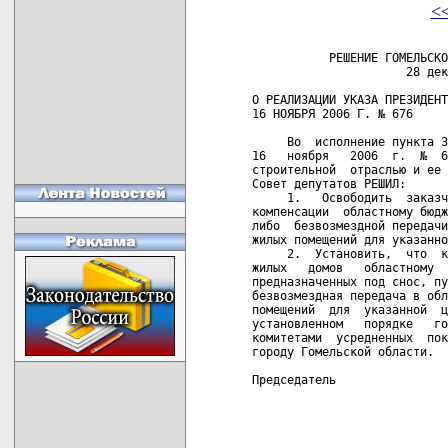
<
           РЕШЕНИЕ ГОМЕЛЬСКО
                      28 дек
О РЕАЛИЗАЦИИ УКАЗА ПРЕЗИДЕНТ
16 НОЯБРЯ 2006 Г. № 676

     Во  исполнение пункта 3
16   ноября   2006  г.  №  6
строительной  отраслью и ее 
Совет депутатов РЕШИЛ:

     1.   Освободить  заказч
компенсации  областному бюдж
либо  безвозмездной передачи
жилых помещений для указанно
     2.  Установить,  что  к
жилых   домов   областному  
предназначенных под снос, пу
безвозмездная передача в обл
помещений  для  указанной  ц
установленном   порядке   го
комитетами  усредненных  пок
городу Гомельской области.

Председатель                