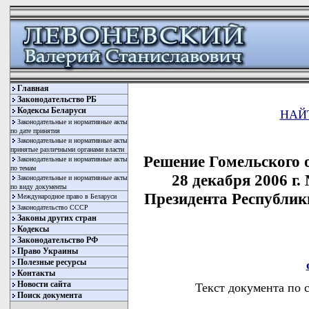
Главная
Законодательство РБ
Кодексы Беларуси
НАЙ
Законодательные и нормативные акты
по дате принятия
Законодательные и нормативные акты
принятые различными органами власти
Решение Гомельского о
Законодательные и нормативные акты
по темам
28 декабря 2006 г
Законодательные и нормативные акты
по виду документы
Президента Республики
Международное право в Беларуси
Законодательство СССР
Законы других стран
Кодексы
Законодательство РФ
Право Украины
Полезные ресурсы
Контакты
Новости сайта
Текст документа по 
Поиск документа