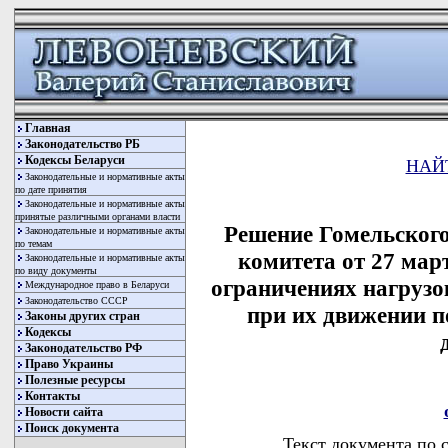
Главная
Законодательство РБ
Кодексы Беларуси
НАЙ
Законодательные и нормативные акты
по дате принятия
Законодательные и нормативные акты
принятые различными органами власти
Решение Гомельского
Законодательные и нормативные акты
по темам
комитета от 27 мар
Законодательные и нормативные акты
по виду документы
ограничениях нагрузо
Международное право в Беларуси
Законодательство СССР
при их движении 
Законы других стран
Кодексы
Законодательство РФ
Право Украины
Полезные ресурсы
Контакты
Новости сайта
Поиск документа
Текст документа по 