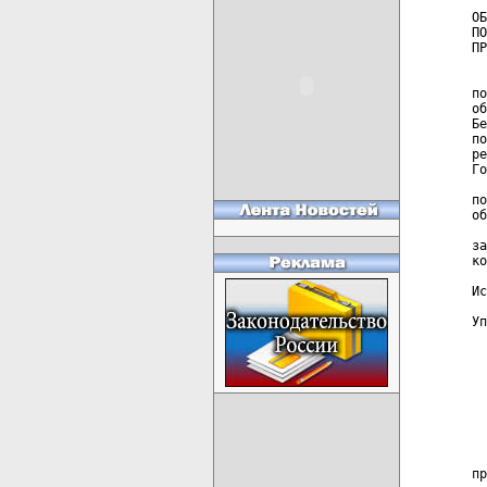
ОБ
ПО
ПР
  
по
об
Бе
по
ре
Го
  
по
об
  
за
ко
Ис
Уп
  
  
  
  
  
  
  
пр