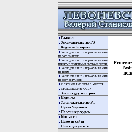
Главная
Законодательство РБ
Кодексы Беларуси
Законодательные и нормативные акты
по дате принятия
Законодательные и нормативные акты
Решение 
принятые различными органами власти
№46
Законодательные и нормативные акты
по темам
под
Законодательные и нормативные акты
по виду документы
Международное право в Беларуси
Законодательство СССР
Законы других стран
Кодексы
Законодательство РФ
Право Украины
Полезные ресурсы
Контакты
Новости сайта
  
Поиск документа
  