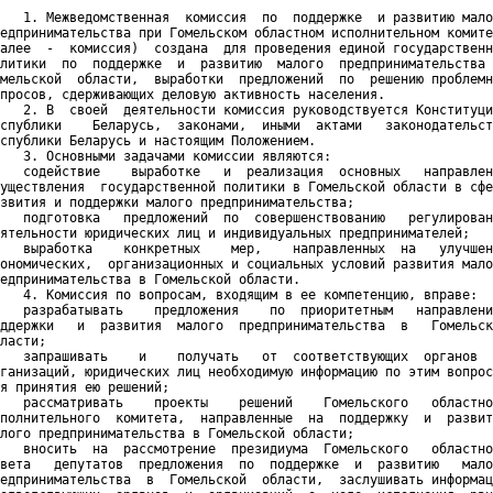
   1. Межведомственная  комиссия  по  поддержке  и развитию мало
едпринимательства при Гомельском областном исполнительном комите
алее  -  комиссия)  создана  для проведения единой государственн
литики  по  поддержке  и  развитию  малого  предпринимательства 
мельской  области,  выработки  предложений  по  решению проблемн
просов, сдерживающих деловую активность населения.

   2. В  своей  деятельности комиссия руководствуется Конституци
спублики    Беларусь,  законами,  иными  актами   законодательст
спублики Беларусь и настоящим Положением.

   3. Основными задачами комиссии являются:

   содействие    выработке   и  реализация  основных   направлен
уществления  государственной политики в Гомельской области в сфе
звития и поддержки малого предпринимательства;

   подготовка   предложений  по  совершенствованию   регулирован
ятельности юридических лиц и индивидуальных предпринимателей;

   выработка    конкретных    мер,    направленных  на   улучшен
ономических,  организационных и социальных условий развития мало
едпринимательства в Гомельской области.

   4. Комиссия по вопросам, входящим в ее компетенцию, вправе:

   разрабатывать    предложения    по  приоритетным   направлени
ддержки   и  развития  малого  предпринимательства  в   Гомельск
ласти;

   запрашивать    и    получать   от  соответствующих  органов  
ганизаций, юридических лиц необходимую информацию по этим вопрос
я принятия ею решений;

   рассматривать    проекты    решений    Гомельского   областно
полнительного  комитета,  направленные  на  поддержку  и  развит
лого предпринимательства в Гомельской области;

   вносить  на  рассмотрение  президиума  Гомельского   областно
вета   депутатов  предложения  по  поддержке  и  развитию   мало
едпринимательства  в  Гомельской  области,  заслушивать информац