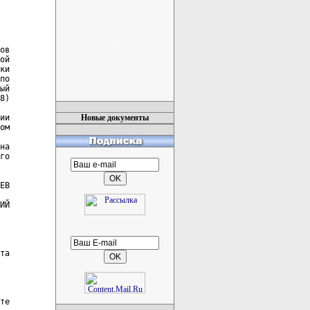
ов

ой

ки

по

ый

8)

ии

Новые документы
ом

на

го

ЕВ

ИЙ

та

те
