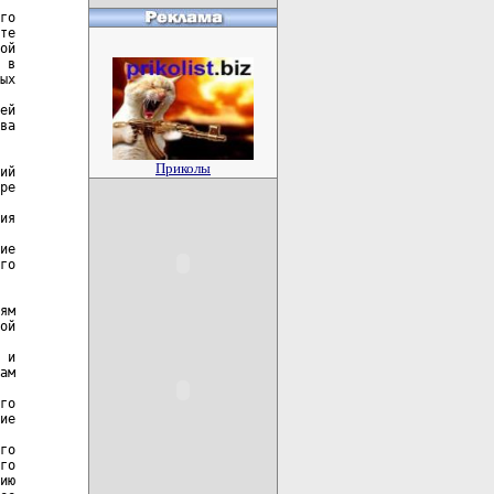
го

те

ой

 в

ых

ей

ва

Приколы
ий

ре

ия

ие

го

ям

ой

 и

ам

го

ие

го

го

ию
