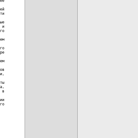
ее

ей

ти

ые

 и

го

ем

го

ре

ем

ов

и,

ты

а,

 в

ии

го
