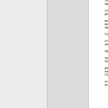
со
пр
  
го
дл
  
во
ин
пр
  
Го
  
от
не
  
пр
  
ко
по
  
ре
на
Го
  
ос
ис