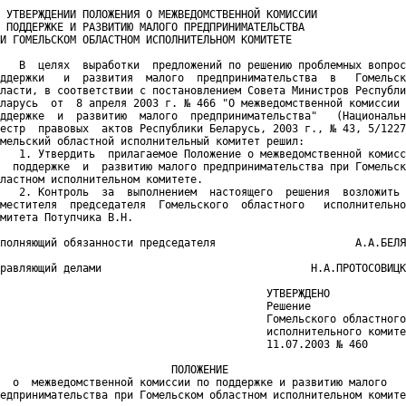
 УТВЕРЖДЕНИИ ПОЛОЖЕНИЯ О МЕЖВЕДОМСТВЕННОЙ КОМИССИИ

 ПОДДЕРЖКЕ И РАЗВИТИЮ МАЛОГО ПРЕДПРИНИМАТЕЛЬСТВА

И ГОМЕЛЬСКОМ ОБЛАСТНОМ ИСПОЛНИТЕЛЬНОМ КОМИТЕТЕ

   В  целях  выработки  предложений по решению проблемных вопрос
ддержки   и  развития  малого  предпринимательства  в   Гомельск
ласти, в соответствии с постановлением Совета Министров Республи
ларусь  от  8 апреля 2003 г. № 466 "О межведомственной комиссии 
ддержке  и  развитию  малого  предпринимательства"   (Национальн
естр  правовых  актов Республики Беларусь, 2003 г., № 43, 5/1227
мельский областной исполнительный комитет решил:

   1. Утвердить  прилагаемое Положение о межведомственной комисс
  поддержке  и  развитию малого предпринимательства при Гомельск
ластном исполнительном комитете.

   2. Контроль  за  выполнением  настоящего  решения  возложить 
местителя  председателя  Гомельского  областного   исполнительно
митета Потупчика В.Н.

полняющий обязанности председателя                      А.А.БЕЛЯ
равляющий делами                                 Н.А.ПРОТОСОВИЦК
                                          УТВЕРЖДЕНО

                                          Решение

                                          Гомельского областного

                                          исполнительного комите
                                          11.07.2003 № 460

                           ПОЛОЖЕНИЕ

  о  межведомственной комиссии по поддержке и развитию малого

едпринимательства при Гомельском областном исполнительном комите