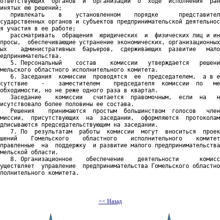
ответствующих  органов  и  организаций  о  ходе  исполнения  ран
инятых ею решений;

   привлекать    в    установленном    порядке      представител
сударственных органов и субъектов предпринимательской деятельнос
я участия в ее работе;

   рассматривать  обращения  юридических  и  физических лиц и ин
просы,  обеспечивающие устранение экономических, организационных
ых    административных  барьеров,  сдерживающих  развитие   мало
едпринимательства.

   5. Персональный    состав    комиссии   утверждается   решени
мельского областного исполнительного комитета.

   6. Заседания  комиссии  проводятся  ее  председателем,  а в е
сутствие    -    заместителем    председателя  комиссии  по   ме
обходимости, но не реже одного раза в квартал.

   Заседание    комиссии   считается  правомочным,  если  на   н
исутствовало более половины ее состава.

   Решения    принимаются  простым  большинством  голосов   член
миссии,  присутствующих  на  заседании,  оформляются  протоколам
дписываются председательствующим на заседании.

   7. По  результатам  работы  комиссии  могут  вноситься  проек
шений    Гомельского    областного    исполнительного    комитет
правленные  на  поддержку  и развитие малого предпринимательства
мельской области.

   8. Организационное    обеспечение    деятельности      комисс
уществляет  управление  предпринимательства Гомельского областно
полнительного комитета.

<< Назад