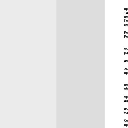
  
пр
(д
по
Го
во
  
Ре
Ре
  
  
ос
ра
  
де
  
эк
пр
  
  
по
об
  
ор
дл
  
ис
ма
  
Со
пр