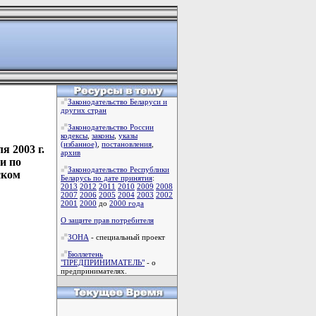
Законодательство Беларуси и
других стран
Законодательство России
кодексы
,
законы
,
указы
(избанное)
,
постановления
,
я 2003 г.
архив
и по
Законодательство Республики
ском
Беларусь по дате принятия
:
2013
2012
2011
2010
2009
2008
2007
2006
2005
2004
2003
2002
2001
2000
до
2000 года
О защите прав потребителя
ЗОНА
- специальный проект
Бюллетень
"ПРЕДПРИНИМАТЕЛЬ"
- о
предпринимателях.