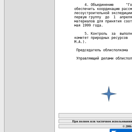
     4. Объединению      "Го
обеспечить координацию рассм
лесоустроительной экспедиции
первую группу  до  1  апреля
материалов для принятия соот
мая 1999 года.

     5. Контроль  за  выполн
комитет природных ресурсов  
М.А.).

 Председатель облисполкома  
 Управляющий делами облиспол
карта новых документов
При полном или частичном использовании 
© 2006