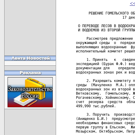
<
      РЕШЕНИЕ ГОМЕЛЬСКОГО ОБ
                      17 дек
 О ПЕРЕВОДЕ ЛЕСОВ В ВОДООХРА
 И ВОДОЕМОВ ИЗ ВТОРОЙ ГРУППЫ
     Рассмотрев предложение 
окружающей среды  о  порядке
выполняющих водоохранные  фу
исполнительный комитет решил
     1. Принять   к   сведен
экспедицией (Бурак Ф.Ф.) вед
документации для    определе
водоохранных зонах рек и вод
     2. Разрешить комитету п
среды  (Мачуленко  М.А.) опл
водоохранных зон из второй в
Ветковскому,  Гомельскому, Ж
Рогачевскому, Хойникскому, С
счет  резерва  средств  обла
499,990 тыс.рублей.

     3. Поручить  производст
(Анищенко Б.И.)  предусмотре
необходимых финансовых средс
первую группу в Ельском,  Жи
Мозырском, Октябрьском, Петр