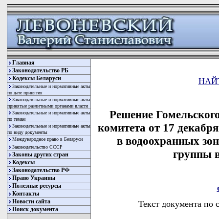
Главная
Законодательство РБ
Кодексы Беларуси
НАЙ
Законодательные и нормативные акты
по дате принятия
Законодательные и нормативные акты
принятые различными органами власти
Решение Гомельского
Законодательные и нормативные акты
по темам
комитета от 17 декабря
Законодательные и нормативные акты
по виду документы
в водоохранных зон
Международное право в Беларуси
Законодательство СССР
группы 
Законы других стран
Кодексы
Законодательство РФ
Право Украины
Полезные ресурсы
Контакты
Новости сайта
Текст документа по 
Поиск документа