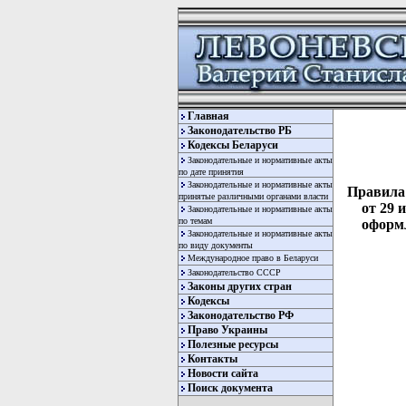
Главная
Законодательство РБ
Кодексы Беларуси
Законодательные и нормативные акты
по дате принятия
Законодательные и нормативные акты
Правила
принятые различными органами власти
от 29 
Законодательные и нормативные акты
по темам
оформл
Законодательные и нормативные акты
по виду документы
Международное право в Беларуси
Законодательство СССР
Законы других стран
Кодексы
Законодательство РФ
Право Украины
Полезные ресурсы
Контакты
                                   УТВЕРЖДАЮ
                                   Начальник Государственной
                                   инспекции Республики Беларусь
                                   по ценным бумагам
                                                 В.К.Криштаносов
                                   29 июля  1993 г.


 ВРЕМЕННЫЕ ЕДИНЫЕ СТАНДАРТНЫЕ ПРАВИЛА ЗАКЛЮЧЕНИЯ
 И  ОФОРМЛЕНИЯ  ОПЕРАЦИЙ  С  ЦЕННЫМИ   БУМАГАМИ,
 ВЕДЕНИЯ УЧЕТ
Новости сайта
Поиск документа