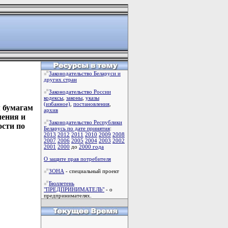
Законодательство Беларуси и
других стран
Законодательство России
кодексы
,
законы
,
указы
(избанное)
,
постановления
,
 бумагам
архив
чения и
Законодательство Республики
ости по
Беларусь по дате принятия
:
2013
2012
2011
2010
2009
2008
2007
2006
2005
2004
2003
2002
2001
2000
до
2000 года
О защите прав потребителя
ЗОНА
- специальный проект
Бюллетень
"ПРЕДПРИНИМАТЕЛЬ"
- о
предпринимателях.