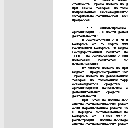
     1.2.  от  уплаты  налог
стоимость (кроме налога на д
при  ввозе  товаров  на тамо
направлением  высвободившихс
материально-технической  баз
процессов:

     1.2.2.   финансируемые 
организации  - в части допол
деятельности".

     В соответствии с п.20 п
Беларусь  от  25  марта 1999
Республики Беларусь "О бюдже
Государственный  комитет  по
(ГКНТ) по согласованию с Мин
налоговым    комитетом    ус
использования.

     От уплаты налога на при
бюджет,  предусмотренных зак
(кроме налога на добавленную
товаров  на  таможенную терр
освобождаются   средства,   
организациями  независимо  о
дополнительных   средств,   
деятельности.

     При  этом по научно-исс
опытно-технологическим работ
если перечисленные работы за
в  порядке, установленном по
Беларусь  от  13 мая 1997 г.
регистрации   научно-исследо
опытно-технологических работ