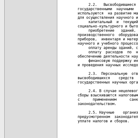
     2.2.   Высвободившиеся 
государственными  научными  
используются  на развитие ма
для осуществления научного и
     капитальный  и  текущий
социально-культурного и быто
     приобретение   зданий, 
производственного  оборудова
приборов,  инвентаря и матер
научного и учебного процессо
     оплату аренды зданий, с
     оплату  расходов  по  н
обеспечению деятельности нау
     финансовую поддержку ин
и проведения научных исследо
     2.3.  Персональную  отв
высвободившихся    средств  
государственных научных орга
     2.4. В случае нецелевог
сборы взыскиваются налоговым
с      применением      санк
законодательством.

     2.5. Научные    организ
предусмотренном  законодател
уплате налогов и сборов.  
