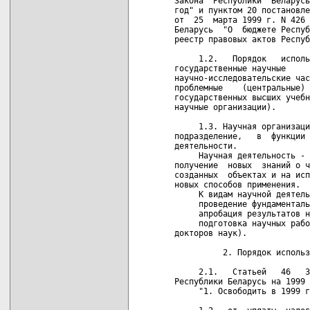
Закона  Республики  Беларусь
год" и пунктом 20 постановле
от  25  марта 1999 г. N 426 
Беларусь  "О  бюджете Респуб
реестр правовых актов Респуб
     1.2.   Порядок   исполь
государственные научные     
научно-исследовательские час
проблемные    (центральные) 
государственных высших учебн
научные организации).

     1.3. Научная организаци
подразделение,   в  функции 
деятельности.

     Научная деятельность - 
получение  новых  знаний о ч
созданных  объектах и на исп
новых способов применения.

     К видам научной деятель
     проведение фундаменталь
     апробация результатов н
     подготовка научных рабо
докторов наук).

          2. Порядок использ
     2.1.   Статьей   46   З
Республики Беларусь на 1999 
     "1. Освободить в 1999 г