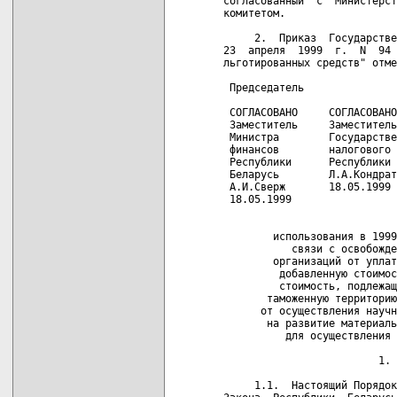
согласованный  с  Министерст
комитетом.

     2.  Приказ  Государстве
23  апреля  1999  г.  N  94 
льготированных средств" отме
 Председатель               
 СОГЛАСОВАНО     СОГЛАСОВАНО
 Заместитель     Заместитель
 Министра        Государстве
 финансов        налогового 
 Республики      Республики 
 Беларусь        Л.А.Кондрат
 А.И.Сверж       18.05.1999 
 18.05.1999                 
                            
        использования в 1999
           связи с освобожде
        организаций от уплат
         добавленную стоимос
         стоимость, подлежащ
       таможенную территорию
      от осуществления научн
       на развитие материаль
          для осуществления 
                         1. 
     1.1.  Настоящий Порядок