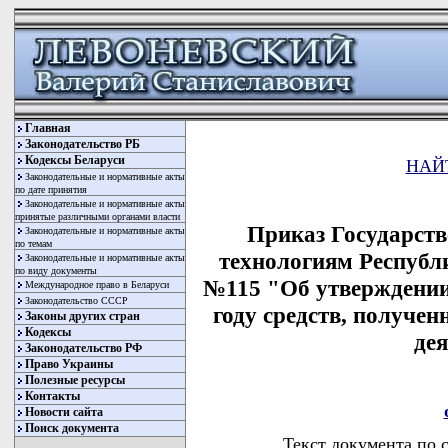
Главная
Законодательство РБ
Кодексы Беларуси
НАЙ
Законодательные и нормативные акты
по дате принятия
Законодательные и нормативные акты
принятые различными органами власти
Приказ Государств
Законодательные и нормативные акты
по темам
технологиям Республи
Законодательные и нормативные акты
по виду документы
№115 "Об утверждении
Международное право в Беларуси
Законодательство СССР
году средств, получе
Законы других стран
Кодексы
де
Законодательство РФ
Право Украины
Полезные ресурсы
Контакты
Новости сайта
Поиск документа
Текст документа по 