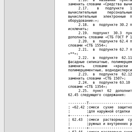
заменить словами «Средства вычи
     2.17.    в   подпункте   1
вычислительные     персональные
вычислительные   электронные  п
оборудование:»;

     2.18.  в  подпункте 30.2 п
исключить;

     2.19.  подпункт  30.3  пун
дополнить словами «СТБ ГОСТ Р 1
     2.20.  в  подпункте 62.4 п
словами «СТБ 1554»;

     2.21.  в  подпункте 62.7 п
«**»;

     2.22.  в  подпункте  62.11
фасадные силикатные, полимерцем
заменить    словами   «краски  
полимерцементные, воднодисперси
     2.23.  в  подпункте  62.12
заменить словами «СТБ 1507»;

     2.24.  в  подпункте 63.10 
словами «СТБ 1354»;

     2.25.  пункт  62  дополнит
62.45 следующего содержания:

---------T---------------------
¦ «62.42 ¦смеси  сухие  защитно
¦        ¦для наружной отделки 
+--------+---------------------
¦ 62.43  ¦смеси  растворные  су
¦        ¦ружных и внутренних р
+--------+---------------------
¦ 62.44  ¦смеси растворные сухи