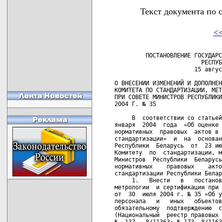
Текст документа по 
<
         ПОСТАНОВЛЕНИЕ ГОСУДАРС
                         РЕСПУБ
                       15 авгус
О ВНЕСЕНИИ ИЗМЕНЕНИЙ И ДОПОЛНЕН
КОМИТЕТА ПО СТАНДАРТИЗАЦИИ, МЕТ
ПРИ СОВЕТЕ МИНИСТРОВ РЕСПУБЛИКИ
2004 Г. № 35

     В  соответствии со статьей
января  2004  года  «Об оценке 
нормативных  правовых  актов в 
стандартизации»  и  на  основан
Республики  Беларусь  от  23 ию
Комитету  по  стандартизации, м
Министров  Республики  Беларусь
нормативных    правовых    акто
стандартизации Республики Белар
     1.   Внести   в   постанов
метрологии  и сертификации при 
от  30  июля 2004 г. № 35 «Об у
персонала   и   иных   объектов
обязательному  подтверждению  с
(Национальный  реестр правовых 
№  137,  8/11363; № 173, 8/1163