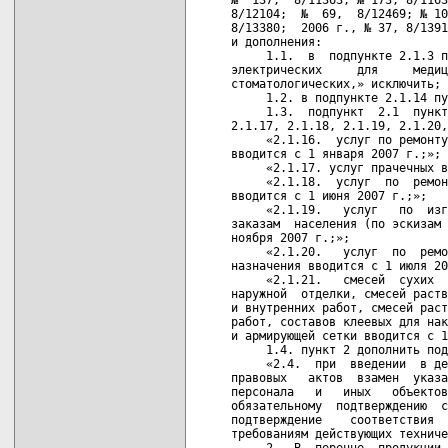
8/12104;  №  69,  8/12469; № 10
8/13380;  2006 г., № 37, 8/1391
и дополнения:

     1.1.  в  подпункте 2.1.3 п
электрических     для     медиц
стоматологических,» исключить;

     1.2. в подпункте 2.1.14 пу
     1.3.  подпункт  2.1  пункт
2.1.17, 2.1.18, 2.1.19, 2.1.20,
     «2.1.16.  услуг по ремонту
вводится с 1 января 2007 г.;»;

     «2.1.17. услуг прачечных в
     «2.1.18.  услуг  по  ремон
вводится с 1 июня 2007 г.;»;

     «2.1.19.   услуг   по  изг
заказам  населения (по эскизам 
ноября 2007 г.;»;

     «2.1.20.   услуг  по  ремо
назначения вводится с 1 июля 20
     «2.1.21.   смесей  сухих  
наружной  отделки, смесей раств
и внутренних работ, смесей раст
работ, составов клеевых для нак
и армирующей сетки вводится с 1
     1.4. пункт 2 дополнить под
     «2.4.  при  введении  в де
правовых   актов  взамен  указа
персонала   и   иных   объектов
обязательному  подтверждению  с
подтверждение    соответствия  
требованиям действующих техниче
     2.  В  перечне  продукции,