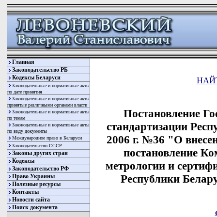
Главная
Законодательство РБ
Кодексы Беларуси
НАЙ
Законодательные и нормативные акты
по дате принятия
Законодательные и нормативные акты
принятые различными органами власти
Постановление Го
Законодательные и нормативные акты
по темам
стандартизации Респу
Законодательные и нормативные акты
по виду документы
2006 г. №36 "О внесе
Международное право в Беларуси
Законодательство СССР
постановление Ко
Законы других стран
Кодексы
метрологии и сертиф
Законодательство РФ
Республики Беларус
Право Украины
Полезные ресурсы
Контакты
Новости сайта
Поиск документа