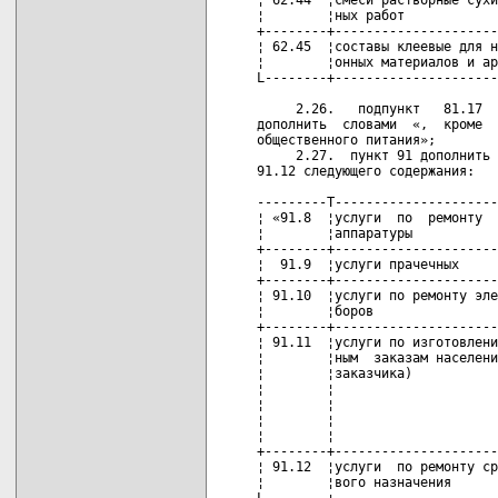
¦        ¦ных работ            
+--------+---------------------
¦ 62.45  ¦составы клеевые для н
¦        ¦онных материалов и ар
L--------+---------------------
     2.26.   подпункт   81.17  
дополнить  словами  «,  кроме  
общественного питания»;

     2.27.  пункт 91 дополнить 
91.12 следующего содержания:

---------T---------------------
¦ «91.8  ¦услуги  по  ремонту  
¦        ¦аппаратуры           
+--------+---------------------
¦  91.9  ¦услуги прачечных     
+--------+---------------------
¦ 91.10  ¦услуги по ремонту эле
¦        ¦боров                
+--------+---------------------
¦ 91.11  ¦услуги по изготовлени
¦        ¦ным  заказам населени
¦        ¦заказчика)           
¦        ¦                     
¦        ¦                     
¦        ¦                     
¦        ¦                     
+--------+---------------------
¦ 91.12  ¦услуги  по ремонту ср
¦        ¦вого назначения      
L--------+---------------------