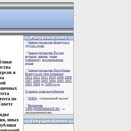
Законодательство Беларуси и
других стран
Законодательство России
кодексы
,
законы
,
указы
(избанное)
,
постановления
,
блики
архив
рства
Законодательство Республики
урсов и
Беларусь по дате принятия
:
ва
2013
2012
2011
2010
2009
2008
2007
2006
2005
2004
2003
2002
ной
2001
2000
до
2000 года
раничных
О защите прав потребителя
тета
тета по
ЗОНА
- специальный проект
Совете
Бюллетень
"ПРЕДПРИНИМАТЕЛЬ"
- о
предпринимателях.
рядке
ия, иных
публики
ганизаций