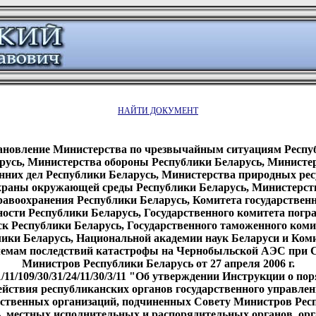
НАЙТИ ДОКУМЕНТ
ановление Министерства по чрезвычайным ситуациям Респу
русь, Министерства обороны Республики Беларусь, Министе
нних дел Республики Беларусь, Министерства природных рес
храны окружающей среды Республики Беларусь, Министерст
равоохранения Республики Беларусь, Комитета государствен
ности Республики Беларусь, Государственного комитета пог
ск Республики Беларусь, Государственного таможенного коми
ики Беларусь, Национальной академии наук Беларуси и Коми
емам последствий катастрофы на Чернобыльской АЭС при 
Министров Республики Беларусь от 27 апреля 2006 г.
11/109/30/31/24/11/30/3/11 "Об утверждении Инструкции о по
ействия республиканских органов государственного управлен
рственных организаций, подчиненных Совету Министров Рес
, местных исполнительных и распорядительных органов, ор