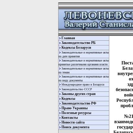
Главная
Законодательство РБ
Кодексы Беларуси
Законодательные и нормативные акты
по дате принятия
Законодательные и нормативные акты
Пост
принятые различными органами власти
Бела
Законодательные и нормативные акты
по темам
внутре
Законодательные и нормативные акты
о
по виду документы
зд
Международное право в Беларуси
безопас
Законодательство СССР
Законы других стран
вой
Кодексы
Республ
Законодательство РФ
пробл
Право Украины
Полезные ресурсы
№21/
Контакты
взаимод
Новости сайта
госуда
Поиск документа
Беларусь