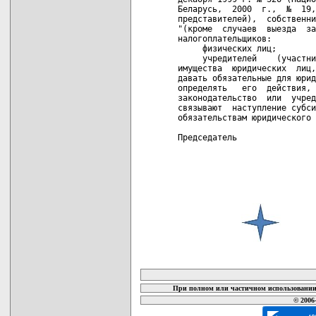
Беларусь,  2000  г.,  №  19,
представителей),  собственни
"(кроме  случаев  выезда  за
налогоплательщиков:

     физических лиц;

     учредителей    (участни
имущества  юридических  лиц,
давать обязательные для юрид
определять   его  действия, 
законодательство  или  учред
связывают  наступление субси
обязательствам юридического 
Председатель                
карта новых документов
При полном или частичном использовании 
© 2006