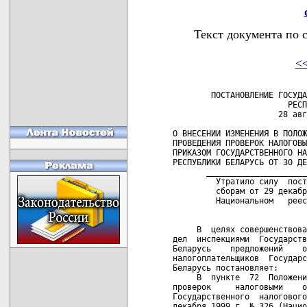
Текст документа по 
<
        ПОСТАНОВЛЕНИЕ ГОСУДА
                        РЕСП
                      28 авг
О ВНЕСЕНИИ ИЗМЕНЕНИЯ В ПОЛОЖ
ПРОВЕДЕНИЯ ПРОВЕРОК НАЛОГОВЫ
ПРИКАЗОМ ГОСУДАРСТВЕННОГО НА
РЕСПУБЛИКИ БЕЛАРУСЬ ОТ 30 ДЕ
       _____________________
         Утратило силу  пост
         сборам от 29 декабр
         Национальном   реес
     В  целях совершенствова
дел  инспекциями  Государств
Беларусь    предложений    о
налогоплательщиков  Государс
Беларусь постановляет:

     В  пункте  72  Положени
проверок     налоговыми    о
Государственного  налогового
декабря 1999 г. № 326 (Нацио