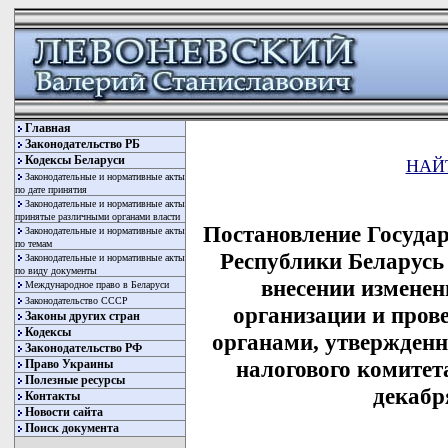
Главная
Законодательство РБ
Кодексы Беларуси
НАЙ
Законодательные и нормативные акты
по дате принятия
Законодательные и нормативные акты
принятые различными органами власти
Постановление Государ
Законодательные и нормативные акты
по темам
Республики Беларусь 
Законодательные и нормативные акты
по виду документы
внесении изменен
Международное право в Беларуси
Законодательство СССР
организации и пров
Законы других стран
Кодексы
органами, утвержденн
Законодательство РФ
налогового комитет
Право Украины
Полезные ресурсы
декабря
Контакты
Новости сайта
Поиск документа