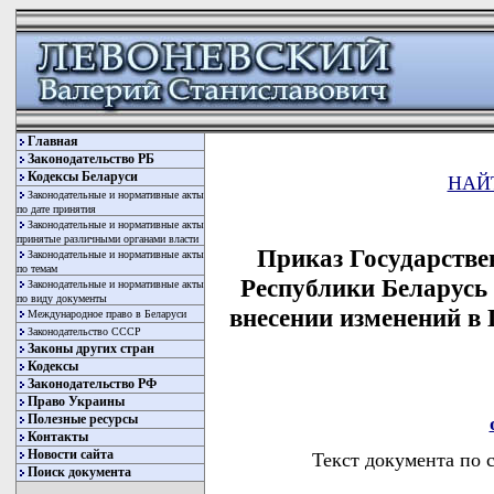
Главная
Законодательство РБ
Кодексы Беларуси
НАЙ
Законодательные и нормативные акты
по дате принятия
Законодательные и нормативные акты
принятые различными органами власти
Приказ Государстве
Законодательные и нормативные акты
по темам
Республики Беларусь 
Законодательные и нормативные акты
по виду документы
внесении изменений в П
Международное право в Беларуси
Законодательство СССР
Законы других стран
Кодексы
Законодательство РФ
Право Украины
Полезные ресурсы
Контакты
Новости сайта
Текст документа по 
Поиск документа