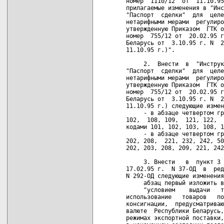
номер  1110/12  от  11.10.95
прилагаемые изменения в "Инс
"Паспорт  сделки"  для  целе
нетарифными мерами  регулиро
утвержденную Приказом  ГТК о
номер  755/12 от  20.02.95 г
Беларусь от  3.10.95 г. N  2
11.10.95 г.)".

     2.  Внести  в  "Инструк
"Паспорт  сделки"  для  целе
нетарифными мерами  регулиро
утвержденную Приказом  ГТК о
номер  755/12 от  20.02.95 г
Беларусь от  3.10.95 г. N  2
11.10.95 г.) следующие измен
     - в абзаце четвертом гр
102,  108, 109,  121, 122,  
кодами 101, 102, 103, 108, 1
     - в абзаце четвертом гр
202, 208,  221, 232, 242, 50
202, 203, 208, 209, 221, 242
     3. Внести   в  пункт 3 
17.02.95 г.  N 37-ОД  в  ред
N 292-ОД следующие изменения
     абзац первый изложить в
     "условием    выдачи   т
использование   товаров   по
консигнации,  предусматриваю
валюте  Республики Беларусь,
режимах экспортной поставки,