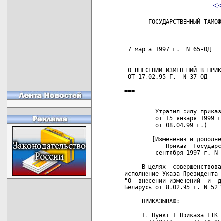
<
       ГОСУДАРСТВЕННЫЙ ТАМОЖ
                            
 7 марта 1997 г.  N 65-ОД   
 О ВНЕСЕНИИ ИЗМЕНЕНИЙ В ПРИК
 ОТ 17.02.95 Г.  N 37-ОД

===

       _____________________
         Утратил силу приказ
         от 15 января 1999 г
         от 08.04.99 г.)

        [Изменения и дополне
            Приказ  Государс
         сентября 1997 г. N 
     В целях  совершенствова
исполнение Указа Президента 
"О  внесении изменений  и  д
Беларусь от 8.02.95 г. N 52"

     ПРИКАЗЫВАЮ:

     1. Пункт 1 Приказа ГТК 