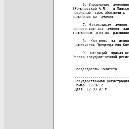
     6. Управлению таможенно
(Романовский А.Л.)  и Минско
недельный  срок обеспечить  
изменения до таможен.

     7. Начальникам таможен 
личного состава таможен, заи
таможенных агентов, располож
     8.  Контроль  за  испол
заместителя Председателя Ком
     9. Настоящий  приказ вс
Реестр государственной регис
 Председатель Комитета      
 ---------------------------
 Государственная регистрация
 Номер: 1770/12.

 Дата: 12.03.97 г.  
