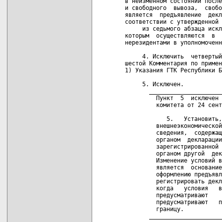
в неизменном состоянии после
и свободного  вывоза,  свобо
является  предъявление  декл
соответствии с утвержденной 
     из седьмого абзаца искл
которым  осуществляются  в  
нерезидентами в уполномоченн
     4. Исключить  четвертый
шестой Комментария по примен
1) Указания ГТК Республики Б
     5. Исключен.

       _____________________
         Пункт  5  исключен 
         комитета от 24 сент
            5.   Установить,
         внешнеэкономической
         сведения,  содержащ
         органом  декларации
         зарегистрированной 
         органом другой  дек
         Изменение условий в
         является  основание
         оформлению предъявл
         регистрировать декл
         когда   условия   в
         предусматривают    
         предусматривают   п
         границу.

       _____________________