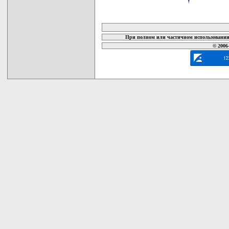
карта новых документов
При полном или частичном использовании 
© 2006