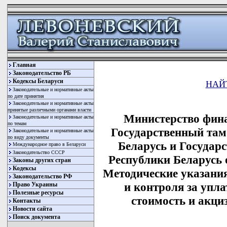
Главная
Законодательство РБ
Кодексы Беларуси
НАЙ
Законодательные и нормативные акты
по дате принятия
Законодательные и нормативные акты
принятые различными органами власти
Министерство фина
Законодательные и нормативные акты
по темам
Государственный там
Законодательные и нормативные акты
по виду документы
Беларусь и Государ
Международное право в Беларуси
Законодательство СССР
Республики Беларусь о
Законы других стран
Кодексы
Методические указания
Законодательство РФ
и контроля за упл
Право Украины
Полезные ресурсы
стоимость и акци
Контакты
Новости сайта
Поиск документа