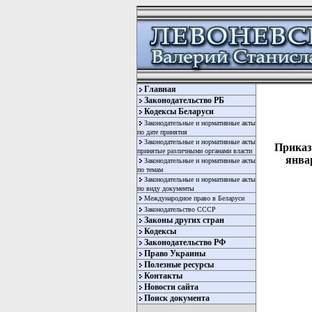
Главная
Законодательство РБ
Кодексы Беларуси
Законодательные и нормативные акты
по дате принятия
Законодательные и нормативные акты
Приказ
принятые различными органами власти
янва
Законодательные и нормативные акты
по темам
Законодательные и нормативные акты
по виду документы
Международное право в Беларуси
Законодательство СССР
Законы других стран
Кодексы
Законодательство РФ
Право Украины
Полезные ресурсы
       ГОСУДАРСТВЕННЫЙ ТАМОЖЕННЫЙ КОМИТЕТ РЕСПУБЛИКИ БЕЛАРУСЬ

                               ПРИКАЗ

     31 января 1995 г.                                N 27-ОД


 Об  утверждении  Положения  о    таможенном
 документе  "Грузовая таможенная декларация"
 и "Инструкции о порядке заполнения грузовой
 таможенной декларации для
Контакты
Новости сайта
Поиск документа