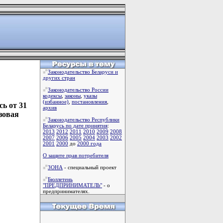
Законодательство Беларуси и
других стран
Законодательство России
кодексы
,
законы
,
указы
(избанное)
,
постановления
,
ь от 31
архив
зовая
Законодательство Республики
Беларусь по дате принятия
:
2013
2012
2011
2010
2009
2008
2007
2006
2005
2004
2003
2002
2001
2000
до
2000 года
О защите прав потребителя
ЗОНА
- специальный проект
Бюллетень
"ПРЕДПРИНИМАТЕЛЬ"
- о
предпринимателях.