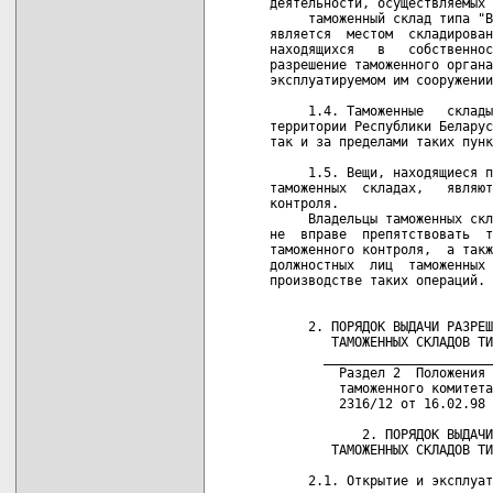
деятельности, осуществляемых 
     таможенный склад типа "В
является  местом  складирован
находящихся   в   собственнос
разрешение таможенного органа
эксплуатируемом им сооружении
     1.4. Таможенные   склады
территории Республики Беларус
так и за пределами таких пунк
     1.5. Вещи, находящиеся п
таможенных  складах,   являют
контроля.

     Владельцы таможенных скл
не  вправе  препятствовать  т
таможенного контроля,  а такж
должностных  лиц  таможенных 
производстве таких операций.

     2. ПОРЯДОК ВЫДАЧИ РАЗРЕШ
        ТАМОЖЕННЫХ СКЛАДОВ ТИ
       ______________________
         Раздел 2  Положения 
         таможенного комитета
         2316/12 от 16.02.98 