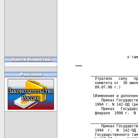
                             
                             
                             
                             
                             
                             
                             
                             
                        о там
===

       ______________________
         Утратило   силу   пр
         комитета от  30 июня
         09.07.98 г.)  

        [Изменения и дополнен
            Приказ Государств
         1994 г. N 142-ОД (ре
            Приказ   Государс
         февраля  1998 г.  N 
       ______________________
            Приказ Государств
         1994  г.  N  142-ОД 
         Государственного там