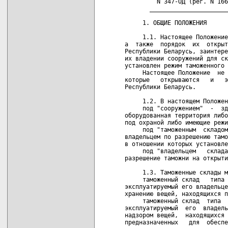
         N 347-ОД (рег. N 166
       ______________________
     1. ОБЩИЕ ПОЛОЖЕНИЯ

     1.1. Настоящее Положение
а  также  порядок  их  открыт
Республики Беларусь, заинтере
их владении сооружений для ск
установлен режим таможенного 
     Настоящее Положение  не 
которые   открываются   и   э
Республики Беларусь.

     1.2. В настоящем Положен
     под "сооружением"  -  зд
оборудованная территория либо
под охраной либо имеющие режи
     под "таможенным  складом
владельцем по разрешению тамо
в отношении которых установле
     под "владельцем   склада
разрешение таможни на открыти
     1.3. Таможенные склады м
     таможенный склад   типа 
эксплуатируемый его владельце
хранению вещей, находящихся п
     таможенный склад  типа  
эксплуатируемый  его  владель
надзором вещей,  находящихся 
предназначенных   для  обеспе