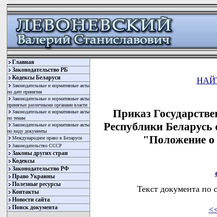
Главная
Законодательство РБ
Кодексы Беларуси
НАЙ
Законодательные и нормативные акты
по дате принятия
Законодательные и нормативные акты
принятые различными органами власти
Приказ Государстве
Законодательные и нормативные акты
по темам
Республики Беларусь 
Законодательные и нормативные акты
по виду документы
"Положение о
Международное право в Беларуси
Законодательство СССР
Законы других стран
Кодексы
Законодательство РФ
Право Украины
Полезные ресурсы
Текст документа по 
Контакты
Новости сайта
Поиск документа
<