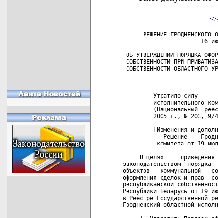
<
      РЕШЕНИЕ ГРОДНЕНСКОГО ОБЛАСТНОГО ИСПОЛНИТЕЛЬНОГО КОМИТЕТА
                       16 июня 1997 г. N 222

 ОБ УТВЕРЖДЕНИИ ПОРЯДКА ОФОРМЛЕНИЯ СДЕЛОК И ПРАВ
 СОБСТВЕННОСТИ ПРИ ПРИВАТИЗАЦИИ ОБЪЕКТОВ КОММУНАЛЬНОЙ
 СОБСТВЕННОСТИ ОБЛАСТНОГО УРОВНЯ УПРАВЛЕНИЯ

===
       _______________________________________________ _______ ___ _
         Утратило силу      решением     Гродненского     областного
         исполнительного комитета  от  27  октября  2005  г.  №  614
         (Национальный  реестр  правовых  актов Республики Беларусь,
         2005 г., № 203, 9/4696)   

         [Изменения и дополнения:
            Решение    Гродненского     областного   исполнительного
          комитета от 19 июля 1999 г. N 292.]

     В целях     приведения    в    соответствие    с    действующим
законодательством  порядка  оформления   сделок   при   приватизации
объектов   коммунальной   собственности,   взяв  за  основу  Порядок
оформления сделок и прав  собственности  при  приватизации  объектов
республиканской собственности, утвержденный приказом Мингосимущества
Республики Беларусь от 19 июля 1996 года N 176 и  зарегистрированный
в Реестре Государственной регистрации 30 июля 1996 г. рег.N 1528/12,
Гродненский областной исполнительный комитет решил:

     l. Утвердить Порядок оформления сделок и прав собственности при
приватизации  объектов  коммунальной собственности областного уровня
управления (прилагается).

     2. Рекомендовать городским и районным исполнительным  комитетам
утвердить аналогичный Порядок оформления сделок и прав собственности
при приватизации коммунальной собственности городского  и  районного
уровней управления.

 Председатель исполкома                                    А.И.ДУБКО

 Управляющий делами исполкома                           Р.К.СИДОРЧИК

                                               УТВЕРЖДЕН
                                               Решение Гродненского
                                               облисполкома
                                               16 июня 1997 г. N 222

                              ПОРЯДОК
      оформления сделок и прав собственности при приватизации
           объектов областной коммунальной собственности

                         1. ОБЩИЕ ПОЛОЖЕНИЯ

     1.1.  Настоящий   порядок  разработан  в соответствии с Законом
Республики    Беларусь    "О   разгосударствлении   и   приватизации
государственной  собственности  в  Республике  Беларусь"  (Ведомости
Верховного  Совета  Республики Беларусь, 1993 г. N 7, ст.41; 1995 г.
N 19,  ст.234;  1996  г.  N 23, ст.417; Национальный реестр правовых
актов Республики Беларусь, 1999 года N 2-3, ст.84) и применяется при
приватизации    следующих    объектов   коммунальной   собственности
областного уровня управления:
     государственных     предприятий,    учреждений,    организаций,
структурных   единиц   объединений   и   структурных   подразделений
предприятий, а также государственного имущества, сданного в аренду.
       _______________________________________________ _______ ___ _
         Пункт  1.1. -  в  редакции  решения Гродненского областного
         исполнительного комитета от 19 июля 1999 г. N 292

            1.1.  Настоящий  порядок  разработан  в  соответствии  с
         Законом   Республики  Беларусь   "О  разгосударствлении   и
         приватизации  государственной  собственности  в  Республике
         Беларусь"   и  других   законодательных  актов   Республики
         Беларусь и применяется  при приватизации следующих объектов
         коммунальной собственности областного уровня управления:
            предприятий,   цехов,    производств,   участков,   иных
         подразделений     этих     предприятий,     выделенных    в
         самостоятельные предприятия;
            зданий,     сооружений,      объектов     незавершенного
         строительства.
       _______________________________________________ _______ ___ _

     1.2.  Сделка  по  приобретению  объекта  приватизации считается
совершенной   с   момента   заключения   субъектом   приватизации  с
соответствующим органом приватизации  договора купли-продажи объекта
приватизации   государственной  собственности   по  согласованию   с
Минюстом Республики Беларусь.
       _______________________________________________ _______ ___ _
         Пункт   1.2.   -   с   изменениями,   внесенными   решением
         Гродненского областного исполнительного комитета от 19 июля
         1999 г. N 292

            1.2.   Сделка  по   приобретению  объекта   прива