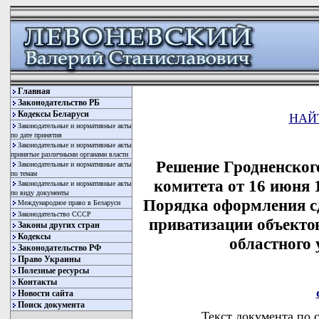
Главная
Законодательство РБ
Кодексы Беларуси
НАЙ
Законодательные и нормативные акты
по дате принятия
Законодательные и нормативные акты
принятые различными органами власти
Решение Гродненског
Законодательные и нормативные акты
по темам
комитета от 16 июня 
Законодательные и нормативные акты
по виду документы
Порядка оформления сд
Международное право в Беларуси
Законодательство СССР
приватизации объекто
Законы других стран
Кодексы
областного
Законодательство РФ
Право Украины
Полезные ресурсы
Контакты
Новости сайта
Поиск документа
Текст документа по 