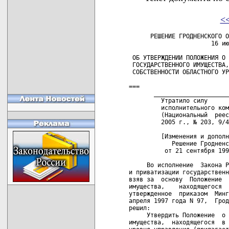
<
      РЕШЕНИЕ ГРОДНЕНСКОГО ОБЛАСТНОГО ИСПОЛНИТЕЛЬНОГО КОМИТЕТА
                       16 июня 1997 г. N 221

 ОБ УТВЕРЖДЕНИИ ПОЛОЖЕНИЯ О ВЫКУПЕ АРЕНДОВАННОГО
 ГОСУДАРСТВЕННОГО ИМУЩЕСТВА, НАХОДЯЩЕГОСЯ В КОММУНАЛЬНОЙ
 СОБСТВЕННОСТИ ОБЛАСТНОГО УРОВНЯ УПРАВЛЕНИЯ

===
       _______________________________________________ _______ ___ _
         Утратило силу      решением     Гродненского     областного
         исполнительного комитета  от  27  октября  2005  г.  №  614
         (Национальный  реестр  правовых  актов Республики Беларусь,
         2005 г., № 203, 9/4696)   

         [Изменения и дополнения:
            Решение Гродненского областного исполнительного комитета
          от 21 сентября 1998 г. N 417.]

     Во исполнение  Закона Республики Беларусь "О разгосударствлении
и приватизации государственной собственности в Республике Беларусь",
взяв за  основу  Положение  о  выкупе арендованного государственного
имущества,    находящегося    в    республиканской    собственности,
утвержденное  приказом  Мингосимущества  Республики  Беларусь  от 24
апреля 1997 года N 97,  Гродненский областной исполнительный комитет
решил:
     Утвердить Положение  о  выкупе  арендованного  государственного
имущества,  находящегося  в  коммунальной  собственности  областного
уровня управления (прилагается).

     2. Рекомендовать гор(рай)исполкомам при разработке  документов,
регламентирующих   порядок   выкупа  арендованного  государственного
имущества,  находящегося в коммунальной собственности,  использовать
настоящее Положение.

 Председатель                                              А.И.ДУБКО

 Управляющий делами                                     Р.К.СИДОРЧИК

                                                УТВЕРЖДЕНО
                                                Решение Гродненского
                                                облисполкома
                                                16.06.1997 N 221

                             ПОЛОЖЕНИЕ
  о выкупе арендованного государственного имущества, находящегося
     в коммунальной собственности областного уровня управления

                         1. ОБЩИЕ ПОЛОЖЕНИЯ

     1.1. Настоящее Положение разработано  в соответствии с Законами
Республики    Беларусь   "О    разгосударствлении   и   приватизации
государственной  собственности  в  Республике  Беларусь"  (Ведамасцi
Вярхоўнага Савета Рэспублiкi Беларусь, 1993 г., N 7, ст.41; 1995 г.,
N 19,  ст.234;  1996  г.,  N  23,  ст.417),  "Об  аренде" (Ведамасцi
Вярхоўнага Савета Беларускай ССР, 1991 г., N 1; Beдамасцi Вярхоўнага
Савета Рэспублiкi  Беларусь, 1992 г., N  19, ст.302; 1993 г.,  N 26,
ст.325;  1994 г.,  N 6,  ст.72;  1995  г., N  33, ст.431),  Декретом
Президента  Республики  Беларусь  от  20   марта  1998  г.  N  3  "О
разгосударствлении  и приватизации  государственной собственности  в
Республике      Беларусь"     и      Государственной     программой
разгосударствления  и  приватизации   (Ведамасцi  Вярхоўнага  Савета
Рэспублiкi Беларусь, 1993 г., N 26, ст.329; 1996 г., N 23, ст.417).
       _______________________________________________ _______ ___ _
         Пункт   1.1.   -   с   изменениями,   внесенными   решением
         Гродненского  областного  исполнительного  комитета  от  21
         сентября 1998 г. N 417

            1.1.  Настоящее Положение  разработано в  соответствии с
         Законами   Республики  Беларусь   "О  разгосударствлении  и
         приватизации  государственной  собственности  в  Республике
         Беларусь" (Ведамасцi Вярхоўнага Савета Рэспублiкi Беларусь,
         1993 г., N 7, ст.41; 1995 г.,  N 19, ст.234; 1996 г., N 23,
         ст.417),   "Об   аренде"   (Ведамасцi   Вярхоўнага   Савета
         Беларускай ССР,  1991 г., N 1;  Beдамасцi Вярхоўнага Савета
         Рэспублiкi Беларусь, 1992 г., N  19, ст.302; 1993 г., N 26,
         ст.325;  1994 г.,  N 6,  ст.72; 1995  г., N  33, ст.431)  и
         Государственной     программой     разгосударствления     и
         приватизации   (Ведамасцi   Вярхоўнага   Савета  Рэспублiкi
         Беларусь, 1993 г., N 26, ст.329; 1996 г., N 23, ст.417).
       _______________________________________________ _______ ___ _

     1.2. Настоящее  Положение  применяется в случае выкупа арендным
предприятием  имущества  государственного  предприятия,  сданного  в
аренду, и определяет порядок:
     подачи и  рассмотрения  предложения  на   выкуп   арендованного
государственного имущества арендным предприятием;
     выкупа арендованного государственного иму