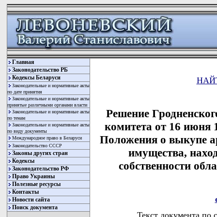
Главная
Законодательство РБ
Кодексы Беларуси
НАЙ
Законодательные и нормативные акты
по дате принятия
Законодательные и нормативные акты
принятые различными органами власти
Решение Гродненског
Законодательные и нормативные акты
по темам
комитета от 16 июня 
Законодательные и нормативные акты
по виду документы
Положения о выкупе а
Международное право в Беларуси
Законодательство СССР
имущества, нахо
Законы других стран
Кодексы
собственности обл
Законодательство РФ
Право Украины
Полезные ресурсы
Контакты
Новости сайта
Поиск документа
Текст документа по 