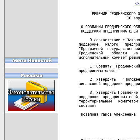
<
      РЕШЕНИЕ ГРОДНЕНСКОГО ОБЛАСТНОГО ИСПОЛНИТЕЛЬНОГО КОМИТЕТА
                      10 апреля 1997 г. N 122

 О СОЗДАНИИ ГРОДНЕНСКОГО ОБЛАСТНОГО ФОНДА ФИНАНСОВОЙ
 ПОДДЕРЖКИ ПРЕДПРИНИМАТЕЛЕЙ

     В соответствии с Законом Республики Беларусь "О государственной
поддержке   малого   предпринимательства   в  Республике  Беларусь",
"Программой  государственной  поддержки малого предпринимательства в
Гродненской    области   на   1997   год",   Гродненский   областной
исполнительный комитет решил:

     1. Создать  Гродненский  областной  фонд  финансовой  поддержки
предпринимателей.

     2. Утвердить   "Положение   о   Гродненском   областном   фонде
финансовой поддержки предпринимателей".

     3. Утвердить Правление Гродненского областного фонда финансовой
поддержки  предпринимателей,  согласованное  с Гродненским областным
территориальным   комитетом   предпринимательства  и  инвестиций,  в
составе:

 Потапова Раиса Алексеевна      - председатель правления,
                                  зам.председателя Гродненского
                                  областного территориального
                                  комитета предпринимательства и
                                  инвестиций

 Кириенок Виталий Николаевич    - зам.начальника финансового
                                  управления облисполкома

 Буткевич Иван Леонтьевич       - зам.начальника Управления по труду
                                  облисполкома

 Шивилько Дмитрий Владимирович  - управляющий областного управления
                                  Белбизнесбанка РБ (с согласия)

 Козел Иван Федорович           - представитель Национальной
                                  ассоциации промышленников и
                                  предпринимателей,
                                  зам.нач. Гродненского областного
                                  управления Белпромстройбанка
                                  (с согласия)

 Гавриленко Владимир Михайлович - зам.директора 000 "БартИмпекс"
                                  (с согласия)

 Вискуб Александр Петрович      - зам.председателя комитета по
                                  управлению госимуществом и
                                  приватизации

 Председатель                                              А.И.ДУБКО

 Управляющий делами                                     Р.К.СИДОРЧИК

                                                УТВЕРЖДЕНО
                                                Решение Гродненского
                                                облисполкома
                                                10.04.1997 N 122

                             ПОЛОЖЕНИЕ
         о Гродненском областном фонде финансовой поддержки
                          предпринимателей

                         1. Общие положения

     1.1. Гродненский   областной    фонд    финансовой    поддержки
предпринимателей    (в   дальнейшем   именуемый   "Фонд")   является
государственной некоммерческой    организацией,   образованной   для
финансирования мероприятий и программ по созданию в области новых  и
развитию действующих форм предпринимательства.

     1.2. Полное    наименование    Фонда    финансовой    поддержки
предпринимателей на белорусском  языке  -  Гродзенскi  абласны  фонд
фiнансавай падтрымкi    прадпрымальнiкаў;   на   русском   языке   -
Гродненский областной фонд финансовой поддержки предпринимателей.

     1.3. Место нахождения  и  юридический  адрес  Фонда  финансовой
поддержки предпринимателей: г.Гродно, ул.Ожешко, 3.

     1.4. Фонд является  юридическим  лицом,  имеет  самостоятельный
баланс,  печать  с  изображением  Государственного  герба Республики
Беларусь и своим наименованием, эмблему и иные реквизиты.

     1.5. Фонд      в     своей     деятельности     руководствуется
законодательством  Республики  Беларусь,  настоящим   Положением   и
осуществляет  от  своего имени соответствующие его функциям операции
как на территории области и республики, так и в других странах.

     1.6. Деятельность Фонда согласовывается с Гродненским областным
территориальным комитетом предпринимательства и инвестиций.

     1.7. Фонд  может   быть   членом   объединений  и  организаций,
находящихся в области, республике и за рубежом, деятельность которых
соответствует его задачам.

     1.8. Фонд   несет   ответственность   по  своим  обязательствам
принадлежащим ему имуществом.

        2. Основные задачи и направления деятельности Фонда

     2.1.  Содействие  проведению государственной политики в области
