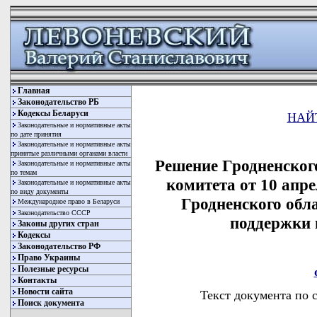
Главная
Законодательство РБ
Кодексы Беларуси
НАЙ
Законодательные и нормативные акты
по дате принятия
Законодательные и нормативные акты
принятые различными органами власти
Решение Гродненског
Законодательные и нормативные акты
по темам
комитета от 10 апре
Законодательные и нормативные акты
по виду документы
Гродненского обл
Международное право в Беларуси
Законодательство СССР
поддержки 
Законы других стран
Кодексы
Законодательство РФ
Право Украины
Полезные ресурсы
Контакты
Новости сайта
Текст документа по 
Поиск документа