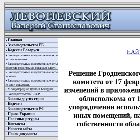
Главная
Законодательство РБ
Кодексы Беларуси
НАЙ
Законодательные и нормативные акты
по дате принятия
Законодательные и нормативные акты
принятые различными органами власти
Решение Гродненског
Законодательные и нормативные акты
по темам
комитета от 17 февр
Законодательные и нормативные акты
по виду документы
изменений в приложен
Международное право в Беларуси
Законодательство СССР
облисполкома от 1
Законы других стран
Кодексы
упорядочении исполь
Законодательство РФ
иных помещений, н
Право Украины
Полезные ресурсы
собственности обл
Контакты
Новости сайта
Поиск документа