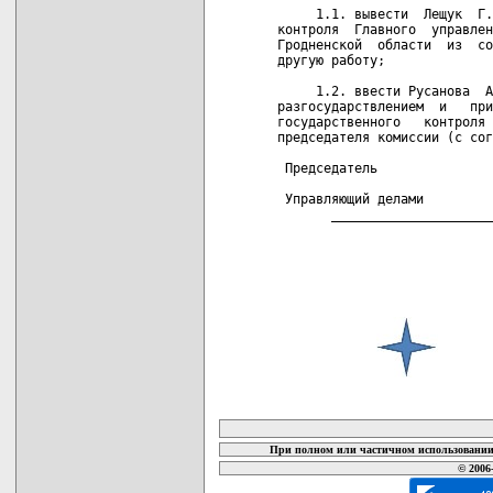
     1.1. вывести  Лещук  Г.
контроля  Главного  управлен
Гродненской  области  из  со
другую работу;

     1.2. ввести Русанова  А
разгосударствлением  и   при
государственного   контроля 
председателя комиссии (с сог
 Председатель               
 Управляющий делами         
       _____________________
карта новых документов
При полном или частичном использовании 
© 2006