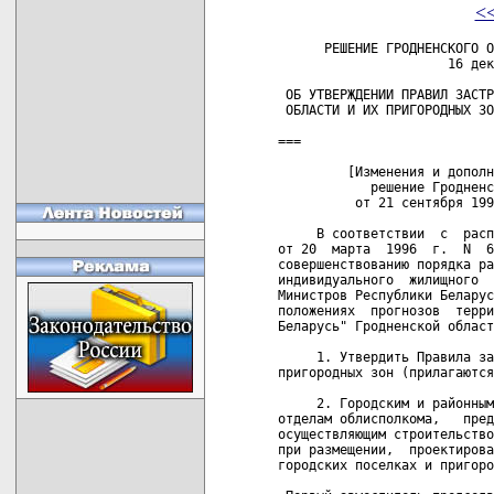
<
      РЕШЕНИЕ ГРОДНЕНСКОГО ОБЛАСТНОГО ИСПОЛНИТЕЛЬНОГО КОМИТЕТА
                      16 декабря 1996 г. N 468

 ОБ УТВЕРЖДЕНИИ ПРАВИЛ ЗАСТРОЙКИ ГОРОДОВ ГРОДНЕНСКОЙ
 ОБЛАСТИ И ИХ ПРИГОРОДНЫХ ЗОН

===

         [Изменения и дополнения:
            решение Гродненского областного исполнительного комитета
          от 21 сентября 1998 г. N 412]

     В соответствии  с  распоряжением Президента Республики Беларусь
от 20  марта  1996  г.  N  65рп  "О  программе первоочередных мер по
совершенствованию порядка размещения, финансирования и осуществления
индивидуального  жилищного  строительства" и постановлением Кабинета
Министров Республики Беларусь от 27 марта 1996 г. N 214 "Об основных
положениях  прогнозов  территориального  развития городов Республики
Беларусь" Гродненской областной исполнительный комитет решил:

     1. Утвердить Правила застройки городов Гродненской области и их
пригородных зон (прилагаются).

     2. Городским и районным исполнительным комитетам, управлениям и
отделам облисполкома,   предприятиям,   организациям   и  гражданам,
осуществляющим строительство, руководствоваться настоящими Правилами
при размещении,  проектировании  и строительстве объектов в городах,
городских поселках и пригородных зонах.

 Первый заместитель председателя                          М.А.ЛОГВИН

 Управляющий делами                                     Р.К.СИДОРЧИК

                                                УТВЕРЖДЕНО
                                                Решение Гродненского
                                                облисполкома
                                                16.12.1996 N 468

           ПРАВИЛА ЗАСТРОЙКИ ГОРОДОВ ГРОДНЕНСКОЙ ОБЛАСТИ
                        И ИХ ПРИГОРОДНЫХ ЗОН

     Правила застройки  городов Гродненской области и их пригородных
зон (далее  -  Правила)  разработаны  на  основе  Примерных   правил
застройки   городов   и   пригородных   зон,  утвержденных  приказом
Министерства архитектуры и строительства Республики Беларусь  от  28
августа 1996  г.  N  292,  в соответствии с распоряжением Президента
Республики Беларусь от 20 марта 1996 г. N 65рп и утверждены решением
Гродненского облисполкома от 16 декабря 1996 г. N 468.
     Деятельность по застройке и территориальному развитию города  и
его пригородной  зоны,  порядок  которой  устанавливается настоящими
Правилами, должна быть направлена на реализацию следующих принципов:
     - создание    устойчивого    развития    благоприятной    среды
жизнедеятельности, улучшение общей экологической обстановки;
     - уважение  и согласование законных прав городского сообщества,
лиц, осуществляющих  строительство,   владельцев   и   пользователей
объектов недвижимого  имущества  при  осуществлении  деятельности по
развитию и застройке города и его пригородной зоны;
     - рациональное    использование    территориальных    ресурсов,
повышение экономической эффективности инвестиционной деятельности на
территориях города и пригородной зоны;
     - создание  и  совершенствование   уникального   архитектурного
облика города   на   основе   творческого   использования   традиций
белорусского градостроительства и архитектуры,  бережного сохранения
и развития  исторической  застройки,  памятников истории и культуры,
природных комплексов.

                         1. Общие положения

     1.1. Правила   застройки   городов   и   их   пригородных   зон
регламентируют архитектурную, градостроительную и землеустроительную
деятельность на территории города и его пригородной зоны; регулируют
отношения  всех  субъектов этой деятельности в процессе планирования
развития города и его  природной  зоны,  разработки  и  согласования
проектной  документации  на  строительство  объектов (строительство,
реконструкцию, модернизацию, капитальный ремонт, реставрацию зданий,
сооружений,      их      частей     или     комплексов,     объектов
инженерно-транспортной    инфраструктуры     и     благоустройства);
устанавливают  порядок  оформления  разрешительной  документации  на
выполнение проектно-изыскательских и строительно-монтажных работ.

     1.2. Правила распространяются:
     - на   территории   в  пределах  существующей  административной
границы города (городского поселка), а также здания, сооружения и их
комплексы, иные         объекты        недвижимого        имущества,
инженерно-транспортные коммуникации и их элементы,  расположенные на
этих территориях;
     - территории и земли пригородной зоны в пределах  перспективной
черты и  за  пределами  перспективной