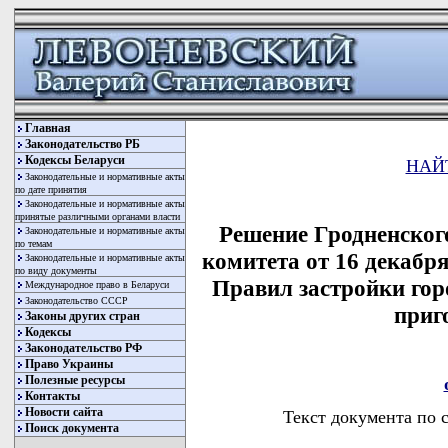
Главная
Законодательство РБ
Кодексы Беларуси
НАЙ
Законодательные и нормативные акты
по дате принятия
Законодательные и нормативные акты
принятые различными органами власти
Решение Гродненског
Законодательные и нормативные акты
по темам
комитета от 16 декабр
Законодательные и нормативные акты
по виду документы
Правил застройки гор
Международное право в Беларуси
Законодательство СССР
приг
Законы других стран
Кодексы
Законодательство РФ
Право Украины
Полезные ресурсы
Контакты
Новости сайта
Текст документа по 
Поиск документа